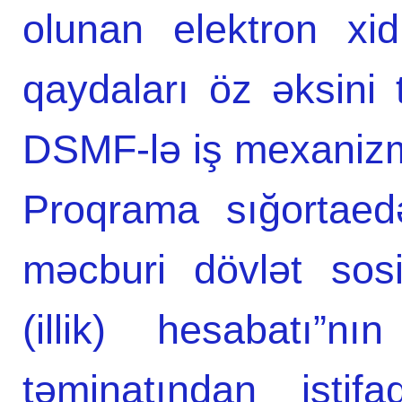
olunan elektron xid
qaydaları öz əksini 
DSMF-lə iş mexanizmi
Proqrama sığortaed
məcburi dövlət sosi
(illik) hesabatı”n
təminatından istif