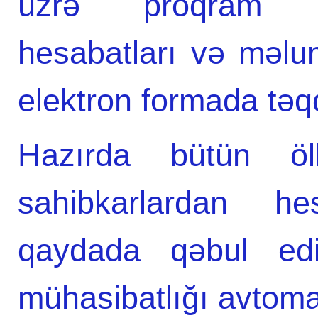
üzrə proqram tə
hesabatları və məlu
elektron formada təq
Hazırda bütün ö
sahibkarlardan he
qaydada qəbul edil
mühasibatlığı avtoma