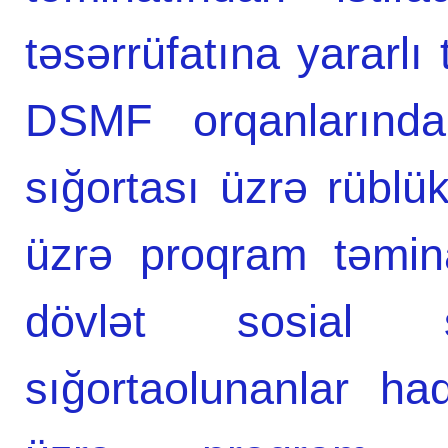
təsərrüfatına yararlı
DSMF orqanlarında
sığortası üzrə rüblük 
üzrə proqram təmina
dövlət sosial 
sığortaolunanlar ha