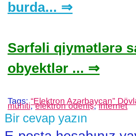
burda... ⇒
Sərfəli qiymətlərə sa
obyektlər ... ⇒
Tags:
“Elektron Azərbaycan” Dövl
mühiti
,
elektron ödeniş
,
internet
Bir cevap yazın
E-posta hesabınız y