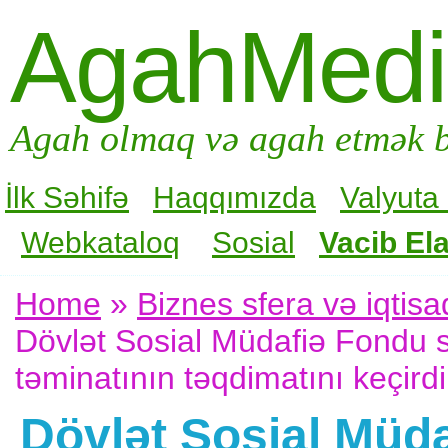
AgahMed
Agah olmaq və agah etmək b
İlk Səhifə
Haqqımızda
Valyuta
Webkataloq
Sosial
Vacib Ela
Home
»
Biznes sfera və iqtisa
Dövlət Sosial Müdafiə Fondu 
təminatının təqdimatını keçirdi
Dövlət Sosial Müda