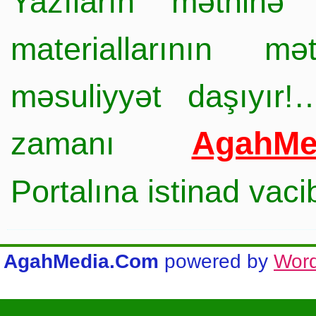
Yazıların mətninə 
materiallarının mə
məsuliyyət daşıyır!
AgahMe
zamanı
Portalına istinad vac
AgahMedia.Com
powered by
Wor