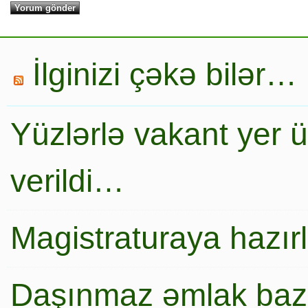
İlginizi çəkə bilər…
Yüzlərlə vakant yer 
verildi…
Magistraturaya hazır
Daşınmaz əmlak baza