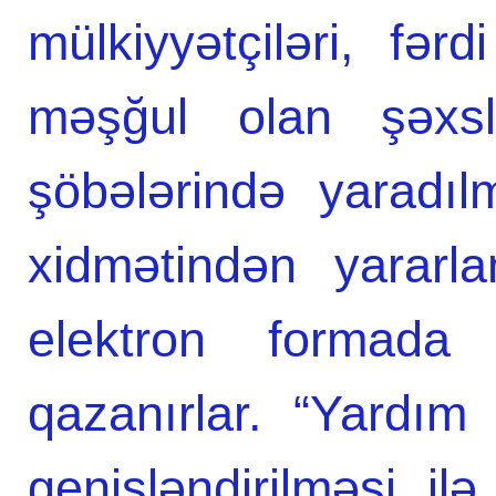
mülkiyyətçiləri, fərd
məşğul olan şəxsl
şöbələrində yaradıl
xidmətindən yararl
elektron formada
qazanırlar. “Yardım 
genişləndirilməsi il