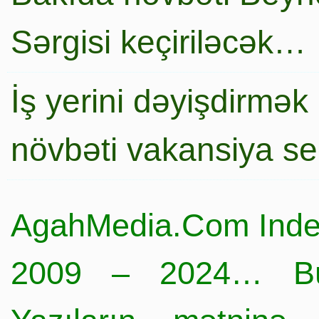
Sərgisi keçiriləcək…
İş yerini dəyişdirmək
növbəti vakansiya s
AgahMedia.Com Inde
2009 – 2024… Büt