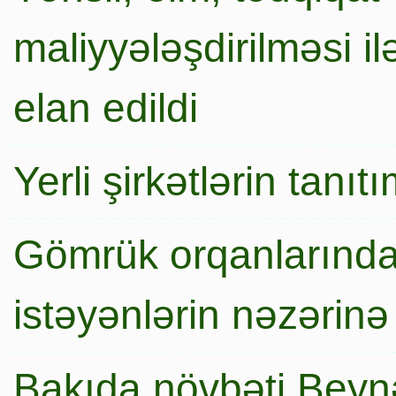
maliyyələşdirilməsi i
elan edildi
Yerli şirkətlərin tanı
Gömrük orqanlarında
istəyənlərin nəzərinə
Bakıda növbəti Beynə