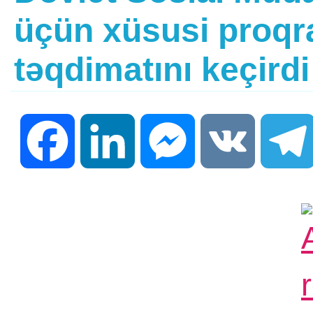
üçün xüsusi proqr
təqdimatını keçirdi
Facebook
LinkedIn
Messenger
VK