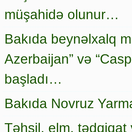
müşahidə olunur…
Bakıda beynəlxalq mi
Azerbaijan” və “Caspi
başladı…
Bakıda Novruz Yarma
Təhsil, elm, tədqiqat 