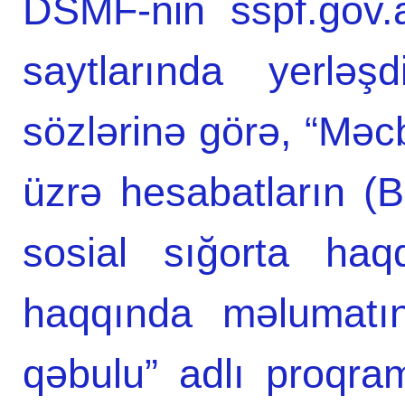
DSMF-nin sspf.gov.
saytlarında yerləş
sözlərinə görə, “Məcb
üzrə hesabatların (
sosial sığorta haq
haqqında məlumatın
qəbulu” adlı proqram