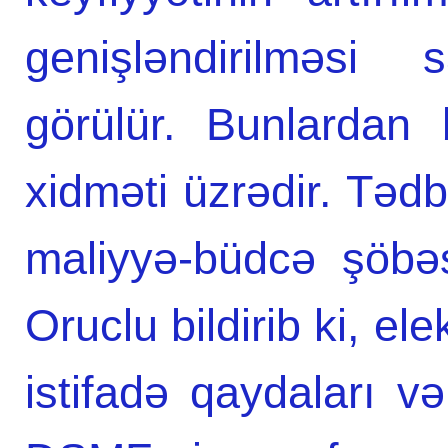
genişləndirilməsi 
görülür. Bunlardan 
xidməti üzrədir. Təd
maliyyə-büdcə şöbəs
Oruclu bildirib ki, e
istifadə qaydaları v