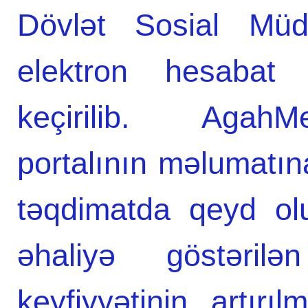
Dövlət Sosial Mü
elektron hesabat 
keçirilib. AgahM
portalının məlumatı
təqdimatda qeyd ol
əhaliyə göstərilə
keyfiyyətinin artırı