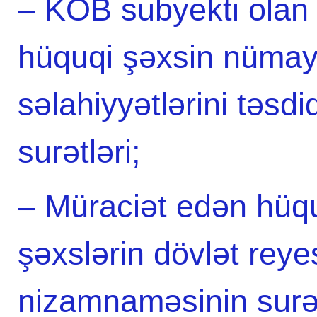
– KOB subyekti olan f
hüquqi şəxsin nümayə
səlahiyyətlərini təsd
surətləri;
– Müraciət edən hüq
şəxslərin dövlət reye
nizamnaməsinin surət