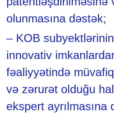
patentləşdirilməsinə 
olunmasına dəstək;
– KOB subyektlərinin
innovativ imkanlarda
fəaliyyətində müvafiq
və zərurət olduğu ha
ekspert ayrılmasına 