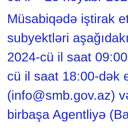
Müsabiqədə iştirak 
subyektləri aşağıdak
2024-cü il saat 09:0
cü il saat 18:00-dək
(info@smb.gov.az) və
birbaşa Agentliyə (B