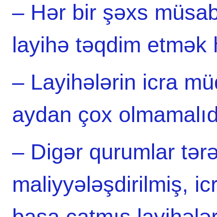
– Hər bir şəxs müsab
layihə təqdim etmək 
– Layihələrin icra m
aydan çox olmamalıd
– Digər qurumlar tər
maliyyələşdirilmiş, 
başa çatmış layihələr