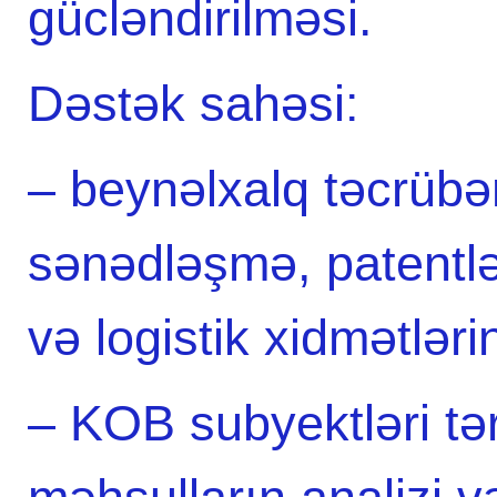
gücləndirilməsi.
Dəstək sahəsi:
– beynəlxalq təcrübən
sənədləşmə, patentl
və logistik xidmətlərin
– KOB subyektləri tə