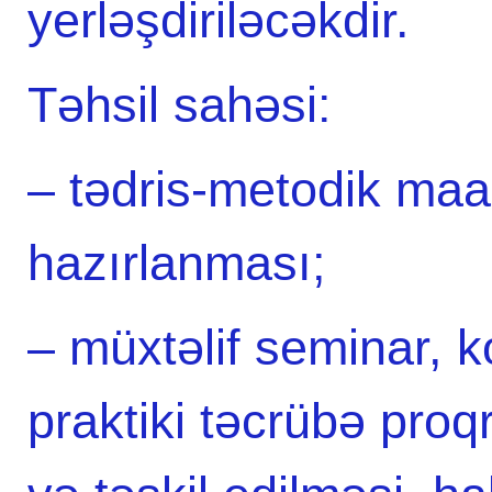
yerləşdiriləcəkdir.
Təhsil sahəsi:
– tədris-metodik maari
hazırlanması;
– müxtəlif seminar, k
praktiki təcrübə proq