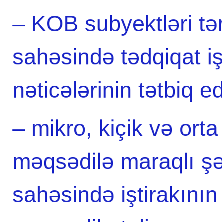
– KOB subyektləri tər
sahəsində tədqiqat iş
nəticələrinin tətbiq e
– mikro, kiçik və orta
məqsədilə maraqlı şə
sahəsində iştirakının