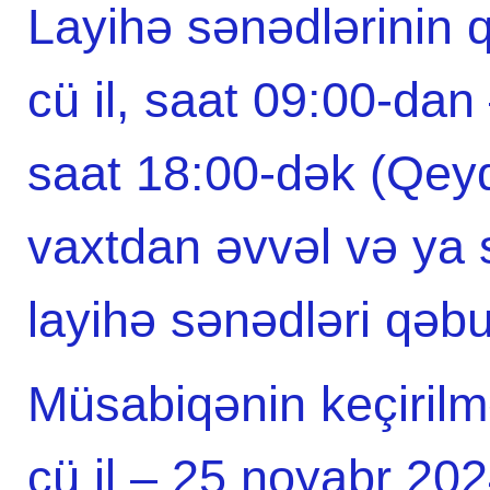
Layihə sənədlərinin 
cü il, saat 09:00-dan
saat 18:00-dək (Qey
vaxtdan əvvəl və ya 
layihə sənədləri qəb
Müsabiqənin keçirilm
cü il – 25 noyabr 2024