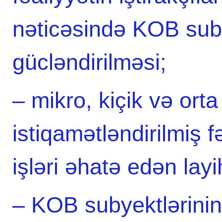
nəticəsində KOB subye
gücləndirilməsi;
– mikro, kiçik və orta
istiqamətləndirilmiş f
işləri əhatə edən layi
– KOB subyektlərinin