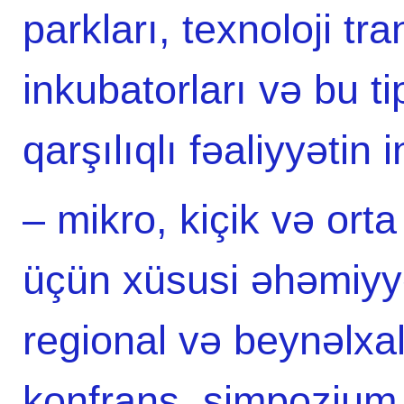
parkları, texnoloji tr
inkubatorları və bu ti
qarşılıqlı fəaliyyətin 
– mikro, kiçik və orta
üçün xüsusi əhəmiyy
regional və beynəlxa
konfrans, simpozium,