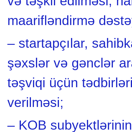
və təşkil edilməsi, ha
maarifləndirmə dəstəy
– startapçılar, sahibka
şəxslər və gənclər ar
təşviqi üçün tədbirləri
verilməsi;
– KOB subyektlərinin a