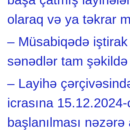
olaraq və ya təkrar m
– Müsabiqədə iştirak
sənədlər tam şəkildə
– Layihə çərçivəsind
icrasına 15.12.2024-c
başlanılması nəzərə a