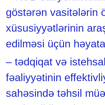
göstərən vasitələrin 
xüsusiyyətlərinin ara
edilməsi üçün həyata 
– tədqiqat və istehsal
fəaliyyətinin effektivl
sahəsində təhsil müə