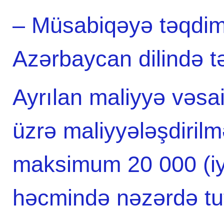
– Müsabiqəyə təqdim 
Azərbaycan dilində tər
Ayrılan maliyyə vəsai
üzrə maliyyələşdiril
maksimum 20 000 (iy
həcmində nəzərdə tut