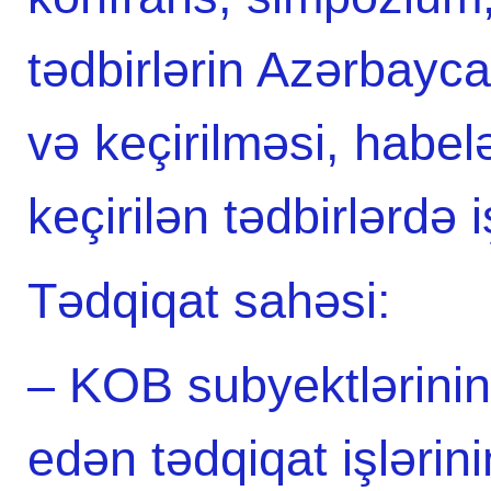
tədbirlərin Azərbayca
və keçirilməsi, habe
keçirilən tədbirlərdə 
Tədqiqat sahəsi:
– KOB subyektlərinin 
edən tədqiqat işlərin