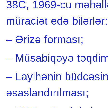
38C, 1969-cu məhəll
müraciət edə bilərlər:
– Ərizə forması;
– Müsabiqəyə təqdim
– Layihənin büdcəsin
əsaslandırılması;