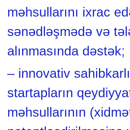
məhsullarını ixrac e
sənədləşmədə və tələb
alınmasında dəstək;
– innovativ sahibkarl
startapların qeydiyya
məhsullarının (xidmət