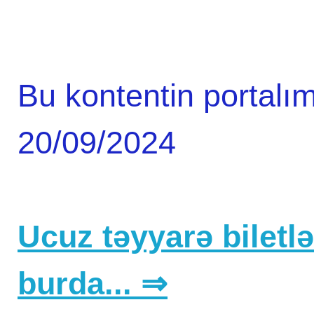
təhsil, elm, tədqiqat və dəstək sahələri üzrə
etdirməkdir.…
layihələrin…
Bu kontentin portalım
20/09/2024
Ucuz təyyarə biletlər
burda... ⇒