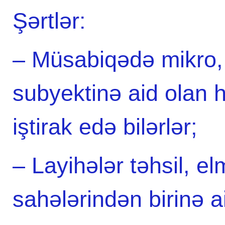
Şərtlər:
– Müsabiqədə mikro, k
subyektinə aid olan h
iştirak edə bilərlər;
– Layihələr təhsil, e
sahələrindən birinə ai