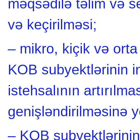
məqsədilə təlim və se
və keçirilməsi;
– mikro, kiçik və orta
KOB subyektlərinin in
istehsalının artırılma
genişləndirilməsinə y
– KOB subyektlərinin 