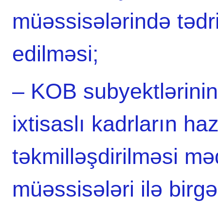
müəssisələrində tədr
edilməsi;
– KOB subyektlərinin
ixtisaslı kadrların ha
təkmilləşdirilməsi mə
müəssisələri ilə birg