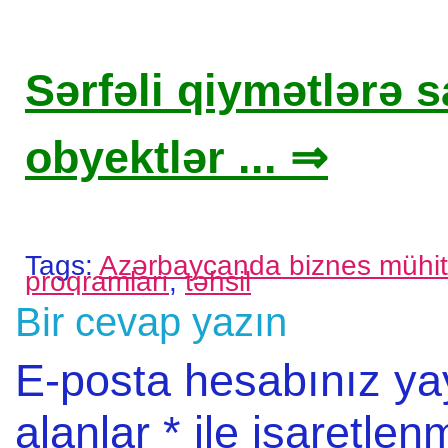
Sərfəli qiymətlərə sa
obyektlər ... ⇒
Tags:
Azərbaycanda biznes mühit
proqramları
,
təhsil
Bir cevap yazın
E-posta hesabınız y
alanlar
*
ile işaretlenm