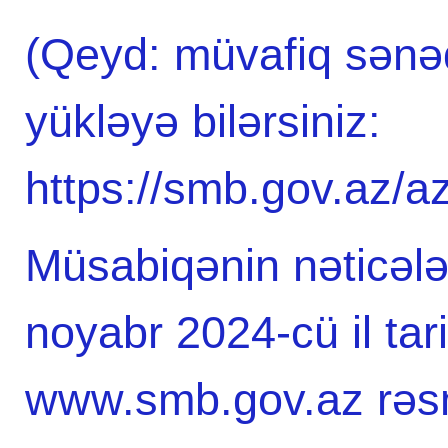
(Qeyd: müvafiq sənəd
yükləyə bilərsiniz:
https://smb.gov.az/a
Müsabiqənin nəticəl
noyabr 2024-cü il ta
www.smb.gov.az rəsm