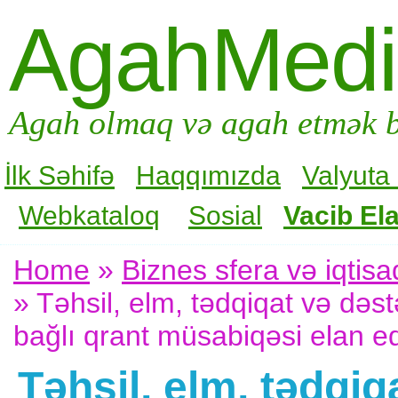
AgahMed
Agah olmaq və agah etmək b
İlk Səhifə
Haqqımızda
Valyuta
Webkataloq
Sosial
Vacib Ela
Home
»
Biznes sfera və iqtisa
» Təhsil, elm, tədqiqat və dəstə
bağlı qrant müsabiqəsi elan ed
Təhsil, elm, tədqiq