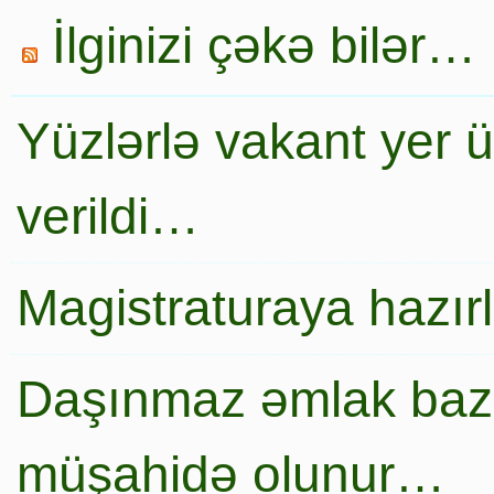
İlginizi çəkə bilər…
Yüzlərlə vakant yer 
verildi…
Magistraturaya hazır
Daşınmaz əmlak baza
müşahidə olunur…