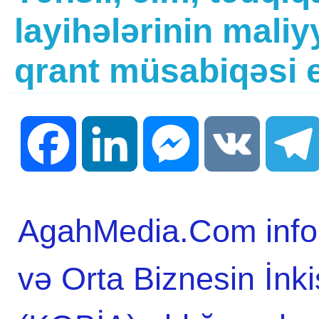
layihələrinin maliy
qrant müsabiqəsi e
Facebook
LinkedIn
Messenger
VK
AgahMedia.Com infor
və Orta Biznesin İnki