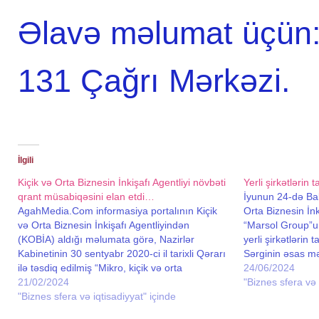
Əlavə məlumat üçün:
131 Çağrı Mərkəzi.
İlgili
Kiçik və Orta Biznesin İnkişafı Agentliyi növbəti
Yerli şirkətlərin
qrant müsabiqəsini elan etdi…
İyunun 24-də Ba
AgahMedia.Com informasiya portalının Kiçik
Orta Biznesin İnk
və Orta Biznesin İnkişafı Agentliyindən
“Marsol Group”un b
(KOBİA) aldığı məlumata görə, Nazirlər
yerli şirkətlərin t
Kabinetinin 30 sentyabr 2020-ci il tarixli Qərarı
Sərginin əsas m
ilə təsdiq edilmiş “Mikro, kiçik və orta
şirkətlərinin fəal
24/06/2024
sahibkarlığın inkişafı ilə əlaqədar təhsil, elm,
21/02/2024
onlar üçün yeni 
"Biznes sfera və 
tədqiqat və dəstək layihələrinin
"Biznes sfera və iqtisadiyyat" içinde
imkanlarını geniş
maliyyələşdirilməsi Qaydası”na uyğun olaraq,
arasında qarşılıq