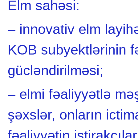
Elm sahəsi:
– innovativ elm layihəl
KOB subyektlərinin fə
gücləndirilməsi;
– elmi fəaliyyətlə məş
şəxslər, onların ictima
fəaliyyətin iştirakçıla