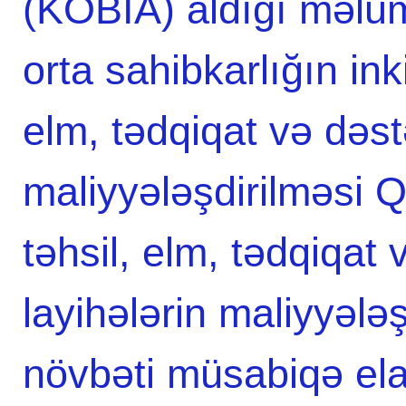
(KOBİA) aldığı məlum
orta sahibkarlığın inki
elm, tədqiqat və dəst
maliyyələşdirilməsi 
təhsil, elm, tədqiqat
layihələrin maliyyələ
növbəti müsabiqə elan