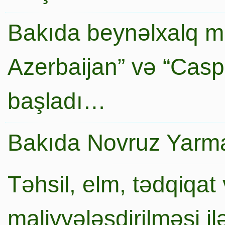
Bakıda beynəlxalq mi
Azerbaijan” və “Caspi
başladı…
Bakıda Novruz Yarma
Təhsil, elm, tədqiqat 
maliyyələşdirilməsi i