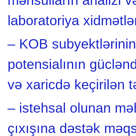
məhsulların analizi v
laboratoriya xidmətlər
– KOB subyektlərinin
potensialının güclən
və xaricdə keçirilən t
– istehsal olunan məh
çıxışına dəstək məqsə