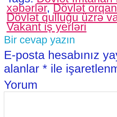
xəbərlər
,
Dövlət orqan
Dövlət qulluğu üzrə v
Vakant iş yerləri
Bir cevap yazın
E-posta hesabınız y
alanlar
*
ile işaretlenm
Yorum