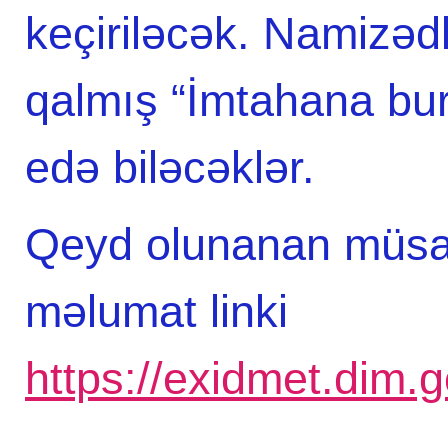
keçiriləcək. Namizəd
qalmış “İmtahana bur
edə biləcəklər.
Qeyd olunanan müsab
məlumat linki
https://exidmet.dim.