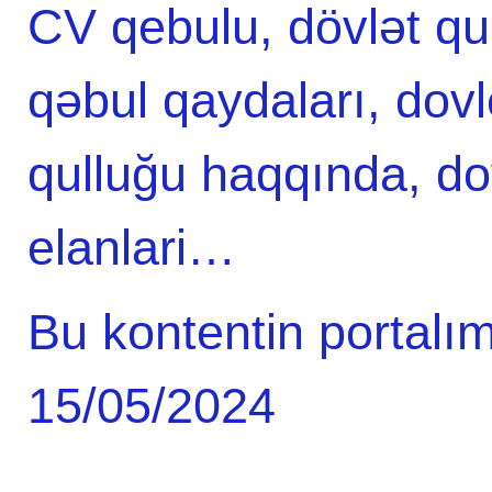
CV qebulu, dövlət qul
qəbul qaydaları, dovle
qulluğu haqqında, dov
elanlari…
Bu kontentin portalım
15/05/2024