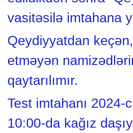
vasitəsilə imtahana
Qeydiyyatdan keçən, 
etməyən namizədlərin
qaytarılımır.
Test imtahanı 2024-cü
10:00-da kağız daşıyı