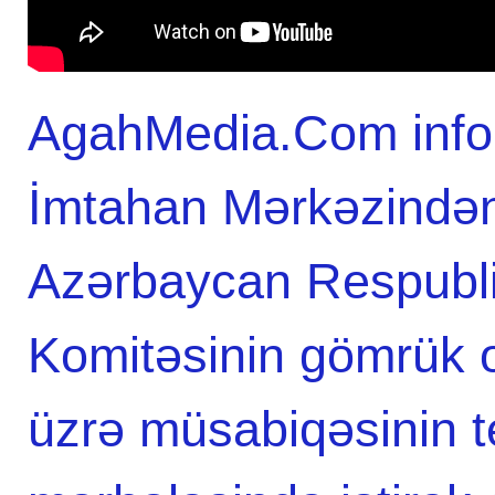
AgahMedia.Com infor
İmtahan Mərkəzindən
Azərbaycan Respubl
Komitəsinin gömrük 
üzrə müsabiqəsinin t