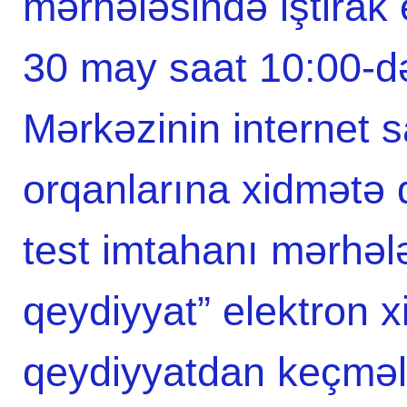
mərhələsində iştirak
30 may saat 10:00-d
Mərkəzinin internet 
orqanlarına xidmətə
test imtahanı mərhəl
qeydiyyat” elektron x
qeydiyyatdan keçməli