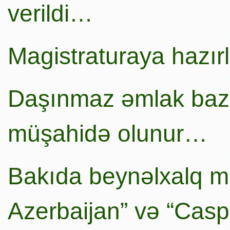
verildi…
Magistraturaya hazır
Daşınmaz əmlak baza
müşahidə olunur…
Bakıda beynəlxalq mi
Azerbaijan” və “Caspi