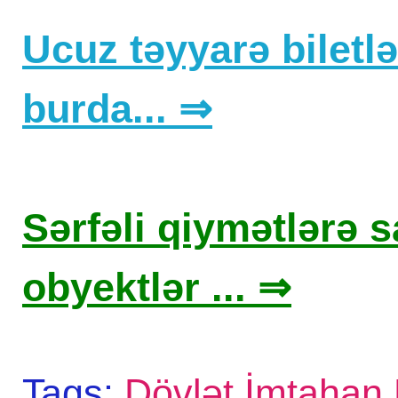
Ucuz təyyarə biletlər
burda... ⇒
Sərfəli qiymətlərə sa
obyektlər ... ⇒
Tags:
Dövlət İmtahan