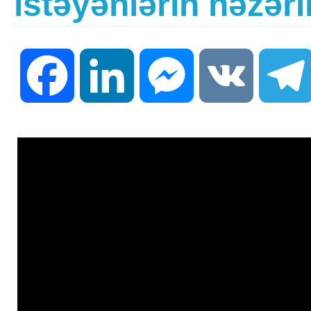
istəyənlərin nəzər
Facebook
LinkedIn
Messenger
VK