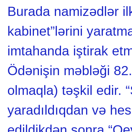
Burada namizədlər il
kabinet”lərini yaratm
imtahanda iştirak etm
Ödənişin məbləği 82
olmaqla) təşkil edir. 
yaradıldıqdan və hesa
edildikdən sonra “Qe