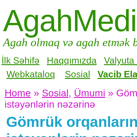
AgahMed
Agah olmaq və agah etmək b
İlk Səhifə
Haqqımızda
Valyuta
Webkataloq
Sosial
Vacib Ela
Home
»
Sosial
,
Ümumi
» Gömr
istəyənlərin nəzərinə
Gömrük orqanların