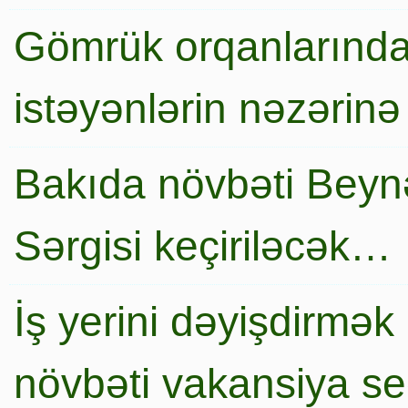
Gömrük orqanlarında
istəyənlərin nəzərinə
Bakıda növbəti Beynə
Sərgisi keçiriləcək…
İş yerini dəyişdirmək
növbəti vakansiya s