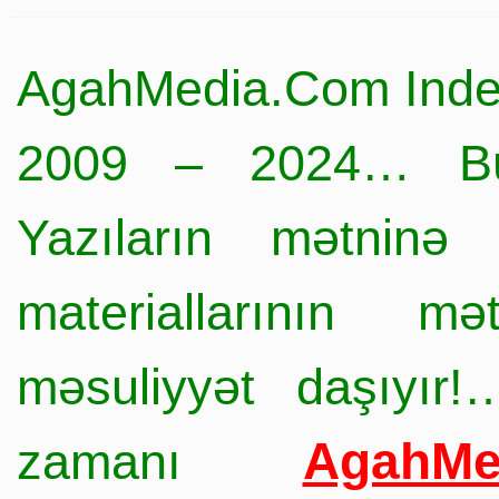
AgahMedia.Com Inde
2009 – 2024… Büt
Yazıların mətninə 
materiallarının mə
məsuliyyət daşıyır!
AgahMe
zamanı