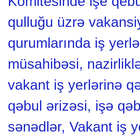
Komitesinde işe qebu
qulluğu üzrə vakansiy
qurumlarında iş yerlə
müsahibəsi, nazirliklə
vakant iş yerlərinə q
qəbul ərizəsi, işə qə
sənədlər, Vakant iş ye