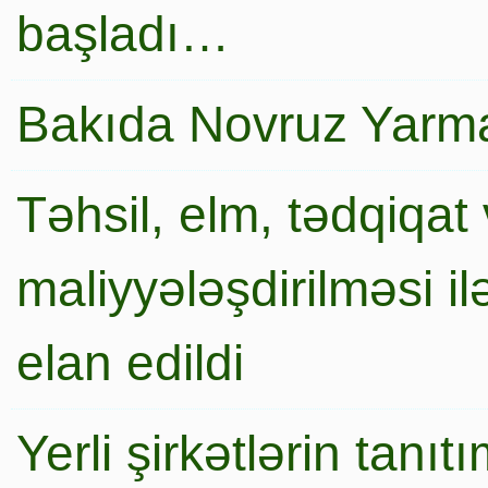
başladı…
Bakıda Novruz Yarma
Təhsil, elm, tədqiqat 
maliyyələşdirilməsi i
elan edildi
Yerli şirkətlərin tanı