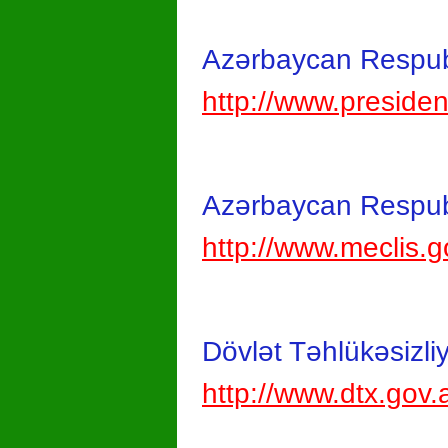
Azərbaycan Respubl
http://www.presiden
Azərbaycan Respubli
http://www.meclis.g
Dövlət Təhlükəsizliy
http://www.dtx.gov.