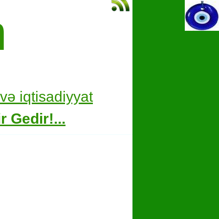
m
və i
qtisadiyyat
 Gedir!...
hare