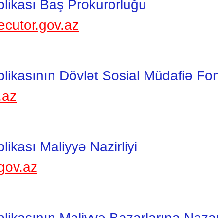
likası Baş Prokurorluğu
ecutor.gov.az
ikasının Dövlət Sosial Müdafiə Fo
.az
kası Maliyyə Nazirliyi
gov.az
ikasının Maliyyə Bazarlarına Nəzar