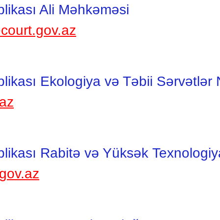
likası Ali Məhkəməsi
court.gov.az
kası Ekologiya və Təbii Sərvətlər N
.az
ikası Rabitə və Yüksək Texnologiyal
gov.az