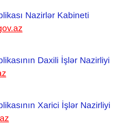
ikası Nazirlər Kabineti
gov.az
asının Daxili İşlər Nazirliyi
az
kasının Xarici İşlər Nazirliyi
.az