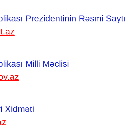
ikası Prezidentinin Rəsmi Saytı
t.az
kası Milli Məclisi
ov.az
i Xidməti
az