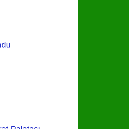
ndu
ət Palatası