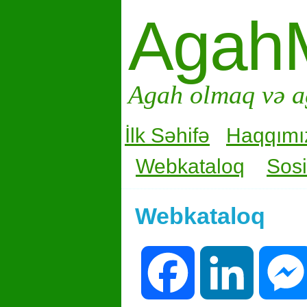
Agah
Agah olmaq və a
İlk Səhifə
Haqqımı
Webkataloq
Sosi
Webkataloq
Facebook
LinkedIn