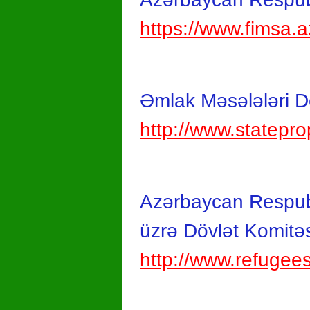
https://www.fimsa.a
Əmlak Məsələləri D
http://www.statepro
Azərbaycan Respubl
üzrə Dövlət Komitə
http://www.refugee