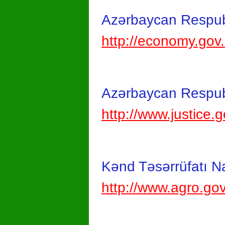
Azərbaycan Respublik
http://economy.gov
Azərbaycan Respubli
http://www.justice.
Kənd Təsərrüfatı Naz
http://www.agro.go