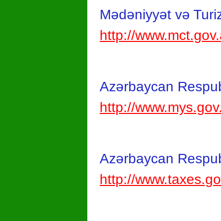
Mədəniyyət və Turiz
http://www.mct.gov
Azərbaycan Respubl
http://www.mys.gov
Azərbaycan Respubli
http://www.taxes.go