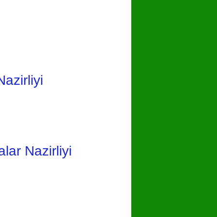
azirliyi
ar Nazirliyi