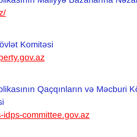
z/
övlət Komitəsi
perty.gov.az
ikasının Qaçqınların və Məcburi Köç
si
s-idps-committee.gov.az