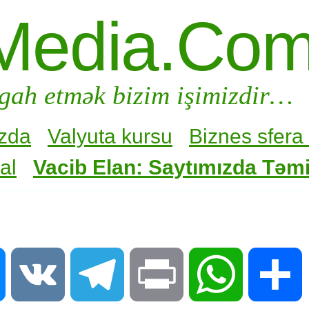
Media.Co
gah etmək bizim işimizdir…
zda
Valyuta kursu
Biznes sfera 
al
Vacib Elan: Saytımızda Təmir
Messenger
VK
Telegram
Print
WhatsApp
S