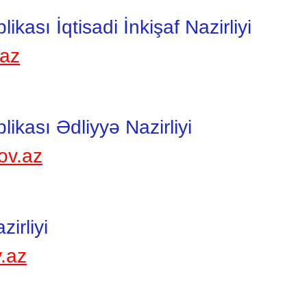
ası İqtisadi İnkişaf Nazirliyi
.az
kası Ədliyyə Nazirliyi
gov.az
irliyi
v.az