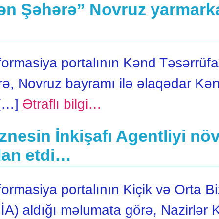
n Şəhərə” Novruz yarmarkas
rmasiya portalının Kənd Təsərrüfat
rə, Novruz bayramı ilə əlaqədar Kən
 […]
Ətraflı bilgi…
znesin İnkişafı Agentliyi nö
lan etdi…
masiya portalının Kiçik və Orta Biz
A) aldığı məlumata görə, Nazirlər K