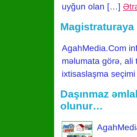
uyğun olan […]
Ətr
Magistraturaya 
AgahMedia.Com info
məlumata görə, ali 
ixtisaslaşma seçimi
Daşınmaz əmlak
olunur…
AgahMedia