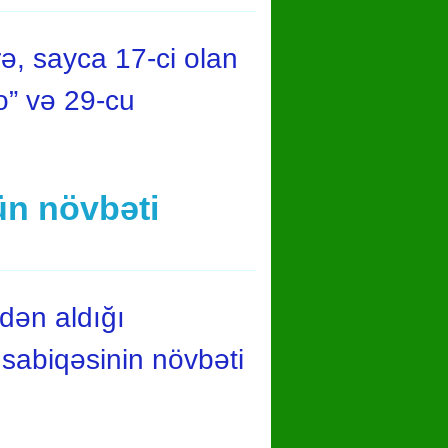
, sayca 17-ci olan
o” və 29-cu
ün növbəti
dən aldığı
üsabiqəsinin növbəti