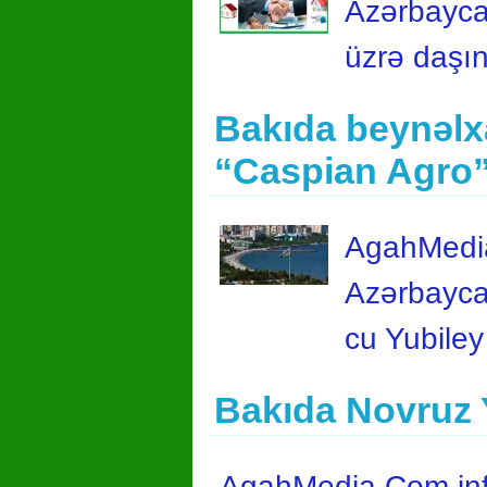
Azərbaycan
üzrə daşı
Bakıda beynəlxa
“Caspian Agro”
AgahMedia
Azərbayca
cu Yubile
Bakıda Novruz 
AgahMedia.Com info