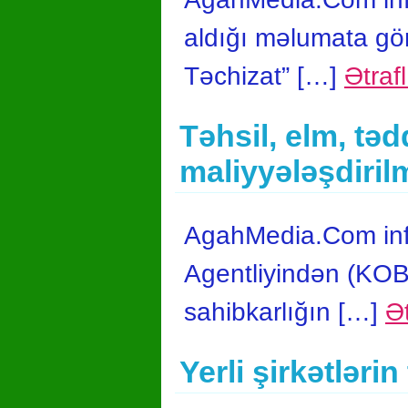
aldığı məlumata gö
Təchizat” […]
Ətrafl
Təhsil, elm, təd
maliyyələşdirilm
AgahMedia.Com infor
Agentliyindən (KOBİ
sahibkarlığın […]
Ət
Yerli şirkətləri