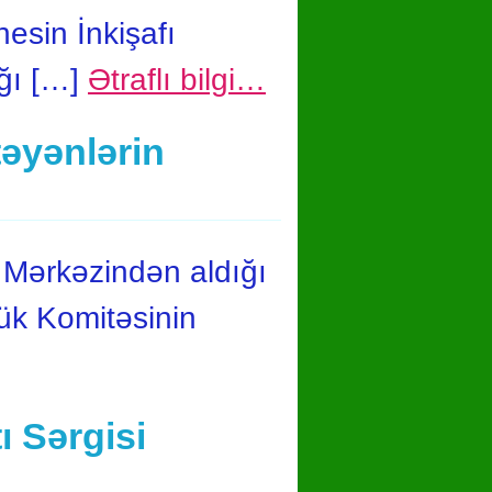
esin İnkişafı
ığı […]
Ətraflı bilgi…
əyənlərin
 Mərkəzindən aldığı
ük Komitəsinin
 Sərgisi