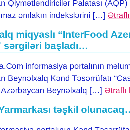
 Qiymətləndiricilər Palatası (AQP) 
nmaz əmlakın indekslərini […]
Ətrafl
lq miqyaslı “InterFood Aze
 sərgiləri başladı…
.Com informasiya portalının məluma
n Beynəlxalq Kənd Təsərrüfatı “Cas
y Azərbaycan Beynəlxalq […]
Ətraflı
Yarmarkası təşkil olunacaq
rmasiya portalının Kənd Təsərrüfat