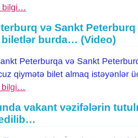
ı bilgi…
terburq və Sankt Peterburq
 biletlər burda… (Video)
ankt Peterburqa və Sankt Peterbur
cuz qiymətə bilet almaq istəyənlər 
ı bilgi…
ında vakant vəzifələrin tutu
edilib…