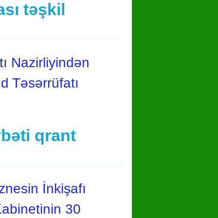
ı təşkil
ı Nazirliyindən
d Təsərrüfatı
vbəti qrant
nesin İnkişafı
abinetinin 30