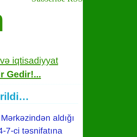
m
və i
qtisadiyyat
 Gedir!...
rildi…
 Mərkəzindən aldığı
-7-ci təsnifatına