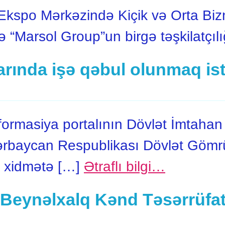
kspo Mərkəzində Kiçik və Orta Bizn
ə “Marsol Group”un birgə təşkilatçıl
rında işə qəbul olunmaq ist
rmasiya portalının Dövlət İmtahan
rbaycan Respublikası Dövlət Gömr
a xidmətə […]
Ətraflı bilgi…
Beynəlxalq Kənd Təsərrüfatı