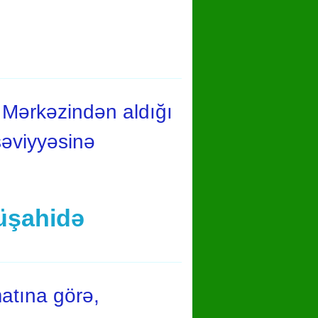
 Mərkəzindən aldığı
səviyyəsinə
üşahidə
atına görə,