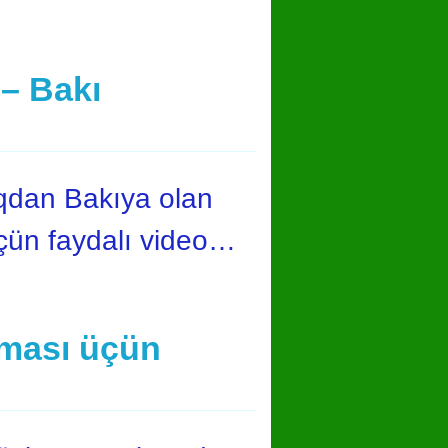
 – Bakı
qdan Bakıya olan
üçün faydalı video…
lması üçün