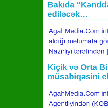
Bakıda “Kənddə
ediləcək…
AgahMedia.Com info
aldığı məlumata gö
Nazirliyi tərəfindən
Kiçik və Orta Bi
müsabiqəsini e
AgahMedia.Com infor
Agentliyindən (KOBİ