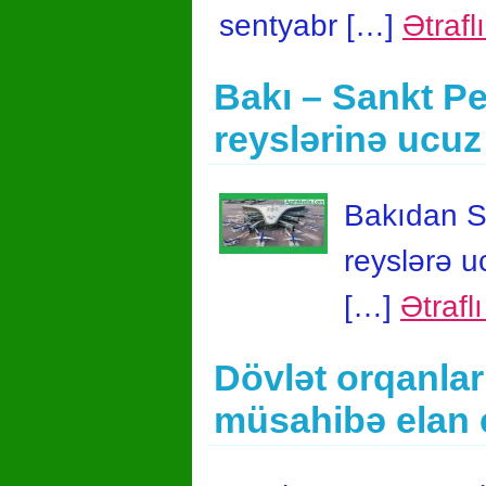
sentyabr […]
Ətrafl
Bakı – Sankt Pe
reyslərinə ucuz
Bakıdan S
reyslərə u
[…]
Ətrafl
Dövlət orqanlar
müsahibə elan 