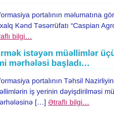
rmasiya portalının məlumatına görə
alq Kənd Təsərrüfatı “Caspian Agr
aflı bilgi…
dirmək istəyən müəllimlər üç
mi mərhələsi başladı…
masiya portalının Təhsil Nazirliyin
limlərin iş yerinin dəyişdirilməsi m
ərhələsinə […]
Ətraflı bilgi…