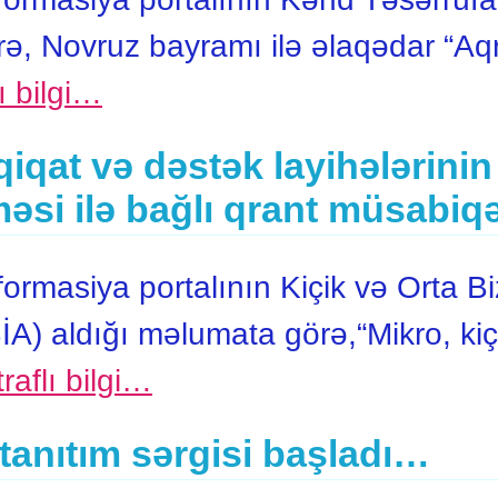
rə, Novruz bayramı ilə əlaqədar “Aq
ı bilgi…
qiqat və dəstək layihələrinin
əsi ilə bağlı qrant müsabiqə
masiya portalının Kiçik və Orta Biz
A) aldığı məlumata görə,“Mikro, kiç
raflı bilgi…
n tanıtım sərgisi başladı…