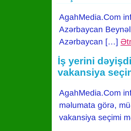
AgahMedia.Com info
Azərbaycan Beynəlx
Azərbaycan […]
Ətr
İş yerini dəyiş
vakansiya seçi
AgahMedia.Com infor
məlumata görə, müəl
vakansiya seçimi m