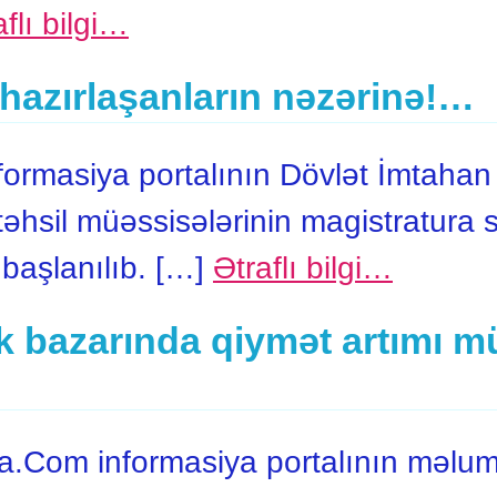
aflı bilgi…
hazırlaşanların nəzərinə!…
rmasiya portalının Dövlət İmtahan
təhsil müəssisələrinin magistratura 
 başlanılıb. […]
Ətraflı bilgi…
 bazarında qiymət artımı m
.Com informasiya portalının məlum