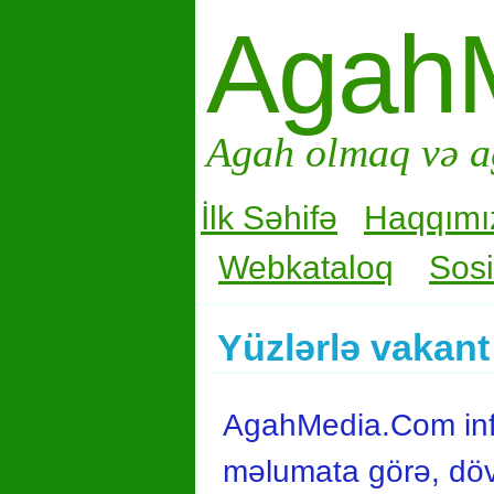
Agah
Agah olmaq və a
İlk Səhifə
Haqqımı
Webkataloq
Sosi
Yüzlərlə vakant
AgahMedia.Com info
məlumata görə, dövlə