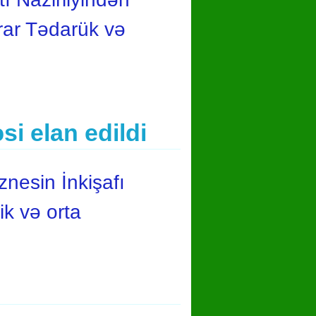
rar Tədarük və
si elan edildi
nesin İnkişafı
ik və orta