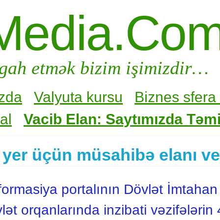
Media.Co
gah etmək bizim işimizdir…
zda
Valyuta kursu
Biznes sfera 
al
Vacib Elan: Saytımızda Təmir
 yer üçün müsahibə elanı ve
rmasiya portalının Dövlət İmtahan
t orqanlarında inzibati vəzifələrin 4