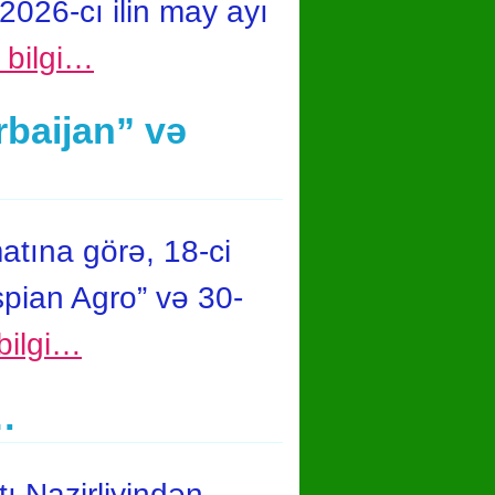
2026-cı ilin may ayı
ı bilgi…
rbaijan” və
tına görə, 18-ci
pian Agro” və 30-
 bilgi…
…
ı Nazirliyindən