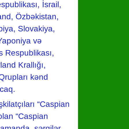
publikası, İsrail,
rland, Özbəkistan,
iya, Slovakiya,
 Yaponiya və
us Respublikası,
and Krallığı,
 Qrupları kənd
acaq.
kilatçıları “Caspian
 olan “Caspian
zamanda, sərgilər