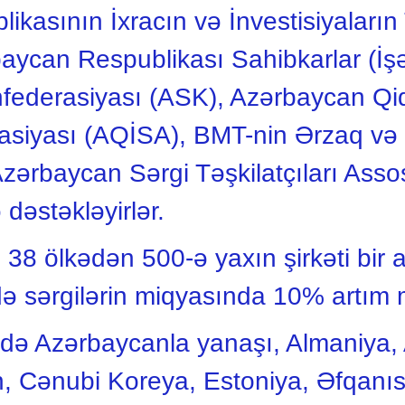
kasının İxracın və İnvestisiyaların 
can Respublikası Sahibkarlar (İşə
Konfederasiyası (ASK), Azərbaycan Qi
iasiyası (AQİSA), BMT-nin Ərzaq və
Azərbaycan Sərgi Təşkilatçıları Asso
ə dəstəkləyirlər.
 38 ölkədən 500-ə yaxın şirkəti bir 
də sərgilərin miqyasında 10% artım 
rdə Azərbaycanla yanaşı, Almaniya, 
n, Cənubi Koreya, Estoniya, Əfqanıs