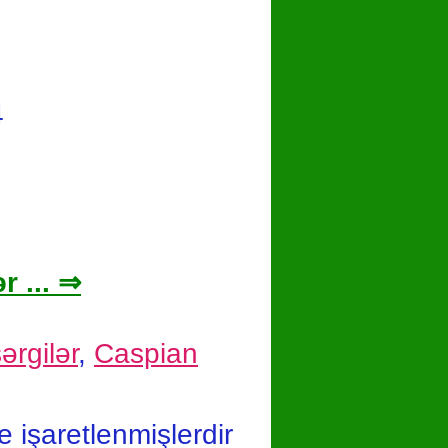
də əsas məqsəd bayram günlərində
arın kənd məhsullarına artan
rını yerli və sağlam məhsullarla…
4
r ... ⇒
ərgilər
,
Caspian
le işaretlenmişlerdir