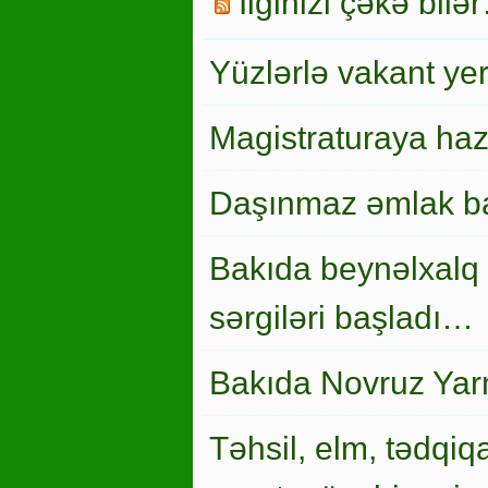
İlginizi çəkə bilə
Yüzlərlə vakant ye
Magistraturaya haz
Daşınmaz əmlak ba
Bakıda beynəlxalq 
sərgiləri başladı…
Bakıda Novruz Yar
Təhsil, elm, tədqiqa