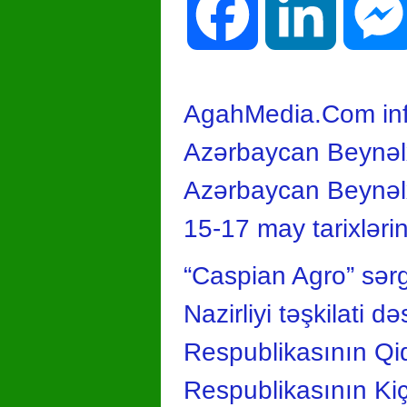
Facebook
LinkedIn
AgahMedia.Com info
Azərbaycan Beynəlx
Azərbaycan Beynəlxa
15-17 may tarixləri
“Caspian Agro” sər
Nazirliyi təşkilati
Respublikasının Qid
Respublikasının Kiç