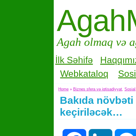
Agah
Agah olmaq və a
İlk Səhifə
Haqqımı
Webkataloq
Sosi
Home
»
Biznes sfera və iqtisadiyyat
,
Sosial
Bakıda növbəti 
keçiriləcək…