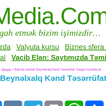
Media.Co
gah etmək bizim işimizdir…
zda
Valyuta kursu
Biznes sfera 
al
Vacib Elan: Saytımızda Təmir
,
Ümumi
» Bakıda növbəti Beynəlxalq Kənd Təsərrüfatı Sərgisi keçiriləcək…
Beynəlxalq Kənd Təsərrüfatı