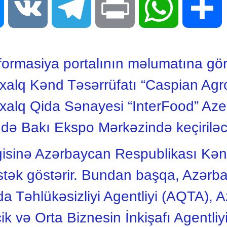
Messenger
VK
Telegram
Print
WhatsApp
S
rmasiya portalının məlumatına görə
alq Kənd Təsərrüfatı “Caspian Agr
lq Qida Sənayesi “InterFood” Azerb
ndə Bakı Ekspo Mərkəzində keçirilə
gisinə Azərbaycan Respublikası Kən
 dəstək göstərir. Bundan başqa, Azər
a Təhlükəsizliyi Agentliyi (AQTA), 
ik və Orta Biznesin İnkişafı Agentliy