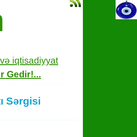
m
və i
qtisadiyyat
 Gedir!...
 Sərgisi