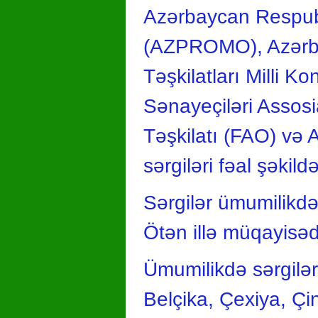
Azərbaycan Respubli
(AZPROMO), Azərbay
Təşkilatları Milli 
Sənayeçiləri Assos
Təşkilatı (FAO) və 
sərgiləri fəal şəkild
Sərgilər ümumilikdə
Ötən illə müqayisə
Ümumilikdə sərgilə
Belçika, Çexiya, Çi