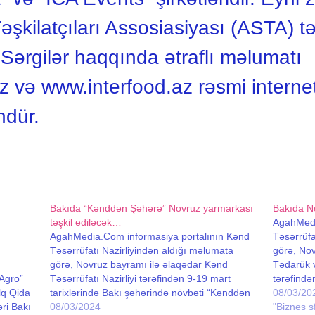
şkilatçıları Assosiasiyası (ASTA) tə
 Sərgilər haqqında ətraflı məlumatı
 və www.interfood.az rəsmi internet
dür.
Bakıda “Kənddən Şəhərə” Novruz yarmarkası
Bakıda N
təşkil ediləcək…
AgahMedi
AgahMedia.Com informasiya portalının Kənd
Təsərrüfa
n
Təsərrüfatı Nazirliyindən aldığı məlumata
görə, Nov
görə, Novruz bayramı ilə əlaqədar Kənd
Tədarük 
Agro”
Təsərrüfatı Nazirliyi tərəfindən 9-19 mart
tərəfində
lq Qida
tarixlərində Bakı şəhərində növbəti “Kənddən
Şəhərə” N
08/03/20
ri Bakı
Şəhərə” yarmarkası təşkil olunacaq.
08/03/2024
12 gün f
"Biznes sf