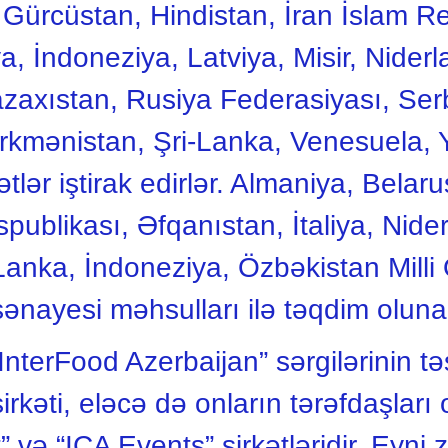
Gürcüstan, Hindistan, İran İslam Res
iya, İndoneziya, Latviya, Misir, Nide
zaxıstan, Rusiya Federasiyası, Serb
ürkmənistan, Şri-Lanka, Venesuela,
lər iştirak edirlər. Almaniya, Belar
ublikası, Əfqanıstan, İtaliya, Niderl
Lanka, İndoneziya, Özbəkistan Milli
 sənayesi məhsulları ilə təqdim olun
nterFood Azerbaijan” sərgilərinin təş
rkəti, eləcə də onların tərəfdaşları
ə “ICA Events” şirkətləridir. Eyni 