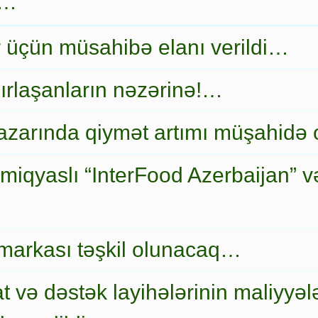
r…
r üçün müsahibə elanı verildi…
ırlaşanların nəzərinə!…
zarında qiymət artımı müşahidə
miqyaslı “InterFood Azerbaijan” v
markası təşkil olunacaq…
t və dəstək layihələrinin maliyyələ