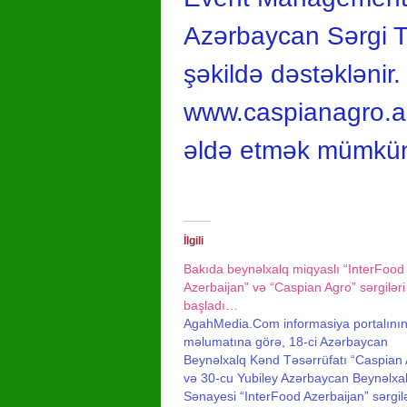
Azərbaycan Sərgi Tə
şəkildə dəstəklənir.
www.caspianagro.az
əldə etmək mümkün
İlgili
Bakıda beynəlxalq miqyaslı “InterFood
Azerbaijan” və “Caspian Agro” sərgiləri
başladı…
AgahMedia.Com informasiya portalını
məlumatına görə, 18-ci Azərbaycan
Beynəlxalq Kənd Təsərrüfatı “Caspian 
və 30-cu Yubiley Azərbaycan Beynəlxa
Sənayesi “InterFood Azerbaijan” sərgilə