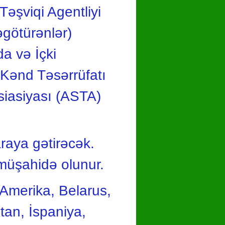
Təşviqi Agentliyi
götürənlər)
da və İçki
 Kənd Təsərrüfatı
siasiyası (ASTA)
araya gətirəcək.
müşahidə olunur.
Amerika, Belarus,
tan, İspaniya,