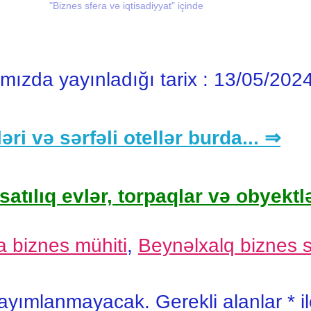
2025-ci
Yarmarkanın təşkilində əsas məqsəd bayram
"Biznes sfera və iqtisadiyyat" içinde
təşkilin
xinədək
günlərində vətəndaşların kənd məhsullarına
vətəndaşl
n
artan tələbatlarını yerli və sağlam məhsullarla
tələbatla
nin
təmin etmək və fermer təsərrüfatları üçün
n…
alternativ…
ımızda yayınladığı tarix :
13/05/202
əri və sərfəli otellər burda... ⇒
satılıq evlər, torpaqlar və obyektlə
 biznes mühiti
,
Beynəlxalq biznes s
yayımlanmayacak.
Gerekli alanlar
*
i