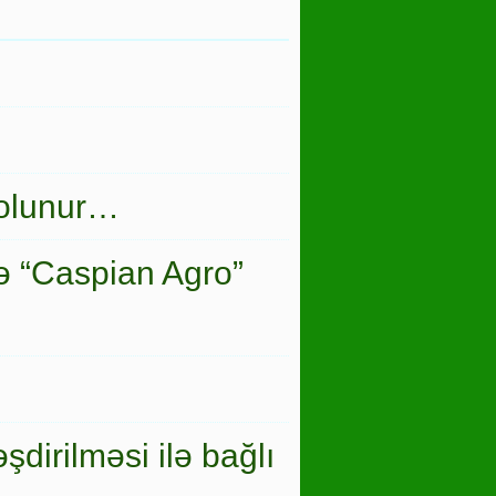
 olunur…
ə “Caspian Agro”
şdirilməsi ilə bağlı