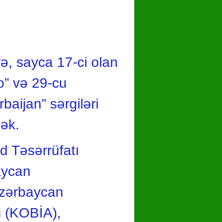
hare
, sayca 17-ci olan
o” və 29-cu
aijan” sərgiləri
cək.
d Təsərrüfatı
baycan
Azərbaycan
i (KOBİA),