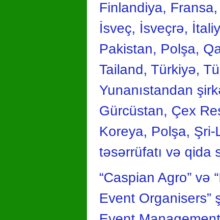
Finlandiya, Fransa, 
İsveç, İsveçrə, İtal
Pakistan, Polşa, Qa
Tailand, Türkiyə, T
Yunanıstandan şirkət
Gürcüstan, Çex Resp
Koreya, Polşa, Şri-
təsərrüfatı və qida
“Caspian Agro” və “I
Event Organisers” şi
Event Management” v