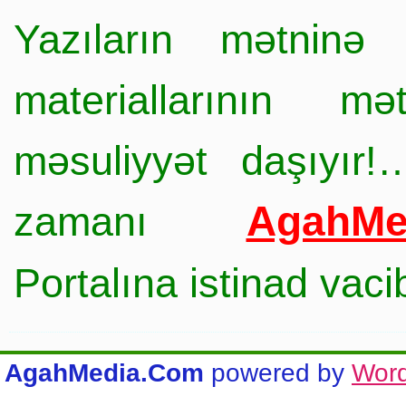
Yazıların mətninə 
materiallarının mə
məsuliyyət daşıyır!
AgahMe
zamanı
Portalına istinad vac
AgahMedia.Com
powered by
Wor