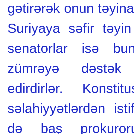
gətirərək onun təyinat
Suriyaya səfir təy
senatorlar isə bu
zümrəyə dəstək v
edirdirlər. Konsti
səlahiyyətlərdən i
də baş prokuroru