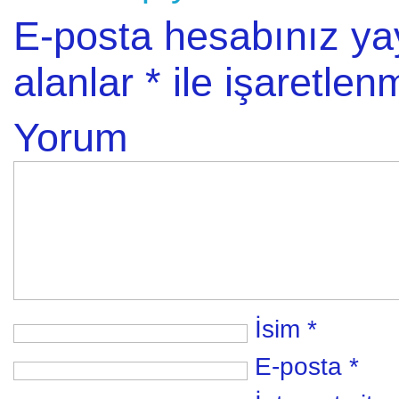
E-posta hesabınız y
alanlar
*
ile işaretlenm
Yorum
İsim
*
E-posta
*