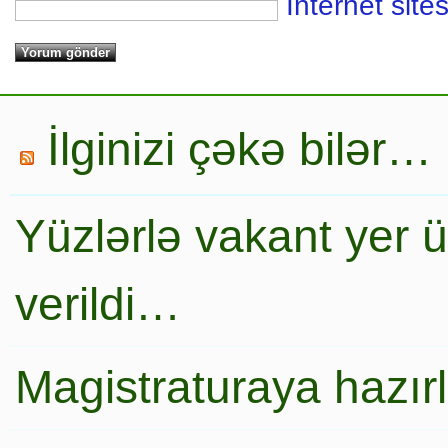
İnternet sites
İlginizi çəkə bilər…
Yüzlərlə vakant yer 
verildi…
Magistraturaya hazır