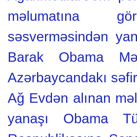
məlumatına gör
səsverməsindən yan
Barak Obama Məty
Azərbaycandakı səfiri
Ağ Evdən alınan məl
yanaşı Obama Tü