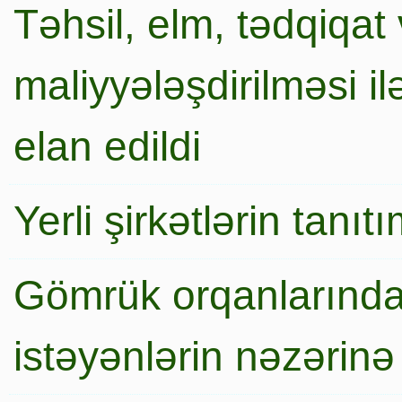
Təhsil, elm, tədqiqat 
maliyyələşdirilməsi i
elan edildi
Yerli şirkətlərin tanı
Gömrük orqanlarında
istəyənlərin nəzərinə