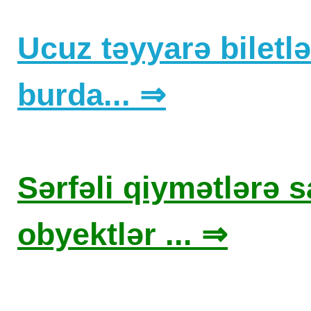
Ucuz təyyarə biletlər
burda... ⇒
Sərfəli qiymətlərə sa
obyektlər ... ⇒