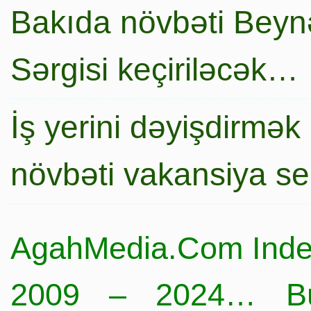
Bakıda növbəti Beynə
Sərgisi keçiriləcək…
İş yerini dəyişdirmək
növbəti vakansiya s
AgahMedia.Com Inde
2009 – 2024… Büt