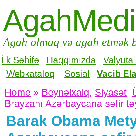
AgahMed
Agah olmaq və agah etmək b
İlk Səhifə
Haqqımızda
Valyuta
Webkataloq
Sosial
Vacib Ela
Home
»
Beynəlxalq
,
Siyasət
,
Brayzanı Azərbaycana səfir təy
Barak Obama Mety