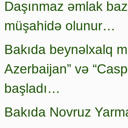
Daşınmaz əmlak baza
müşahidə olunur…
Bakıda beynəlxalq mi
Azerbaijan” və “Caspi
başladı…
Bakıda Novruz Yarma