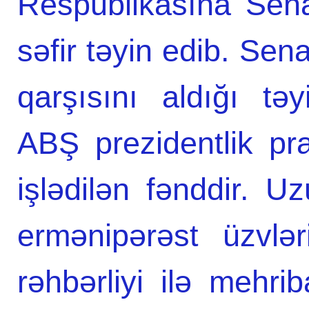
Respublikasına Sena
səfir təyin edib. Sen
qarşısını aldığı tə
ABŞ prezidentlik pra
işlədilən fənddir. U
ermənipərəst üzvlə
rəhbərliyi ilə mehri