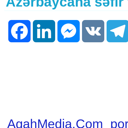
Azərbaycana səfir 
Facebook
LinkedIn
Messenger
VK
AgahMedia.Com port