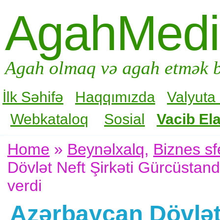
AgahMed
Agah olmaq və agah etmək b
İlk Səhifə
Haqqımızda
Valyuta
Webkataloq
Sosial
Vacib Ela
Home
»
Beynəlxalq
,
Biznes sf
Dövlət Neft Şirkəti Gürcüstand
verdi
Azərbaycan Dövlət 