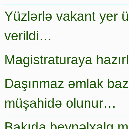
Yüzlərlə vakant yer 
verildi…
Magistraturaya hazır
Daşınmaz əmlak baza
müşahidə olunur…
Bakıda beynəlxalq mi