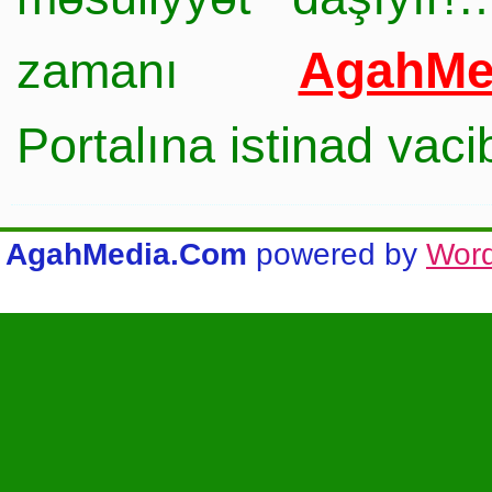
AgahMe
zamanı
Portalına istinad vac
AgahMedia.Com
powered by
Wor