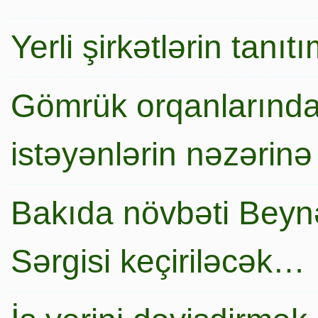
Yerli şirkətlərin tanı
Gömrük orqanlarında
istəyənlərin nəzərinə
Bakıda növbəti Beynə
Sərgisi keçiriləcək…