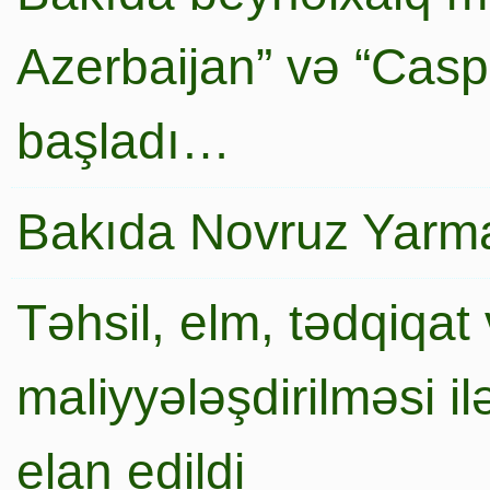
Azerbaijan” və “Caspi
başladı…
Bakıda Novruz Yarma
Təhsil, elm, tədqiqat 
maliyyələşdirilməsi i
elan edildi