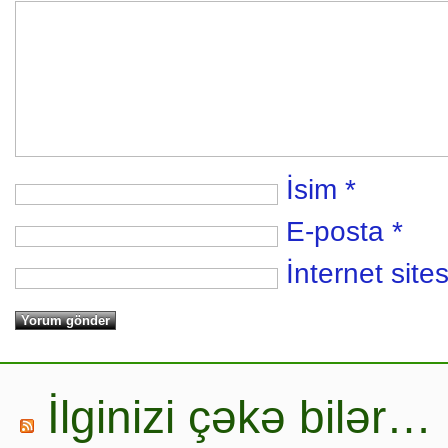
İsim
*
E-posta
*
İnternet sites
İlginizi çəkə bilər…