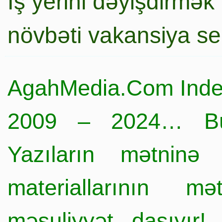
İş yerini dəyişdirmək
növbəti vakansiya s
AgahMedia.Com Inde
2009 – 2024… Büt
Yazıların mətninə 
materiallarının mə
məsuliyyət daşıyır!