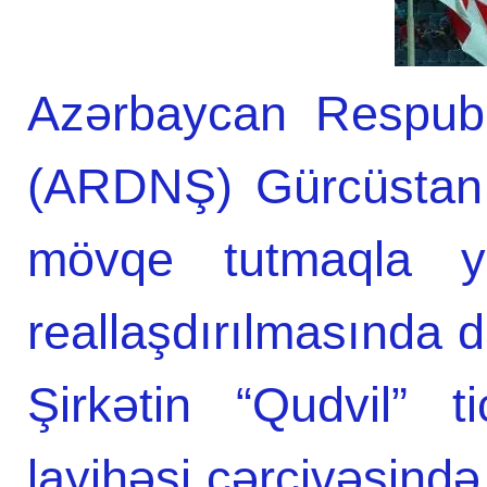
Azərbaycan Respubli
(ARDNŞ) Gürcüstanı
mövqe tutmaqla yan
reallaşdırılmasında da
Şirkətin “Qudvil” t
layihəsi çərçivəsində