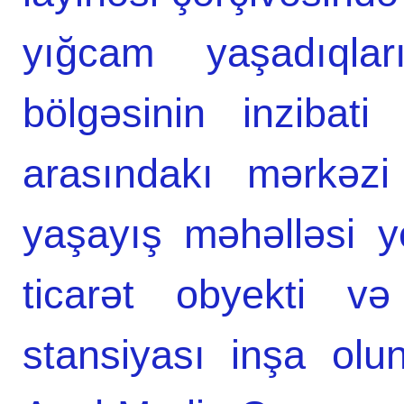
yığcam yaşadıqlar
bölgəsinin inzibat
arasındakı mərkəzi
yaşayış məhəlləsi 
ticarət obyekti v
stansiyası inşa olun