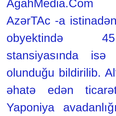
AgahMedia.Com in
AzərTAc -a istinadən
obyektində 45
stansiyasında isə
olunduğu bildirilib. A
əhatə edən ticarə
Yaponiya avadanlığ