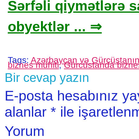
Sərfəli qiymətlərə sa
obyektlər ... ⇒
Tags:
Azərbaycan və Gürcüstanın 
biznes mühiti
,
Gürcüstanda biznes
Bir cevap yazın
E-posta hesabınız y
alanlar
*
ile işaretlenm
Yorum