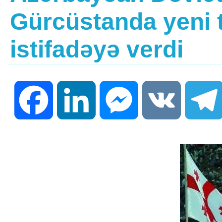
Gürcüstanda yeni t
istifadəyə verdi
Facebook
LinkedIn
Messenger
VK