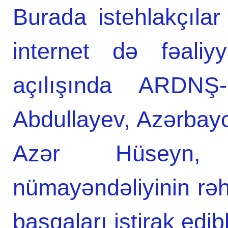
Burada istehlakçıla
internet də fəaliyy
açılışında ARDNŞ-
Abdullayev, Azərbayc
Azər Hüseyn, 
nümayəndəliyinin r
başqaları iştirak edibl