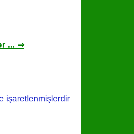
r ... ⇒
le işaretlenmişlerdir