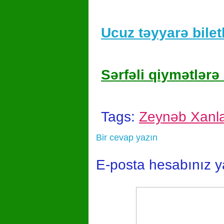
Ucuz təyyarə biletl
Sərfəli qiymətlərə 
Tags:
Zeynəb Xanl
Bir cevap yazın
E-posta hesabınız 