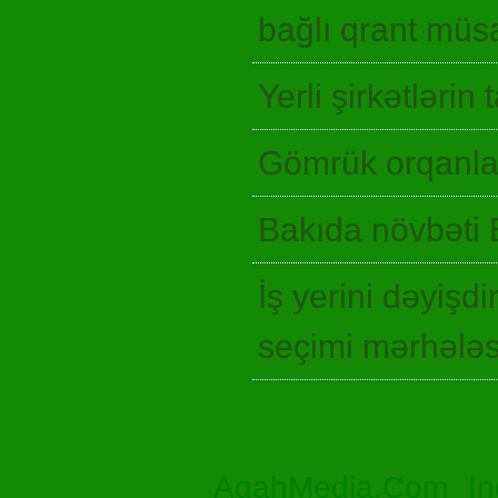
bağlı qrant müsa
Yerli şirkətlərin
Gömrük orqanlar
Bakıda növbəti 
İş yerini dəyişd
seçimi mərhələ
AgahMedia.Com In