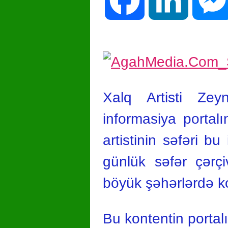
Xalq Artisti Ze
informasiya porta
artistinin səfəri 
günlük səfər çərç
böyük şəhərlərdə ko
Bu kontentin portal