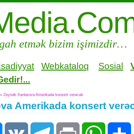
Media.Co
gah etmək bizim işimizdir…
isadiyyat
Webkataloq
Sosial
edir!...
» Zeynəb Xanlarova Amerikada konsert verəcək
va Amerikada konsert verə
Messenger
VK
Telegram
Print
WhatsApp
S