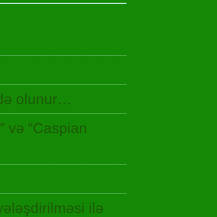
idə olunur…
n” və “Caspian
ələşdirilməsi ilə