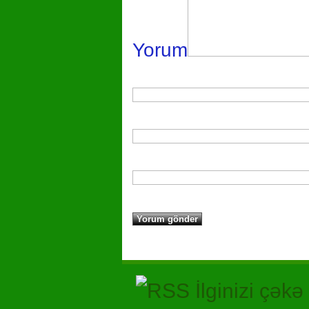
Yorum
İlginizi çəkə