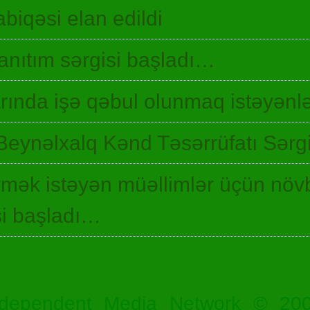
biqəsi elan edildi
 tanıtım sərgisi başladı…
ında işə qəbul olunmaq istəyənlə
Beynəlxalq Kənd Təsərrüfatı Sərgi
irmək istəyən müəllimlər üçün növ
si başladı…
dependent Media Network © 20