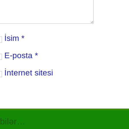
İsim
*
E-posta
*
İnternet sitesi
 bilər…