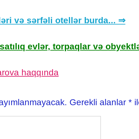
əri və sərfəli otellər burda... ⇒
satılıq evlər, torpaqlar və obyektlə
arova haqqında
yayımlanmayacak.
Gerekli alanlar
*
i