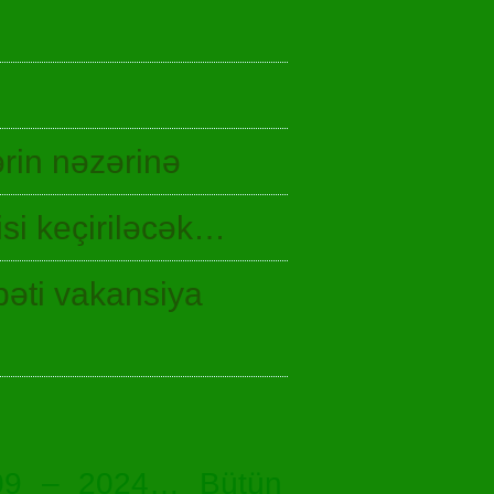
rin nəzərinə
si keçiriləcək…
bəti vakansiya
09 – 2024… Bütün