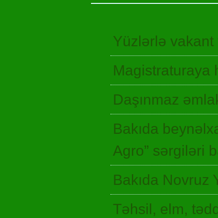
Yüzlərlə vakant
Magistraturaya 
Daşınmaz əmlak
Bakıda beynəlxa
Agro” sərgiləri
Bakıda Novruz 
Təhsil, elm, təd