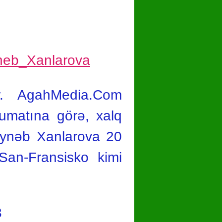
r. AgahMedia.Com
umatına görə, xalq
Zeynəb Xanlarova 20
San-Fransisko kimi
3