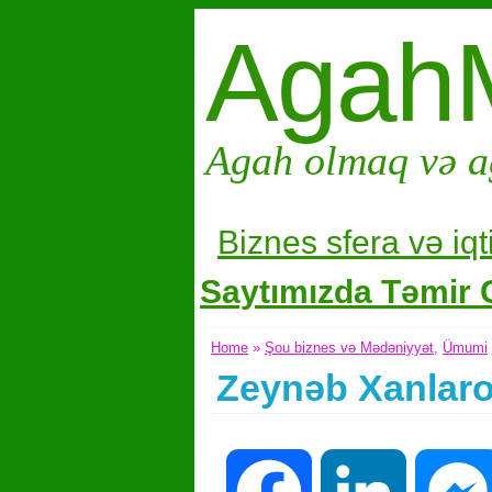
Agah
Agah olmaq və a
Biznes sfera və i
qt
Saytımızda Təmir G
Home
»
Şou biznes və Mədəniyyət
,
Ümumi
Zeynəb Xanlaro
Facebook
LinkedIn