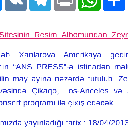
ynəb Xanlarova Amerikaya gedi
lının “ANS PRESS”-ə istinadən məl
bu ilin may ayına nəzərdə tutulub. 
ivəsində Çikaqo, Los-Anceles və 
nsert proqramı ilə çıxış edəcək.
ımızda yayınladığı tarix :
18/04/201