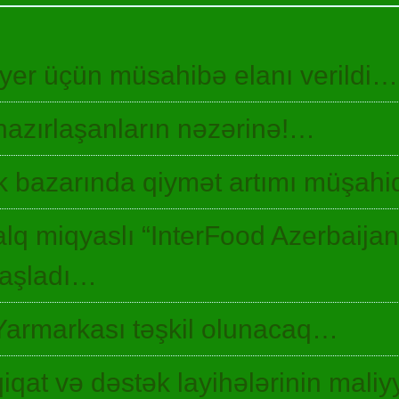
 yer üçün müsahibə elanı verildi…
hazırlaşanların nəzərinə!…
 bazarında qiymət artımı müşah
lq miqyaslı “InterFood Azerbaija
 başladı…
Yarmarkası təşkil olunacaq…
qiqat və dəstək layihələrinin maliyy