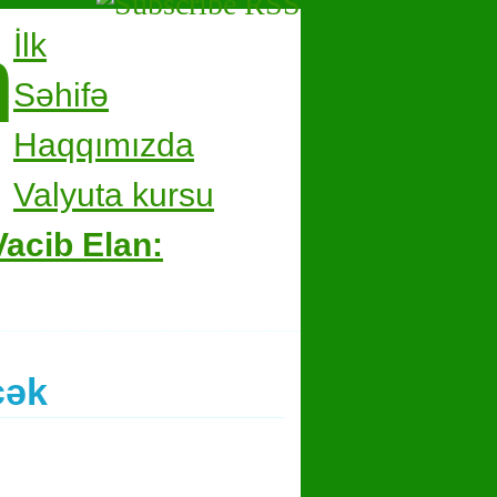
m
İlk
Səhifə
Haqqımızda
Valyuta kursu
Vacib Elan:
cək
hare