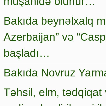
müşahidə olunur…
Bakıda beynəlxalq mi
Azerbaijan” və “Caspi
başladı…
Bakıda Novruz Yarma
Təhsil, elm, tədqiqat 