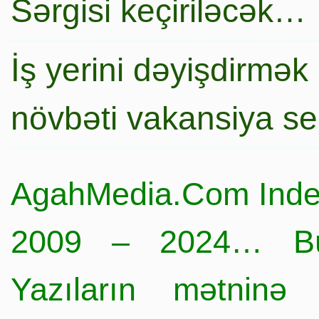
Sərgisi keçiriləcək…
İş yerini dəyişdirmək
növbəti vakansiya s
AgahMedia.Com Inde
2009 – 2024… Büt
Yazıların mətninə 