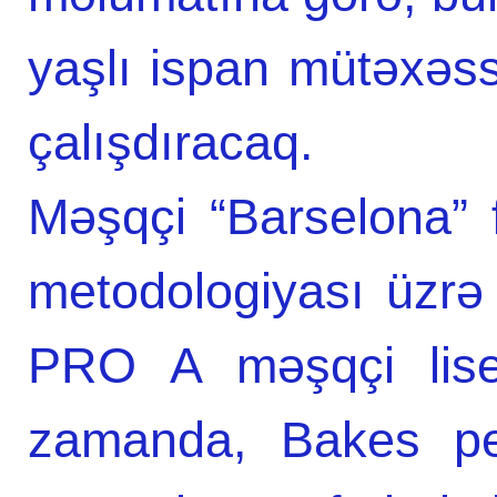
yaşlı ispan mütəxəss
çalışdıracaq.
Məşqçi “Barselona” 
metodologiyası üzrə
PRO A məşqçi lisen
zamanda, Bakes peş