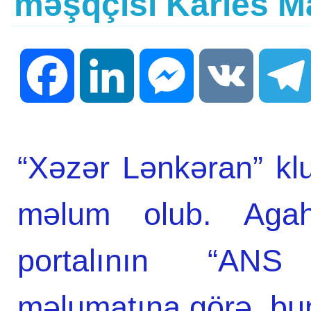
məşqçisi Karles Ma
Facebook
LinkedIn
Messenger
VK
“Xəzər Lənkəran” kl
məlum olub. Agah
portalının “ANS
məlumatına görə, b