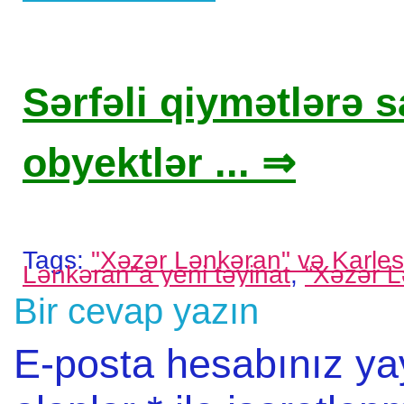
Sərfəli qiymətlərə sa
obyektlər ... ⇒
Tags:
"Xəzər Lənkəran" və Karles
Lənkəran"a yeni təyinat
,
“Xəzər L
Bir cevap yazın
E-posta hesabınız y