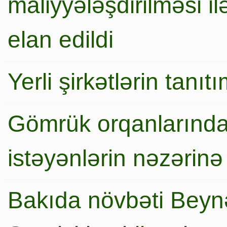
maliyyələşdirilməsi i
elan edildi
Yerli şirkətlərin tanı
Gömrük orqanlarında
istəyənlərin nəzərinə
Bakıda növbəti Beynə