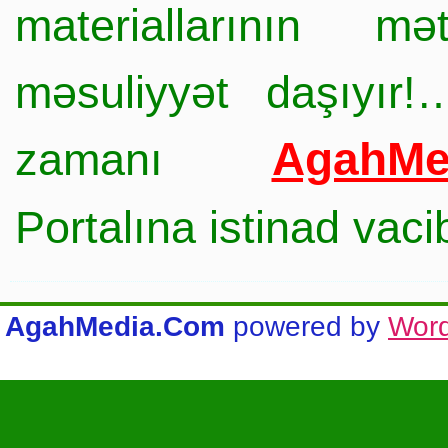
materiallarının mə
məsuliyyət daşıyır!
AgahMe
zamanı
Portalına istinad vac
AgahMedia.Com
powered by
Wor