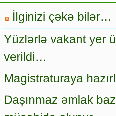
İlginizi çəkə bilər…
Yüzlərlə vakant yer 
verildi…
Magistraturaya hazır
Daşınmaz əmlak baza