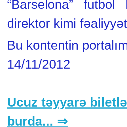
“Barselona” futbol
direktor kimi fəaliyyə
Bu kontentin portalım
14/11/2012
Ucuz təyyarə biletlər
burda... ⇒