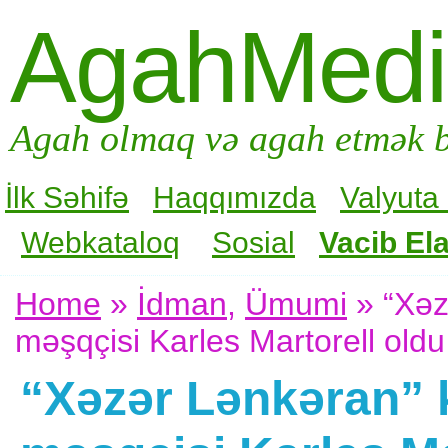
AgahMed
Agah olmaq və agah etmək b
İlk Səhifə
Haqqımızda
Valyuta
Webkataloq
Sosial
Vacib Ela
Home
»
İdman
,
Ümumi
» “Xəz
məşqçisi Karles Martorell oldu
“Xəzər Lənkəran” 