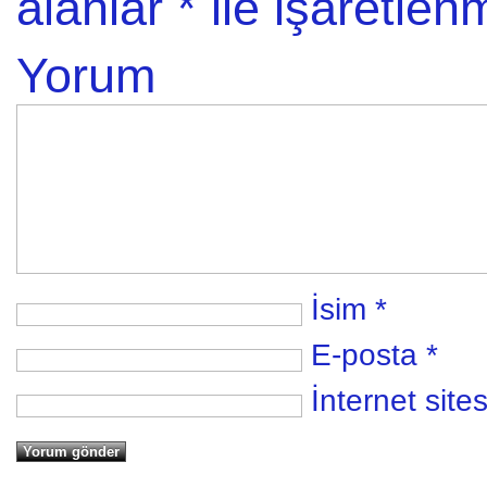
alanlar
*
ile işaretlenm
Yorum
İsim
*
E-posta
*
İnternet sites