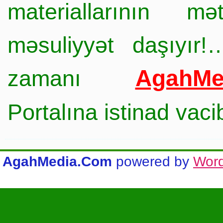
materiallarının mə
məsuliyyət daşıyır!
AgahMe
zamanı
Portalına istinad vac
AgahMedia.Com
powered by
Wor