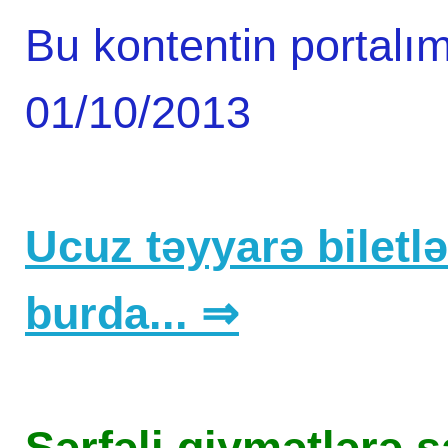
Bu kontentin portalım
01/10/2013
Ucuz təyyarə biletlər
burda... ⇒
Sərfəli qiymətlərə sa