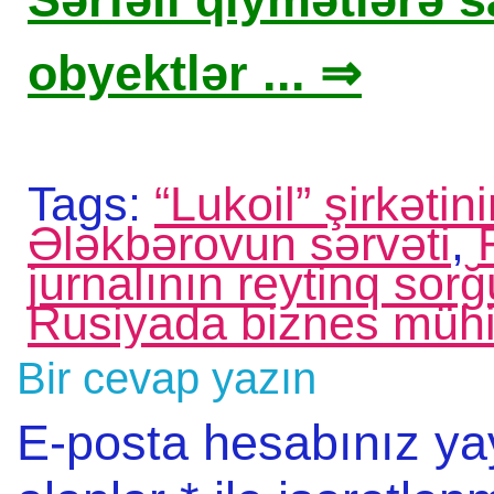
obyektlər ... ⇒
Tags:
“Lukoil” şirkətin
Ələkbərovun sərvəti
,
jurnalının reytinq sorğ
Rusiyada biznes mühi
Bir cevap yazın
E-posta hesabınız y