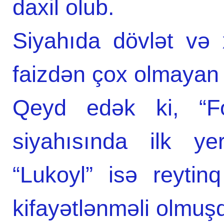
daxil olub.
Siyahıda dövlət və 
faizdən çox olmayan şi
Qeyd edək ki, “Fo
siyahısında ilk ye
“Lukoyl” isə reytinq
kifayətlənməli olmuş