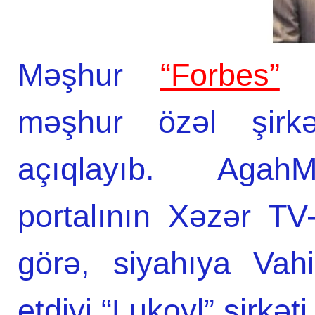
Məşhur
“Forbes”
d
məşhur özəl şirkət
açıqlayıb. AgahM
portalının Xəzər TV
görə, siyahıya Vah
etdiyi “Lukoyl” şirkəti