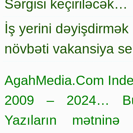
Sərgisi keçiriləcək…
İş yerini dəyişdirmək
növbəti vakansiya s
AgahMedia.Com Inde
2009 – 2024… Büt
Yazıların mətninə 