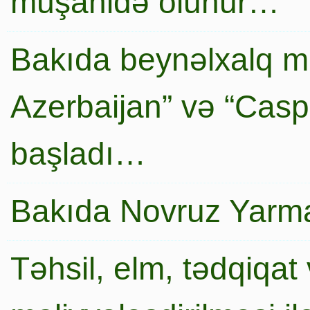
müşahidə olunur…
Bakıda beynəlxalq mi
Azerbaijan” və “Caspi
başladı…
Bakıda Novruz Yarma
Təhsil, elm, tədqiqat 