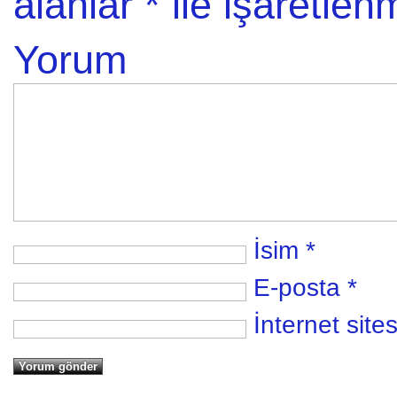
alanlar
*
ile işaretlenm
Yorum
İsim
*
E-posta
*
İnternet sites