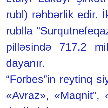
rubl) rəhbərlik edir. 
rublla “Surqutnefeqa
pilləsində 717,2 mi
dayanır.
“Forbes”in reytinq s
«Avraz», «Maqnit”, «