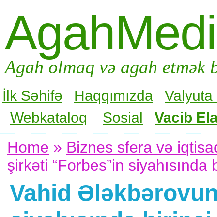
AgahMed
Agah olmaq və agah etmək b
İlk Səhifə
Haqqımızda
Valyuta
Webkataloq
Sosial
Vacib Ela
Home
»
Biznes sfera və iqtisa
şirkəti “Forbes”in siyahısında b
Vahid Ələkbərovun 