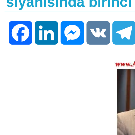
siyahısında birinci
Facebook
LinkedIn
Messenger
VK