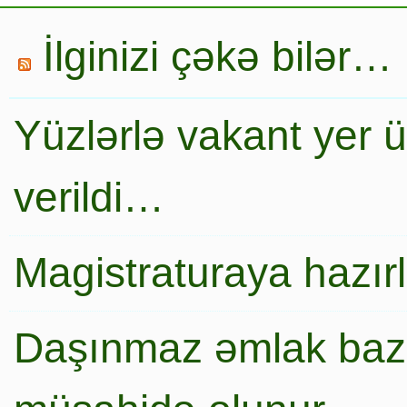
İlginizi çəkə bilər…
Yüzlərlə vakant yer 
verildi…
Magistraturaya hazır
Daşınmaz əmlak baza