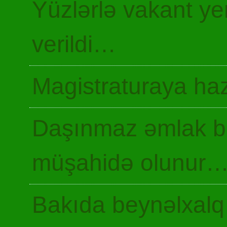
Yüzlərlə vakant y
verildi…
Magistraturaya haz
Daşınmaz əmlak ba
müşahidə olunur
Bakıda beynəlxalq 