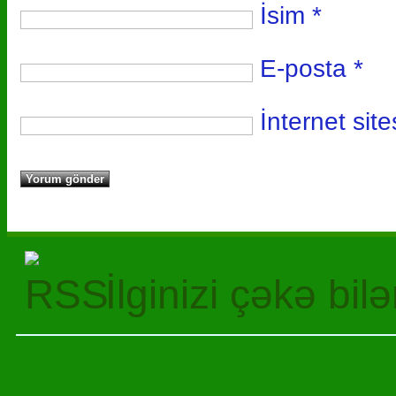
İsim
*
E-posta
*
İnternet site
İlginizi çəkə bil