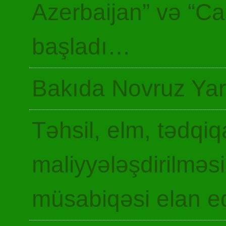
Azerbaijan” və “Ca
başladı…
Bakıda Novruz Yar
Təhsil, elm, tədqiq
maliyyələşdirilməsi
müsabiqəsi elan ed