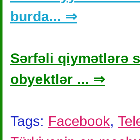
burda... ⇒
Sərfəli qiymətlərə s
obyektlər ... ⇒
Tags:
Facebook
,
Tel