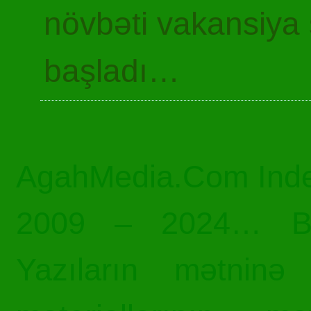
növbəti vakansiya 
başladı…
AgahMedia.Com Inde
2009 – 2024… Bü
Yazıların mətninə 