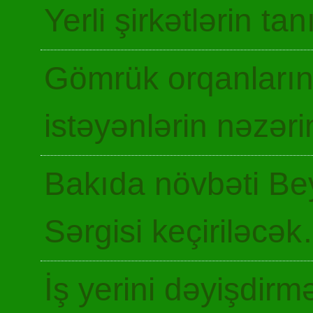
Yerli şirkətlərin ta
Gömrük orqanların
istəyənlərin nəzəri
Bakıda növbəti Be
Sərgisi keçiriləcə
İş yerini dəyişdir