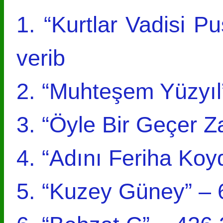
1. “Kurtlar Vadisi P
verib
2. “Muhteşem Yüzyıl
3. “Öyle Bir Geçer 
4. “Adını Feriha Ko
5. “Kuzey Güney” – 