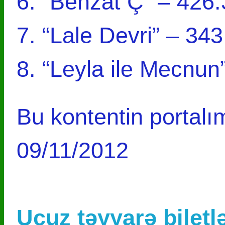
6. “Behzat Ç” – 426
7. “Lale Devri” – 34
8. “Leyla ile Mecnun
Bu kontentin portalım
09/11/2012
Ucuz təyyarə biletlə