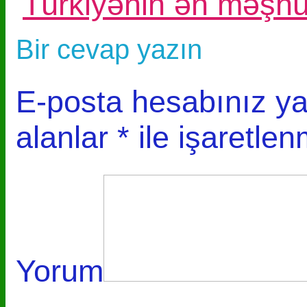
Türkiyənin ən məşhur
Bir cevap yazın
E-posta hesabınız y
alanlar
*
ile işaretlen
Yorum