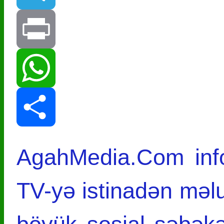
Telegram
Print
WhatsApp
Share
AgahMedia.Com info
TV-yə istinadən məl