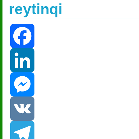
reytinqi
Facebook
LinkedIn
Messenger
VK