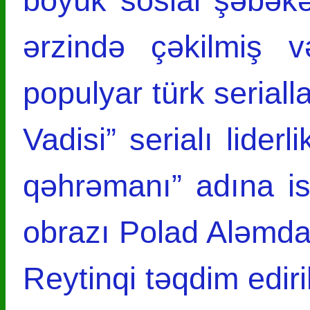
böyük sosial şəbək
ərzində çəkilmiş v
populyar türk serialla
Vadisi” serialı liderl
qəhrəmanı” adına is
obrazı Polad Aləmdar 
Reytinqi təqdim ediri