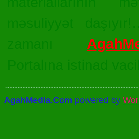
materiallarının mə
məsuliyyət daşıyır!
AgahMe
zamanı
Portalına istinad vac
AgahMedia.Com
powered by
Wor