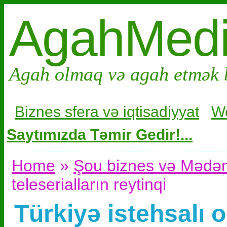
AgahMed
Agah olmaq və agah etmək 
Biznes sfera və i
qtisadiyyat
W
Saytımızda Təmir Gedir!...
Home
»
Şou biznes və Mədən
teleserialların reytinqi
Türkiyə istehsalı o