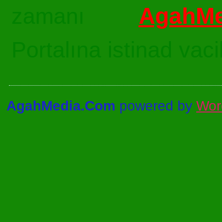
AgahMe
zamanı
Portalına istinad vac
AgahMedia.Com
powered by
Wor