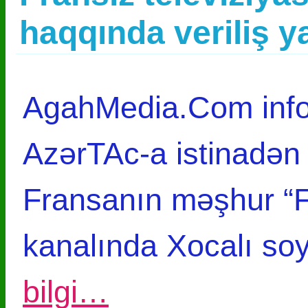
haqqında veriliş y
AgahMedia.Com infor
AzərTAc-a istinadən
Fransanın məşhur “F
kanalında Xocalı soy
bilgi…