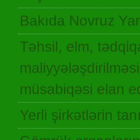
Bakıda Novruz Yar
Təhsil, elm, tədqiq
maliyyələşdirilməsi
müsabiqəsi elan ed
Yerli şirkətlərin ta