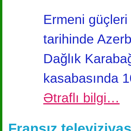
Ermeni güçleri
tarihinde Azer
Dağlık Karabağ
kasabasında 10
Ətraflı bilgi…
Fransız televiziya