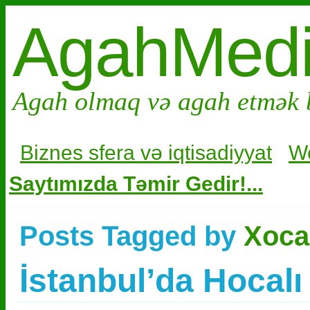
AgahMed
Agah olmaq və agah etmək 
Biznes sfera və i
qtisadiyyat
W
Saytımızda Təmir Gedir!...
Posts Tagged by
Xoca
İstanbul’da Hocalı