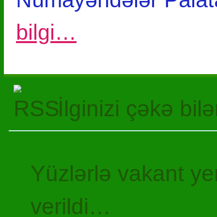
bilgi…
İlginizi çəkə bil
Yüzlərlə vakant y
verildi…