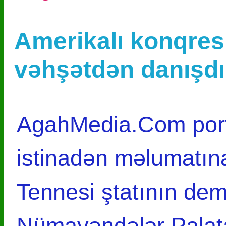
Amerikalı konqre
vəhşətdən danışdı
AgahMedia.Com port
istinadən məlumatın
Tennesi ştatının dem
Nümayəndələr Palat