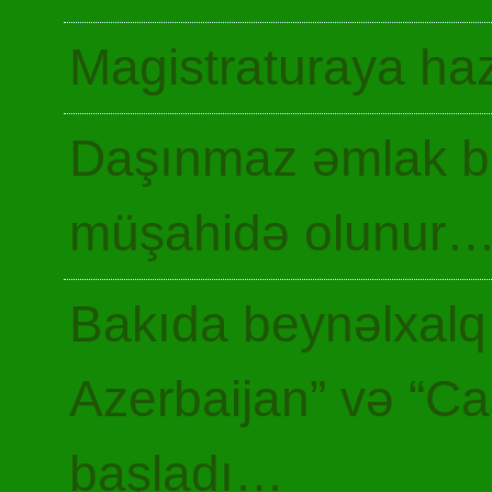
Magistraturaya haz
Daşınmaz əmlak ba
müşahidə olunur
Bakıda beynəlxalq 
Azerbaijan” və “Ca
başladı…