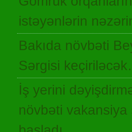
Gömrük orqanların
istəyənlərin nəzəri
Bakıda növbəti Be
Sərgisi keçiriləcə
İş yerini dəyişdir
növbəti vakansiya 
başladı…