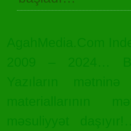
AgahMedia.Com Inde
2009 – 2024… Bü
Yazıların mətninə 
materiallarının mə
məsuliyyət daşıyır!