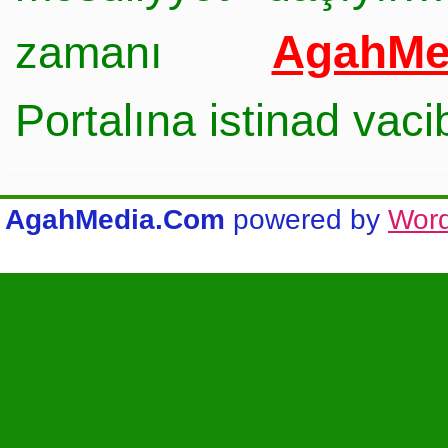
AgahMe
zamanı
Portalına istinad vac
AgahMedia.Com
powered by
Wor