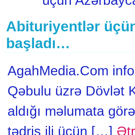
üçün Azərbayc
Abituriyentlər üçün
başladı…
AgahMedia.Com infor
Qəbulu üzrə Dövlət 
aldığı məlumata gör
tədris ili üçün […]
Ətr