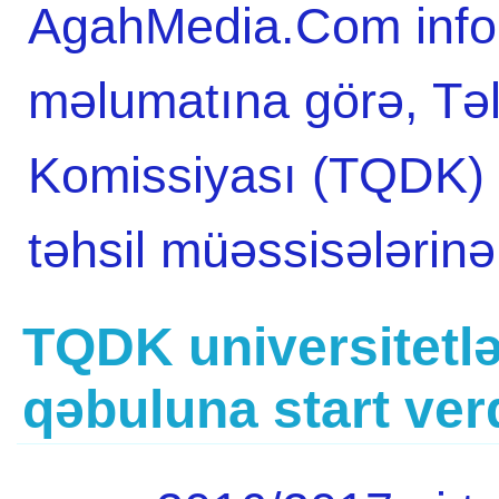
AgahMedia.Com infor
məlumatına görə, Tə
Komissiyası (TQDK) 
təhsil müəssisələrin
TQDK universitetlə
qəbuluna start ver