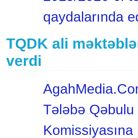
qaydalarında e
TQDK ali məktəblər
verdi
AgahMedia.Com 
Tələbə Qəbulu 
Komissiyasına 