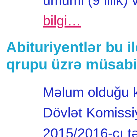
ümumi (9 illik)
bilgi…
Abituriyentlər bu il
qrupu üzrə müsabiq
Məlum olduğu k
Dövlət Komissi
2015/2016-cı tə