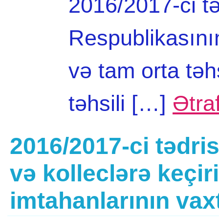
2016/2017-ci tə
Respublikasının
və tam orta təh
təhsili […]
Ətraf
2016/2017-ci tədris
və kolleclərə keçir
imtahanlarının vax