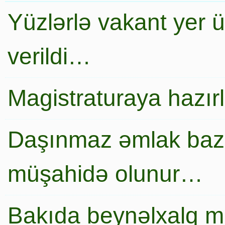
Yüzlərlə vakant yer 
verildi…
Magistraturaya hazır
Daşınmaz əmlak baza
müşahidə olunur…
Bakıda beynəlxalq mi