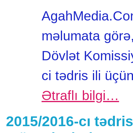
AgahMedia.Com 
məlumata görə,
Dövlət Komiss
ci tədris ili üç
Ətraflı bilgi…
2015/2016-cı tədris 