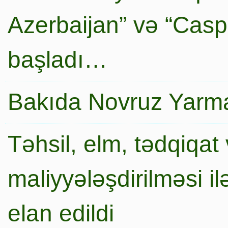
Azerbaijan” və “Caspi
başladı…
Bakıda Novruz Yarma
Təhsil, elm, tədqiqat 
maliyyələşdirilməsi i
elan edildi