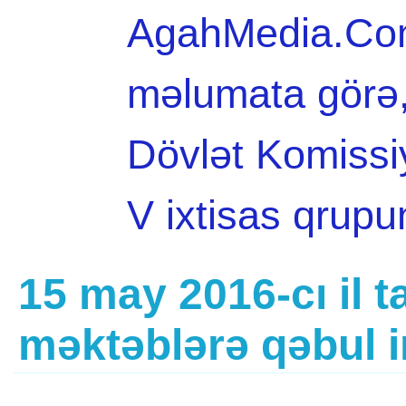
AgahMedia.Com 
məlumata görə,
Dövlət Komissi
V ixtisas qrup
15 may 2016-cı il ta
məktəblərə qəbul i