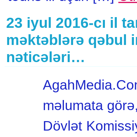
23 iyul 2016-cı il t
məktəblərə qəbul i
nəticələri…
AgahMedia.Com 
məlumata görə,
Dövlət Komissi