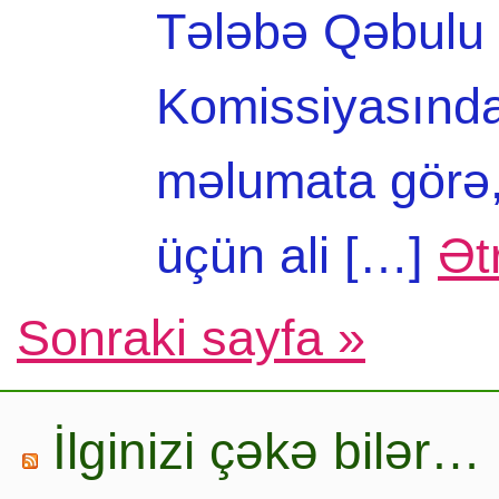
Tələbə Qəbulu 
Komissiyasında
məlumata görə, 
üçün ali […]
Ət
Sonraki sayfa »
İlginizi çəkə bilər…