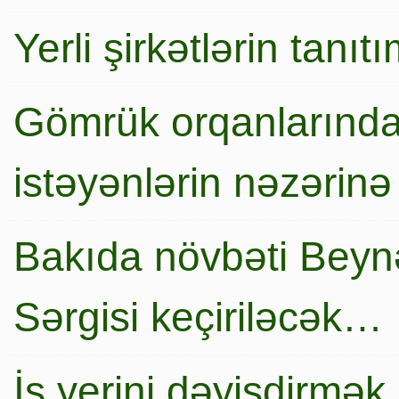
Yerli şirkətlərin tanı
Gömrük orqanlarında
istəyənlərin nəzərinə
Bakıda növbəti Beynə
Sərgisi keçiriləcək…
İş yerini dəyişdirmək