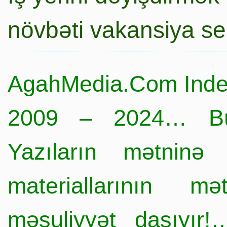
növbəti vakansiya s
AgahMedia.Com Inde
2009 – 2024… Büt
Yazıların mətninə 
materiallarının mə
məsuliyyət daşıyır!