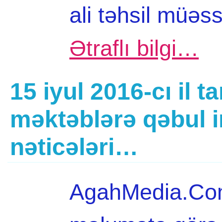
ali təhsil müəss
Ətraflı bilgi…
15 iyul 2016-cı il t
məktəblərə qəbul i
nəticələri…
AgahMedia.Com 