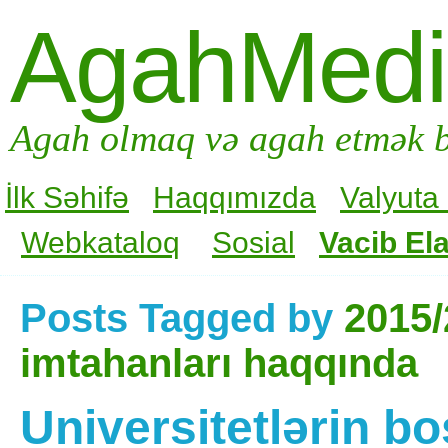
AgahMed
Agah olmaq və agah etmək b
İlk Səhifə
Haqqımızda
Valyuta
Webkataloq
Sosial
Vacib Ela
Posts Tagged by
2015/
imtahanları haqqında
Universitetlərin bo