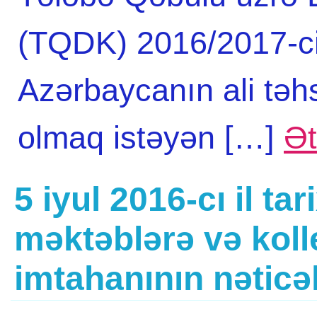
(TQDK) 2016/2017-ci t
Azərbaycanın ali təh
olmaq istəyən […]
Ət
5 iyul 2016-cı il tar
məktəblərə və koll
imtahanının nəticə