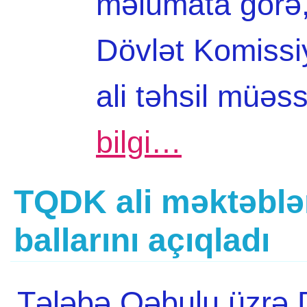
məlumata görə,
Dövlət Komissi
ali təhsil müəs
bilgi…
TQDK ali məktəblə
ballarını açıqladı
Tələbə Qəbulu üzrə 