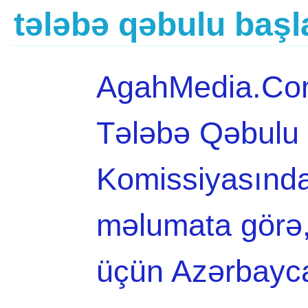
tələbə qəbulu başl
AgahMedia.Com 
Tələbə Qəbulu 
Komissiyasında
məlumata görə, 
üçün Azərbayc