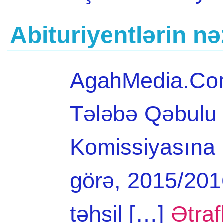
Abituriyentlərin n
AgahMedia.Com 
Tələbə Qəbulu 
Komissiyasına 
görə, 2015/2016-
təhsil […]
Ətraf