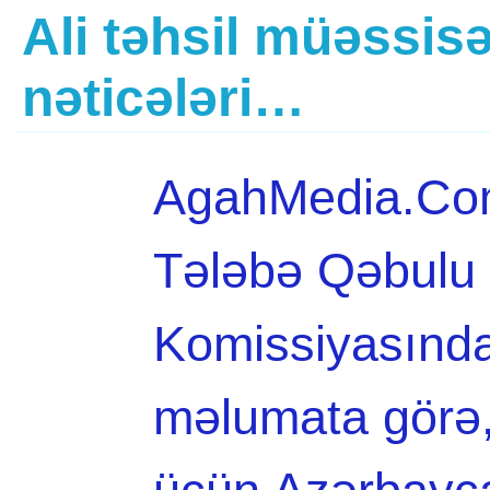
Ali təhsil müəssis
nəticələri…
AgahMedia.Com 
Tələbə Qəbulu 
Komissiyasında
məlumata görə, 