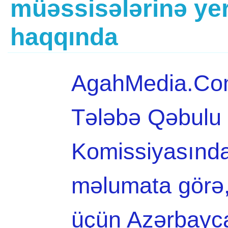
müəssisələrinə yer
haqqında
AgahMedia.Com 
Tələbə Qəbulu 
Komissiyasında
məlumata görə, 
üçün Azərbayc