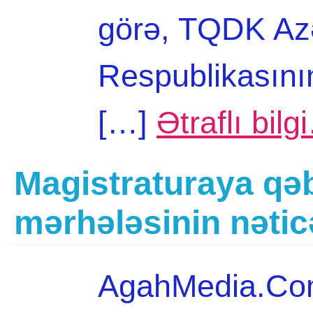
görə, TQDK Az
Respublikasının
[…]
Ətraflı bilg
Magistraturaya qəb
mərhələsinin nətic
AgahMedia.Com 