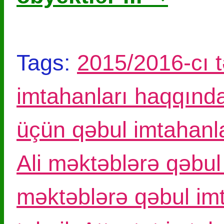
Tags:
2015/2016-cı tə
imtahanları haqqınd
üçün qəbul imtahanl
Ali məktəblərə qəbul
məktəblərə qəbul imt