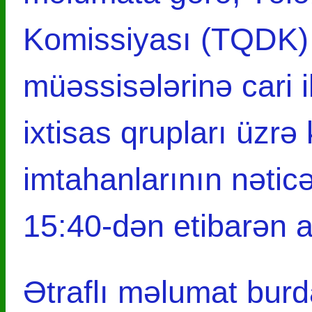
Komissiyası (TQDK) i
müəssisələrinə cari i
ixtisas qrupları üzrə 
imtahanlarının nəticə
15:40-dən etibarən a
Ətraflı məlumat bur