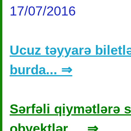
17/07/2016
Ucuz təyyarə biletlə
burda... ⇒
Sərfəli qiymətlərə s
obyektlər ... ⇒