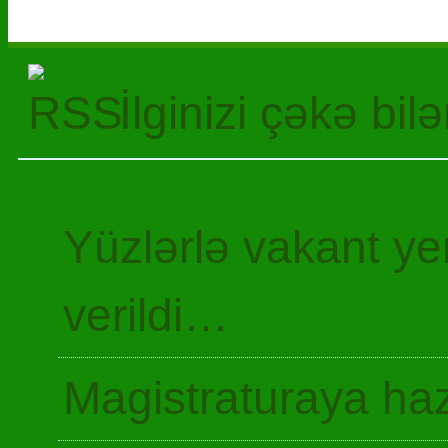
İlginizi çəkə bil
Yüzlərlə vakant y
verildi…
Magistraturaya haz