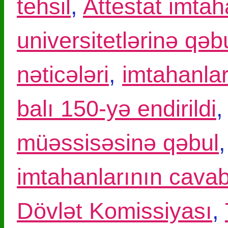
tehsil
,
Attestat imtah
universitetlərinə qəb
nəticələri
,
imtahanlar
balı 150-yə endirildi
müəssisəsinə qəbul
imtahanlarının cavab
Dövlət Komissiyası
,