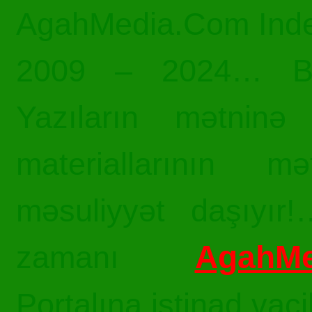
AgahMedia.Com Inde
2009 – 2024… Bü
Yazıların mətninə 
materiallarının mə
məsuliyyət daşıyır!
AgahMe
zamanı
Portalına istinad vac