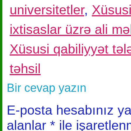
universitetler
,
Xüsusi
ixtisaslar üzrə ali mə
Xüsusi qabiliyyət təl
təhsil
Bir cevap yazın
E-posta hesabınız y
alanlar
*
ile işaretlen