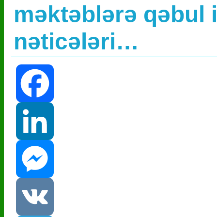
məktəblərə qəbul 
nəticələri…
Facebook
LinkedIn
Messenger