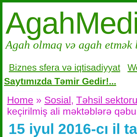
AgahMed
Agah olmaq və agah etmək 
Biznes sfera və i
qtisadiyyat
W
Saytımızda Təmir Gedir!...
Home
»
Sosial
,
Təhsil sektor
keçirilmiş ali məktəblərə qəbu
15 iyul 2016-cı il t