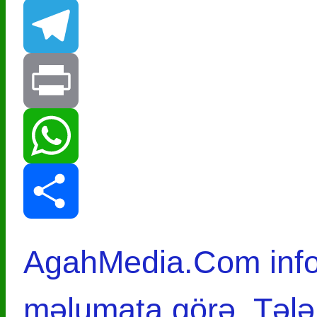
VK
Telegram
Print
WhatsApp
Share
AgahMedia.Com infor
məlumata görə, Tələ