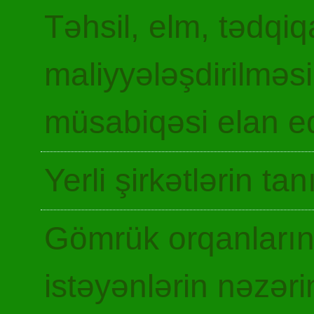
Təhsil, elm, tədqiq
maliyyələşdirilməsi
müsabiqəsi elan ed
Yerli şirkətlərin ta
Gömrük orqanların
istəyənlərin nəzəri