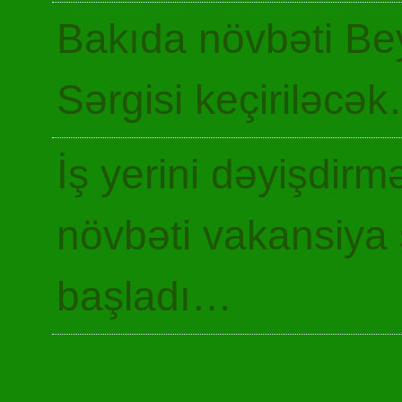
Bakıda növbəti Be
Sərgisi keçiriləcə
İş yerini dəyişdir
növbəti vakansiya 
başladı…