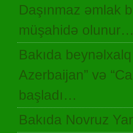
Daşınmaz əmlak ba
müşahidə olunur
Bakıda beynəlxalq 
Azerbaijan” və “Ca
başladı…
Bakıda Novruz Yar