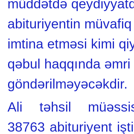
müddətdə qeydiyya
abituriyentin müvafiq
imtina etməsi kimi qi
qəbul haqqında əmri 
göndərilməyəcəkdir.
Ali təhsil müəssis
38763 abituriyent iş