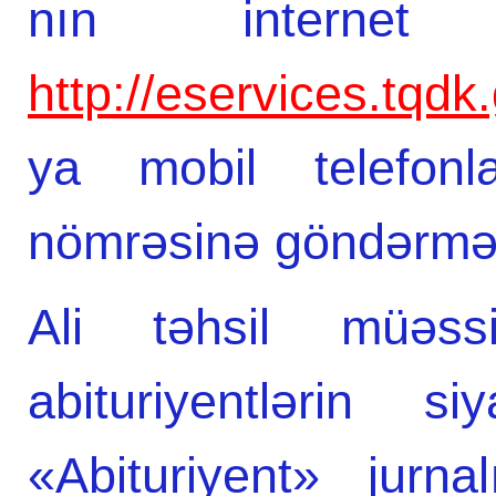
nın internet 
http://eservices.tqd
ya mobil telefonl
nömrəsinə göndərməkl
Ali təhsil müəss
abituriyentlərin s
«Abituriyent» jurn