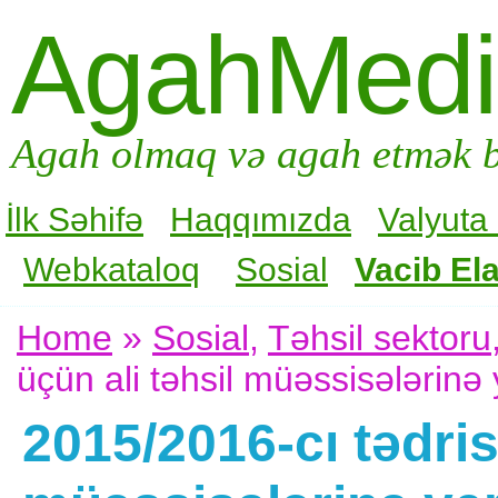
AgahMed
Agah olmaq və agah etmək b
İlk Səhifə
Haqqımızda
Valyuta
Webkataloq
Sosial
Vacib Ela
Home
»
Sosial
,
Təhsil sektoru
üçün ali təhsil müəssisələrinə
2015/2016-cı tədris 