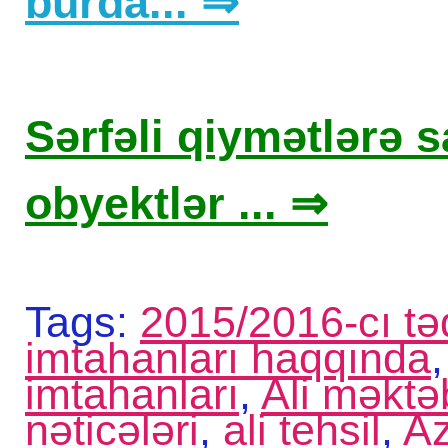
burda... ⇒
Sərfəli qiymətlərə sa
obyektlər ... ⇒
Tags:
2015/2016-cı təd
imtahanları haqqında
imtahanları
,
Ali məktə
nəticələri
,
ali tehsil
,
Az