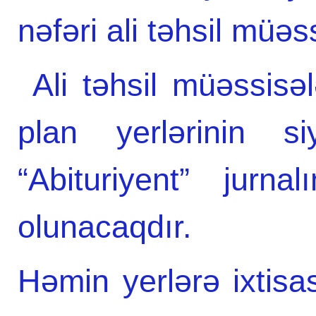
nəfəri ali təhsil müə
Ali təhsil müəssisəl
plan yerlərinin s
“Abituriyent” jurn
olunacaqdır.
Həmin yerlərə ixtis