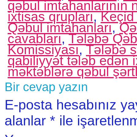
qəbul imtahanlarının n
ixtisas qrupları
,
Keçid 
Qəbul imtahanları
,
Qə
cavabları
,
Tələbə Qəb
Komissiyası
,
Tələbə s
qabiliyyət tələb edən i
məktəblərə qəbul şərtl
Bir cevap yazın
E-posta hesabınız y
alanlar
*
ile işaretlenm