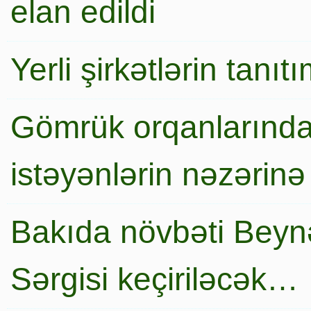
elan edildi
Yerli şirkətlərin tanı
Gömrük orqanlarında
istəyənlərin nəzərinə
Bakıda növbəti Beynə
Sərgisi keçiriləcək…