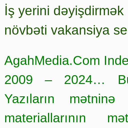
İş yerini dəyişdirmək
növbəti vakansiya s
AgahMedia.Com Inde
2009 – 2024… Büt
Yazıların mətninə 
materiallarının mə