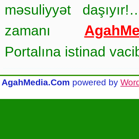
məsuliyyət daşıyır!
AgahMe
zamanı
Portalına istinad vac
AgahMedia.Com
powered by
Wor