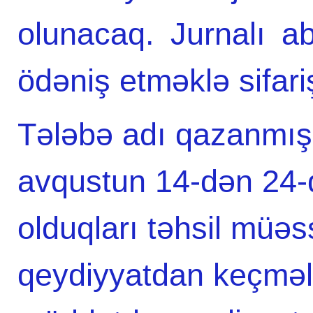
olunacaq. Jurnalı ab
ödəniş etməklə sifa
Tələbə adı qazanmış 
avqustun 14-dən 24-d
olduqları təhsil müə
qeydiyyatdan keçməl