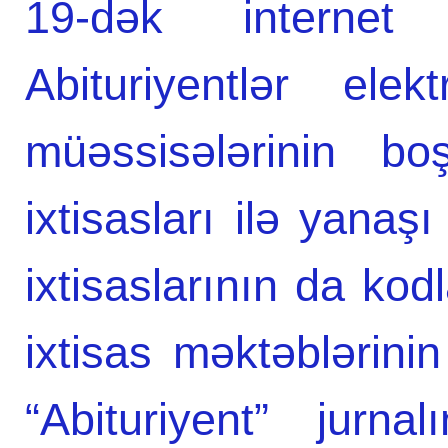
19-dək internet v
Abituriyentlər ele
müəssisələrinin bo
ixtisasları ilə yanaşı
ixtisaslarının da kodl
ixtisas məktəblərinin
“Abituriyent” jurn