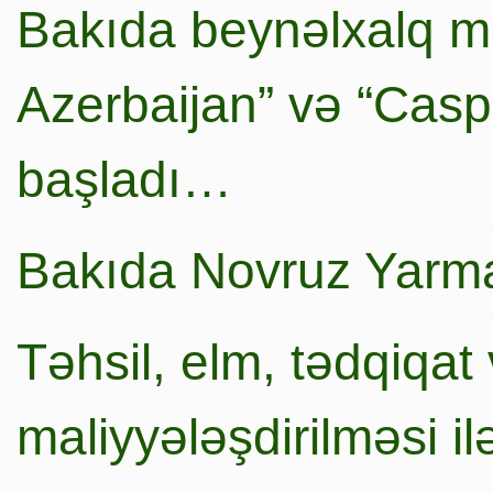
Bakıda beynəlxalq mi
Azerbaijan” və “Caspi
başladı…
Bakıda Novruz Yarma
Təhsil, elm, tədqiqat 
maliyyələşdirilməsi i