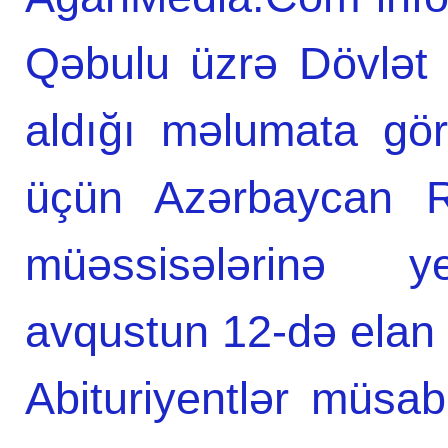
Qəbulu üzrə Dövlət
aldığı məlumata görə
üçün Azərbaycan Re
müəssisələrinə yer
avqustun 12-də elan e
Abituriyentlər müsab