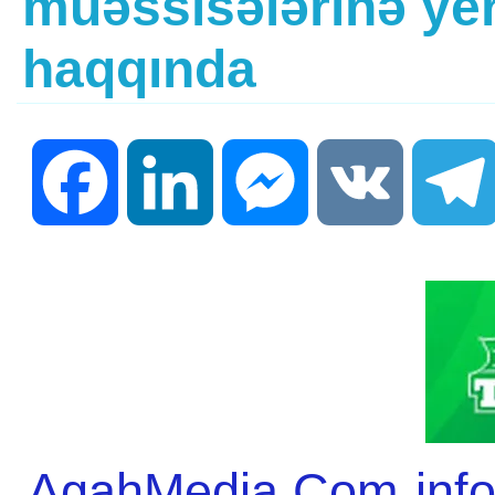
müəssisələrinə yer
haqqında
Facebook
LinkedIn
Messenger
VK
AgahMedia.Com infor