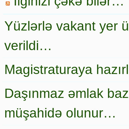
İlginizi çəkə bilər…
Yüzlərlə vakant yer 
verildi…
Magistraturaya hazır
Daşınmaz əmlak baza
müşahidə olunur…