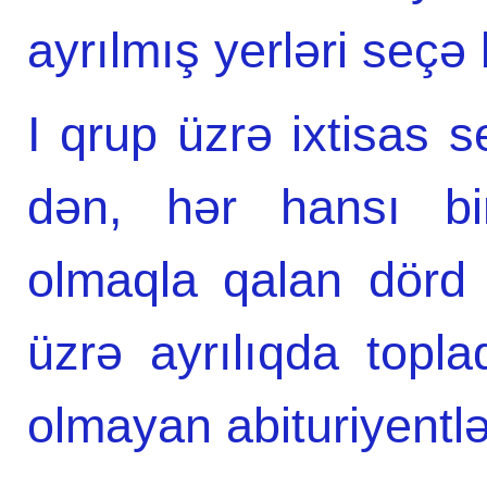
ayrılmış yerləri seçə 
I qrup üzrə ixtisas 
dən, hər hansı bir
olmaqla qalan dörd 
üzrə ayrılıqda topla
olmayan abituriyentlər