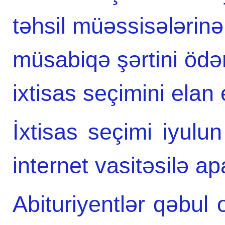
təhsil müəssisələrinə
müsabiqə şərtini ödə
ixtisas seçimini elan 
İxtisas seçimi iyul
internet vasitəsilə ap
Abituriyentlər qəbul o