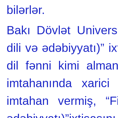
bilərlər.
Bakı Dövlət Universi
dili və ədəbiyyatı)” i
dil fənni kimi alman
imtahanında xarici
imtahan vermiş, “Fi