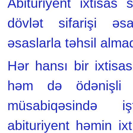
Abituriyent ixtisas
dövlət sifarişi ə
əsaslarla təhsil almaq
Hər hansı bir ixtisas
həm də ödənişli ə
müsabiqəsində i
abituriyent həmin ix