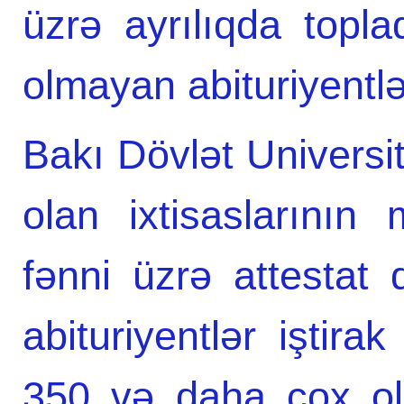
üzrə ayrılıqda topla
olmayan abituriyentlər
Bakı Dövlət Universite
olan ixtisaslarının 
fənni üzrə attestat 
abituriyentlər iştira
350 və daha çox olan