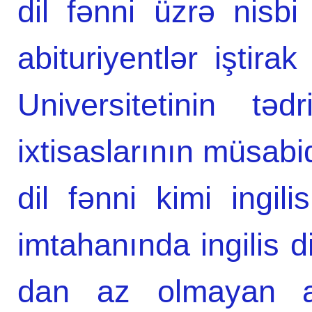
dil fənni üzrə nisb
abituriyentlər iştira
Universitetinin təd
ixtisaslarının müsabi
dil fənni kimi ingili
imtahanında ingilis di
dan az olmayan abi