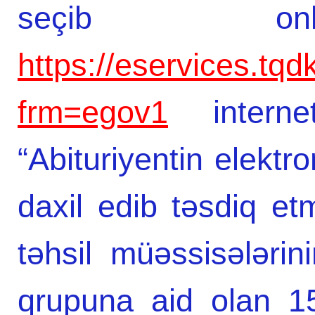
seçib onla
https://eservices.tqd
frm=egov1
interne
“Abituriyentin elektro
daxil edib təsdiq etmə
təhsil müəssisələrin
qrupuna aid olan 1