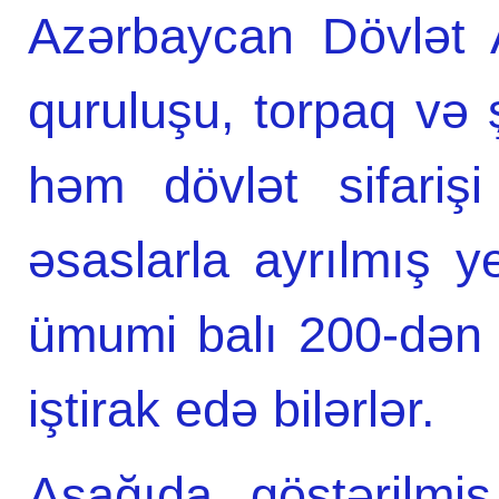
Azərbaycan Dövlət A
quruluşu, torpaq və ş
həm dövlət sifariş
əsaslarla ayrılmış ye
ümumi balı 200-dən 
iştirak edə bilərlər.
Aşağıda göstərilmiş