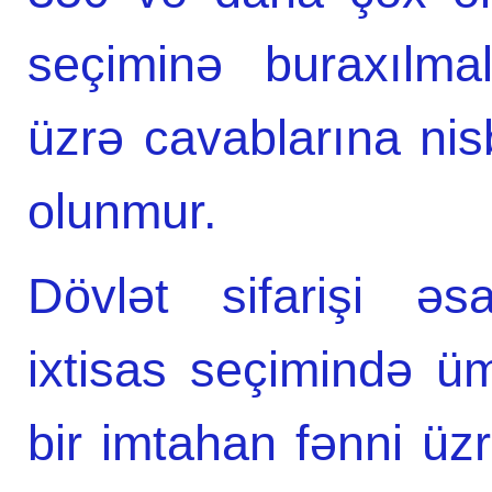
seçiminə buraxılma
üzrə cavablarına nis
olunmur.
Dövlət sifarişi əs
ixtisas seçimində ü
bir imtahan fənni üzr