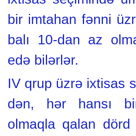
bir imtahan fənni üzr
balı 10-dan az olmay
edə bilərlər.
IV qrup üzrə ixtisas
dən, hər hansı bir
olmaqla qalan dörd 