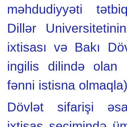
məhdudiyyəti tətb
Dillər Universitetin
ixtisası və Bakı Dövl
ingilis dilində olan 
fənni istisna olmaqla)
Dövlət sifarişi əs
ixtisas seçimində ü