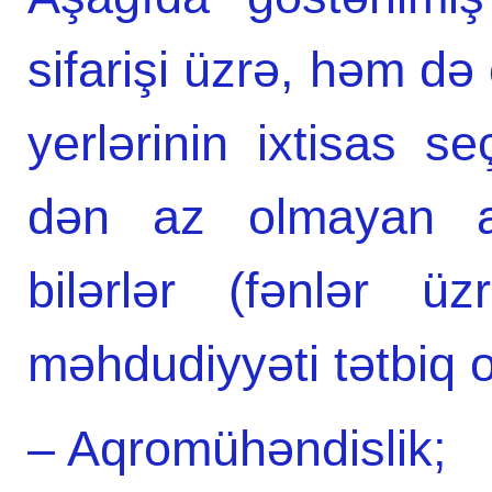
sifarişi üzrə, həm də 
yerlərinin ixtisas 
dən az olmayan abi
bilərlər (fənlər ü
məhdudiyyəti tətbiq 
– Aqromühəndislik;