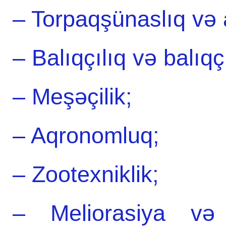
– Torpaqşünaslıq və
– Balıqçılıq və balıqçı
– Meşəçilik;
– Aqronomluq;
– Zootexniklik;
– Meliorasiya və s