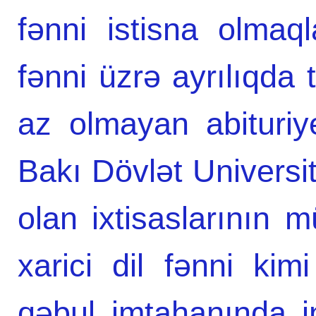
fənni istisna olmaq
fənni üzrə ayrılıqda 
az olmayan abituriyen
Bakı Dövlət Universite
olan ixtisaslarının 
xarici dil fənni kimi
qəbul imtahanında ing