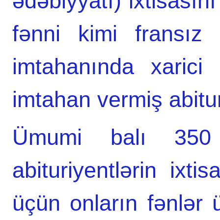
ədəbiyyatı)”ixtisasını
fənni kimi fransız 
imtahanında xarici 
imtahan vermiş abituri
Ümumi balı 35
abituriyentlərin ixti
üçün onların fənlər 