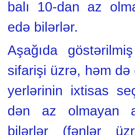
balı 10-dan az olmay
edə bilərlər.
Aşağıda göstərilmiş
sifarişi üzrə, həm də 
yerlərinin ixtisas 
dən az olmayan abi
bilərlər (fənlər ü