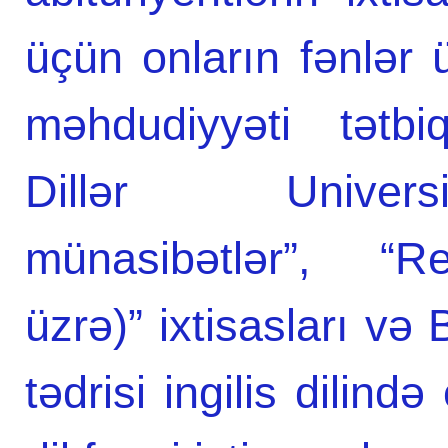
üçün onların fənlər 
məhdudiyyəti tətb
Dillər Universi
münasibətlər”, “Re
üzrə)” ixtisasları və 
tədrisi ingilis dilində