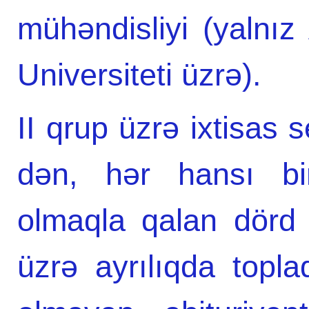
mühəndisliyi (yalnı
Universiteti üzrə).
II qrup üzrə ixtisas
dən, hər hansı bir
olmaqla qalan dörd 
üzrə ayrılıqda topla