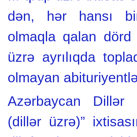
dən, hər hansı bir
olmaqla qalan dörd 
üzrə ayrılıqda topla
olmayan abituriyentlər
Azərbaycan Dillər 
(dillər üzrə)” ixtisa