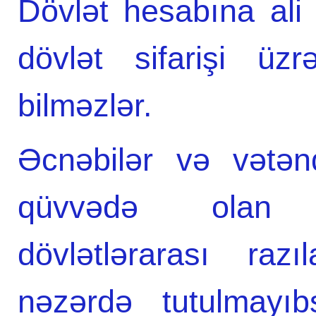
Dövlət hesabına ali t
dövlət sifarişi üz
bilməzlər.
Əcnəbilər və vətən
qüvvədə olan q
dövlətlərarası raz
nəzərdə tutulmayıb