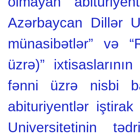
olmayan abituriyent
Azərbaycan Dillər Un
münasibətlər” və “R
üzrə)” ixtisaslarını
fənni üzrə nisbi 
abituriyentlər iştira
Universitetinin təd