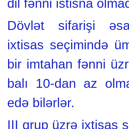
dil fənni istisna olmaq
Dövlət sifarişi əs
ixtisas seçimində ü
bir imtahan fənni üzr
balı 10-dan az olmay
edə bilərlər.
III qrup üzrə ixtisas