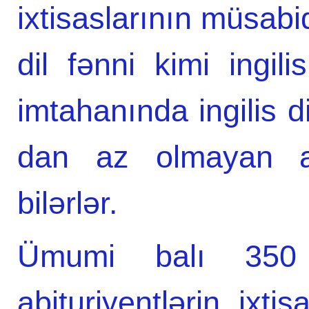
ixtisaslarının müsabi
dil fənni kimi ingili
imtahanında ingilis di
dan az olmayan abi
bilərlər.
Ümumi balı 35
abituriyentlərin ixti