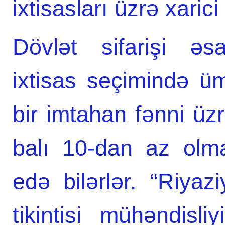
ixtisasları üzrə xarici
Dövlət sifarişi əs
ixtisas seçimində ü
bir imtahan fənni üzr
balı 10-dan az olmay
edə bilərlər. “Riyazi
tikintisi mühəndisliy