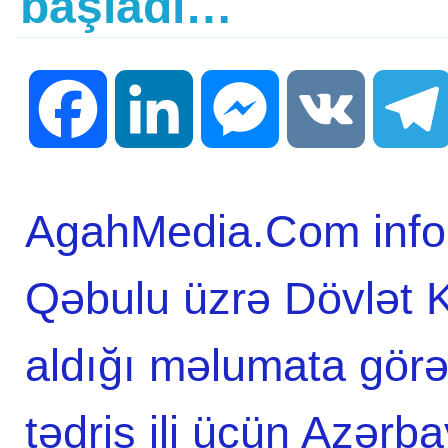
başladı…
Facebook
LinkedIn
Messenger
VK
AgahMedia.Com infor
Qəbulu üzrə Dövlət 
aldığı məlumata gör
tədris ili üçün Azərb