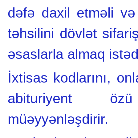
dəfə daxil etməli və
təhsilini dövlət sifar
əsaslarla almaq istəd
İxtisas kodlarını, onl
abituriyent ö
müəyyənləşdirir.