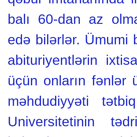
balı 60-dan az olmay
edə bilərlər. Ümumi 
abituriyentlərin ixti
üçün onların fənlər 
məhdudiyyəti tətbi
Universitetinin təd