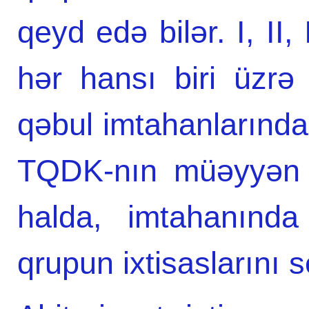
qeyd edə bilər. I, II,
hər hansı biri üzrə
qəbul imtahanlarında 
TQDK-nın müəyyən et
halda, imtahanında 
qrupun ixtisaslarını s