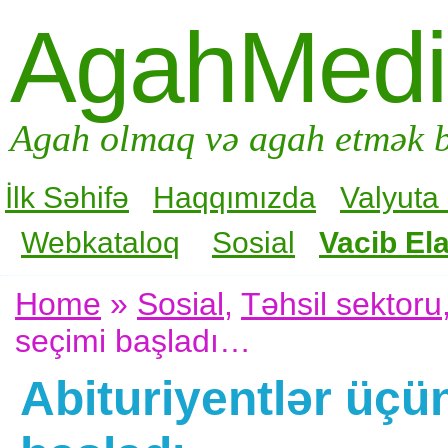
AgahMed
Agah olmaq və agah etmək b
İlk Səhifə
Haqqımızda
Valyuta
Webkataloq
Sosial
Vacib Ela
Home
»
Sosial
,
Təhsil sektoru
seçimi başladı…
Abituriyentlər üçün