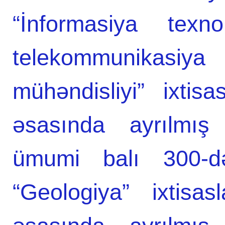
“İnformasiya texnol
telekommunikas
mühəndisliyi” ixtisa
əsasında ayrılmış 
ümumi balı 300-də
“Geologiya” ixtisas