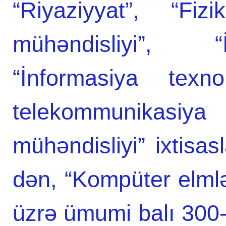
“Riyaziyyat”, “Fizi
mühəndisliyi”, “
“İnformasiya texnol
telekommunikas
mühəndisliyi” ixtisa
dən, “Kompüter elmlər
üzrə ümumi balı 300-d