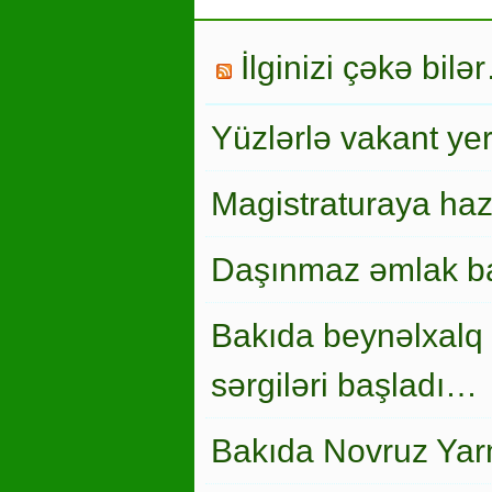
İlginizi çəkə bilə
Yüzlərlə vakant ye
Magistraturaya haz
Daşınmaz əmlak ba
Bakıda beynəlxalq 
sərgiləri başladı…
Bakıda Novruz Yar