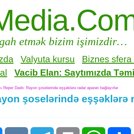
Media.Co
gah etmək bizim işimizdir…
zda
Valyuta kursu
Biznes sfera 
al
Vacib Elan: Saytımızda Təmir
» Reper Dado: Rayon şoselərində eşşəklərə radar aparatı bağlayırlar
yon şoselərində eşşəklərə r