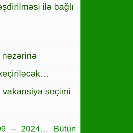
şdirilməsi ilə bağlı
 nəzərinə
keçiriləcək…
i vakansiya seçimi
09 – 2024… Bütün