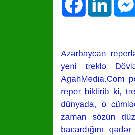
Facebook
LinkedIn
Azərbaycan reperlə
yeni treklə Dövl
AgahMedia.Com por
reper bildirib ki, t
dünyada, o cümləd
zaman sözün düzü
bacardığım qədər 