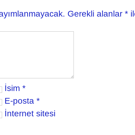
yayımlanmayacak.
Gerekli alanlar
*
i
İsim
*
E-posta
*
İnternet sitesi