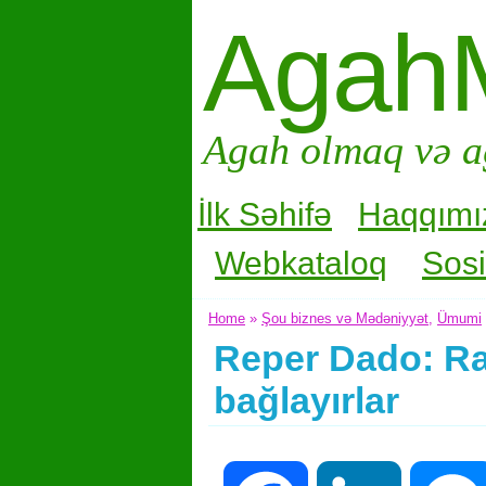
Agah
Agah olmaq və a
İlk Səhifə
Haqqımı
Webkataloq
Sosi
Home
»
Şou biznes və Mədəniyyət
,
Ümumi
Reper Dado: Ra
bağlayırlar