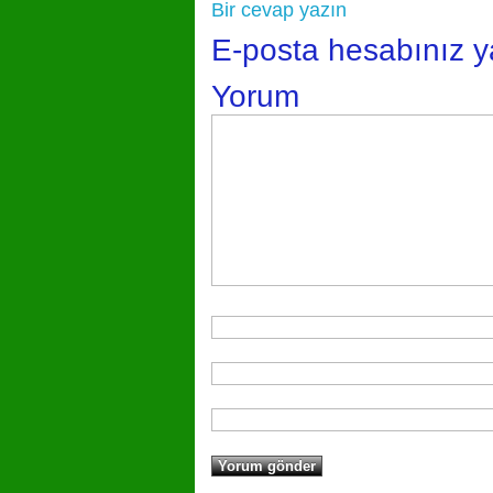
Bir cevap yazın
E-posta hesabınız 
Yorum