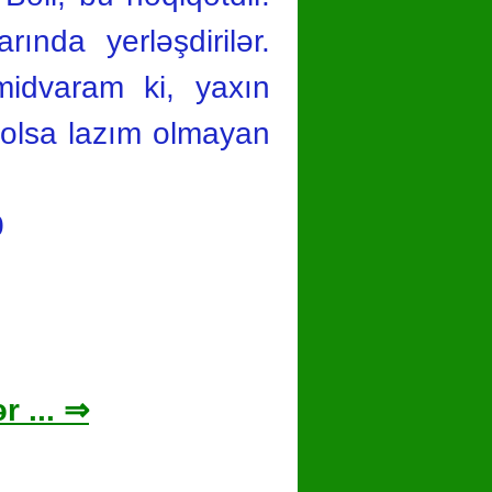
ında yerləşdirilər.
idvaram ki, yaxın
 olsa lazım olmayan
0
r ... ⇒