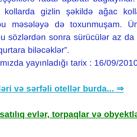
ollarda gizlin şəkildə ağac kollar
bu məsələyə də toxunmuşam. Üm
bu sözlərdən sonra sürücülər az da
urtara biləcəklər”.
ımızda yayınladığı tarix :
16/09/201
əri və sərfəli otellər burda... ⇒
satılıq evlər, torpaqlar və obyektlə