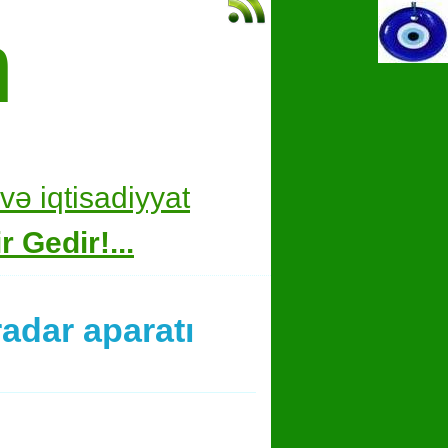
m
və i
qtisadiyyat
 Gedir!...
adar aparatı