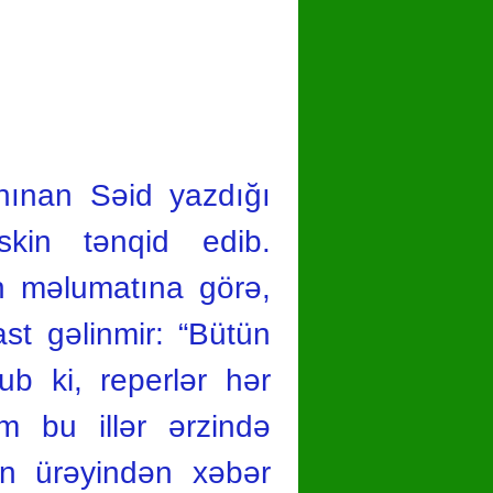
hare
anınan Səid yazdığı
skin tənqid edib.
n məlumatına görə,
rast gəlinmir: “Bütün
b ki, reperlər hər
 bu illər ərzində
in ürəyindən xəbər