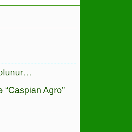
 olunur…
ə “Caspian Agro”