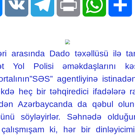
Messenger
VK
Telegram
Print
WhatsApp
S
ri arasında Dado təxəllüsü ilə t
ət Yol Polisi əməkdaşlarını kə
talının”SƏS” agentliyinə istinadə
rekdə heç bir təhqiredici ifadələrə 
ən Azərbaycanda da qəbul olunu
nü söyləyirlər. Səhnədə olduğum
çalışmışam ki, hər bir dinləyicim