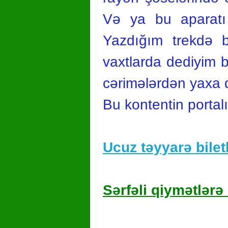
Və ya bu aparatı k
Yazdığım trekdə 
vaxtlarda dediyim 
cərimələrdən yaxa q
Bu kontentin portal
Ucuz təyyarə biletl
Sərfəli qiymətlərə 