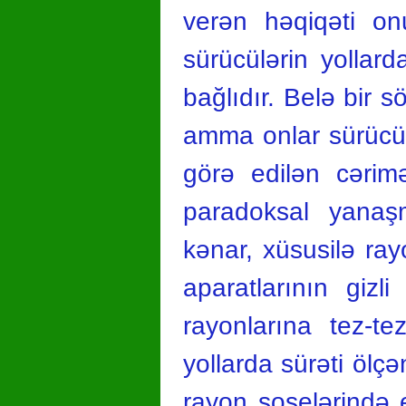
verən həqiqəti on
sürücülərin yollard
bağlıdır. Belə bir 
amma onlar sürücü
görə edilən cərim
paradoksal yanaşm
kənar, xüsusilə ray
aparatlarının giz
rayonlarına tez-te
yollarda sürəti ölçə
rayon şoselərində e