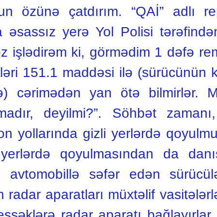
un özünə çatdırım. “QAİ” adlı re
a əsassız yerə Yol Polisi tərəfind
söz işlədirəm ki, görmədim 1 dəfə re
ləri 151.1 maddəsi ilə (sürücünün
ə) cərimədən yan ötə bilmirlər.
adır, deyilmi?”. Söhbət zamanı
on yollarında gizli yerlərdə qoyulm
li yerlərdə qoyulmasından da danı
z avtomobillə səfər edən sürücülər
n radar aparatları müxtəlif vasitələrlə
şşəklərə radar aparatı bağlayırlar. 