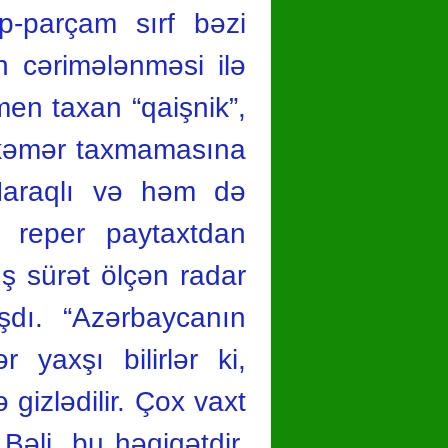
p-parçam sırf bəzi
ən cərimələnməsi ilə
men taxan “qaişnik”,
 kəmər taxmamasına
 Maraqlı və həm də
, reper paytaxtdan
uş sürət ölçən radar
şdı. “Azərbaycanın
 yaxşı bilirlər ki,
 gizlədilir. Çox vaxt
Bəli, bu həqiqətdir.