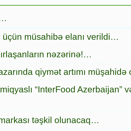
r…
r üçün müsahibə elanı verildi…
ırlaşanların nəzərinə!…
zarında qiymət artımı müşahidə
miqyaslı “InterFood Azerbaijan” v
markası təşkil olunacaq…