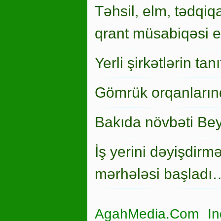
Təhsil, elm, tədqiqa
qrant müsabiqəsi el
Yerli şirkətlərin ta
Gömrük orqanlarınd
Bakıda növbəti Bey
İş yerini dəyişdirm
mərhələsi başladı
AgahMedia.Com In