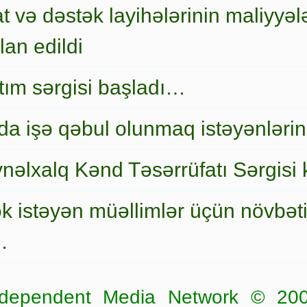
t və dəstək layihələrinin maliyyələ
an edildi
nıtım sərgisi başladı…
a işə qəbul olunmaq istəyənlərin
nəlxalq Kənd Təsərrüfatı Sərgisi 
ək istəyən müəllimlər üçün növbət
…
dependent Media Network © 20