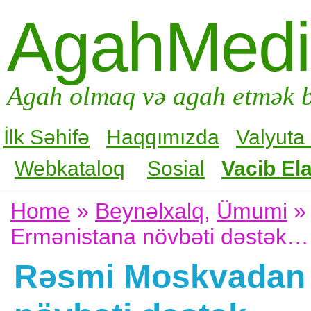
AgahMed
Agah olmaq və agah etmək b
İlk Səhifə
Haqqımızda
Valyuta
Webkataloq
Sosial
Vacib Ela
Home
»
Beynəlxalq
,
Ümumi
» 
Ermənistana növbəti dəstək…
Rəsmi Moskvadan 