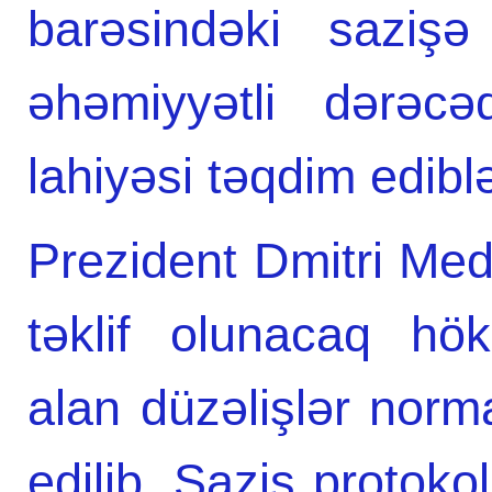
barəsindəki saziş
əhəmiyyətli dərəcə
lahiyəsi təqdim ediblə
Prezident Dmitri M
təklif olunacaq hö
alan düzəlişlər norma
edilib. Saziş protok