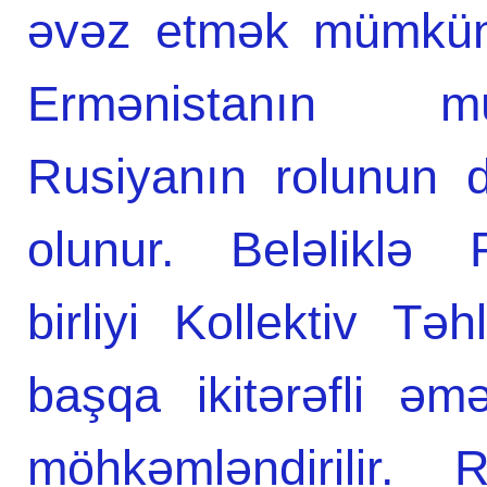
əvəz etmək mümkün 
Ermənistanın mü
Rusiyanın rоlunun 
оlunur. Beləliklə 
birliyi Kоllektiv Tə
başqa ikitərəfli əm
möhkəmləndirilir. 