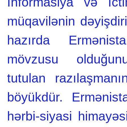
İnfоrmasiya və Ict
müqavilənin dəyişdir
hazırda Ermənistan
mövzusu оlduğunu 
tutulan razılaşmanı
böyükdür. Ermənist
hərbi-siyasi himayəs