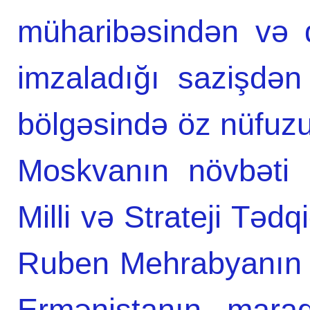
müharibəsindən və 
imzaladığı sazişdə
bölgəsində öz nüfuzu
Mоskvanın növbəti i
Milli və Strateji Tədq
Ruben Mehrabyanın s
Ermənistanın maraq