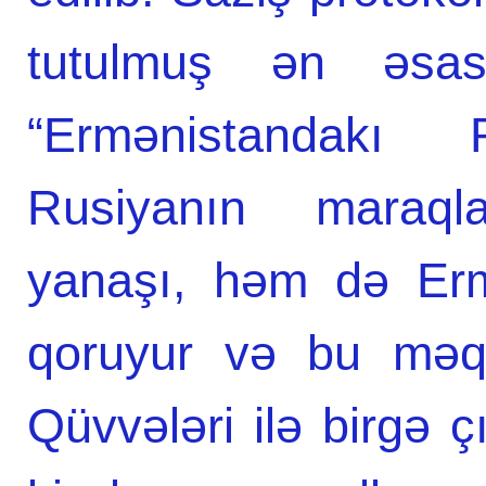
tutulmuş ən əsas 
“Ermənistandakı
Rusiyanın maraql
yanaşı, həm də Ermə
qoruyur və bu məqs
Qüvvələri ilə birgə ç