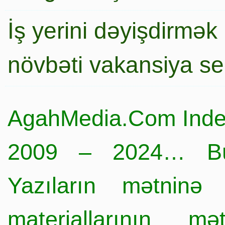
İş yerini dəyişdirmək
növbəti vakansiya s
AgahMedia.Com Inde
2009 – 2024… Büt
Yazıların mətninə 
materiallarının mə