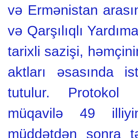
və Ermənistan arası
və Qarşılıqlı Yardıma
tarixli sazişi, həmçin
aktları əsasında i
tutulur. Protokol l
müqavilə 49 illiy
müddətdən sonra tə