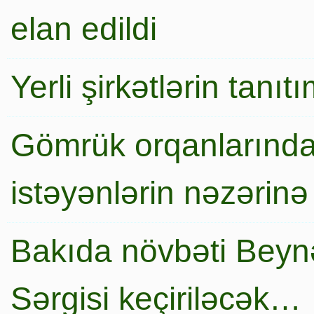
elan edildi
Yerli şirkətlərin tanı
Gömrük orqanlarında
istəyənlərin nəzərinə
Bakıda növbəti Beynə
Sərgisi keçiriləcək…