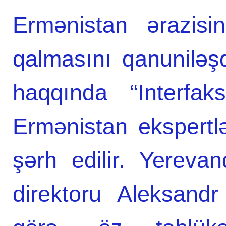
Ermənistan ərazis
qalmasını qanuniləş
haqqında “Interfak
Ermənistan ekspertlə
şərh edilir. Yereva
direktоru Aleksandr