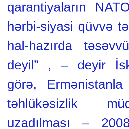
qarantiyaların NAT
hərbi-siyasi qüvvə tə
hal-hazırda təsəv
deyil” , – deyir İ
görə, Ermənistanla
təhlükəsizlik müq
uzadılması – 2008-