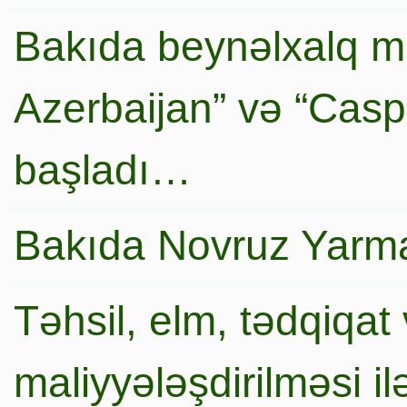
Bakıda beynəlxalq mi
Azerbaijan” və “Caspi
başladı…
Bakıda Novruz Yarma
Təhsil, elm, tədqiqat 
maliyyələşdirilməsi i