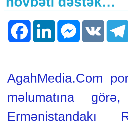
növbəti dəstək…
Facebook
LinkedIn
Messenger
VK
AgahMedia.Com port
məlumatına görə
Ermənistandakı 