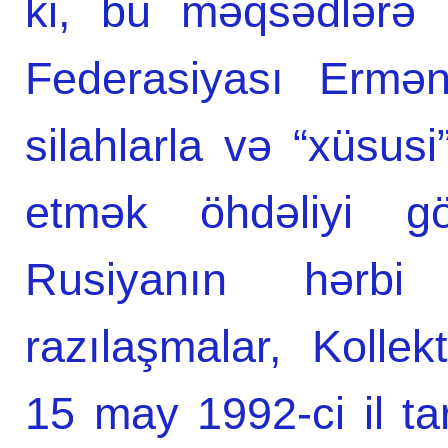
ki, bu məqsədlərə 
Federasiyası Ermən
silahlarla və “xüsusi
etmək öhdəliyi g
Rusiyanın hərbi 
razılaşmalar, Kollek
15 may 1992-ci il tar