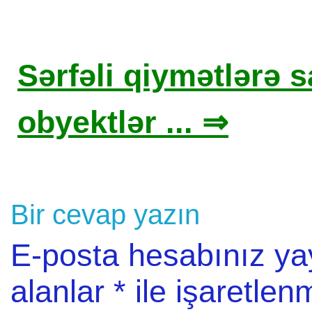
Sərfəli qiymətlərə sa
obyektlər ... ⇒
Bir cevap yazın
E-posta hesabınız y
alanlar
*
ile işaretlenm