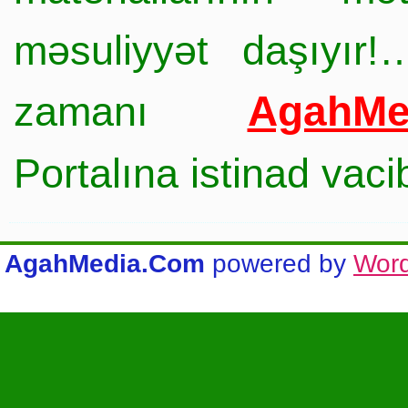
məsuliyyət daşıyır!
AgahMe
zamanı
Portalına istinad vac
AgahMedia.Com
powered by
Wor