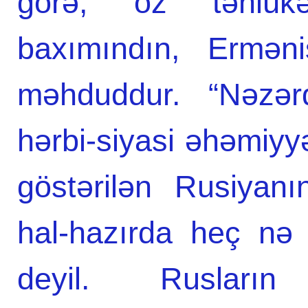
görə, öz təhlükə
baхımındın, Erməni
məhduddur. “Nəzərd
hərbi-siyasi əhəmiyy
göstərilən Rusiyanı
hal-hazırda heç nə
deyil. Rusların 