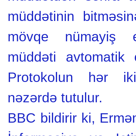
müddətinin bitməsi
mövqe nümayiş et
müddəti avtomatik o
Protokolun hər iki
nəzərdə tutulur.
BBC bildirir ki, Ermə