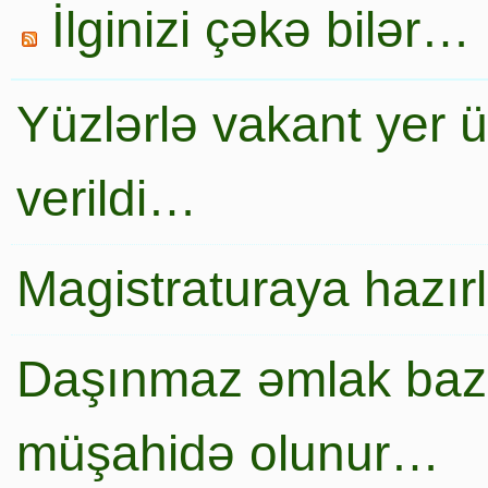
İlginizi çəkə bilər…
Yüzlərlə vakant yer 
verildi…
Magistraturaya hazır
Daşınmaz əmlak baza
müşahidə olunur…