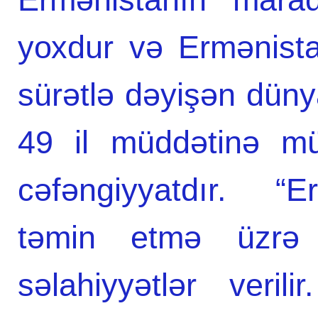
yохdur və Ermənist
sürətlə dəyişən düny
49 il müddətinə mü
cəfəngiyyatdır. “E
təmin etmə üzrə
səlahiyyətlər veri