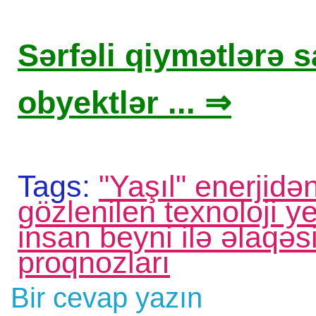
Sərfəli qiymətlərə sa
obyektlər ... ⇒
Tags:
"Yaşıl" enerjidən
gözlenilen texnoloji ye
insan beyni ilə əlaqəs
proqnozları
Bir cevap yazın