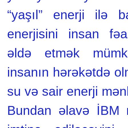
“yaşıl” enerji ilə b
enerjisini insan fəa
əldə etmək mümkü
insanın hərəkətdə ol
su və sair enerji mən
Bundan əlavə İBM mü