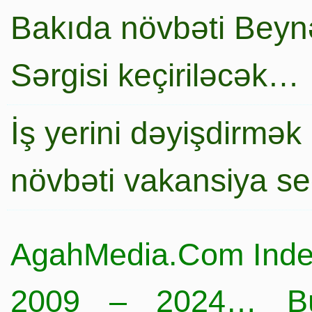
Bakıda növbəti Beynə
Sərgisi keçiriləcək…
İş yerini dəyişdirmək
növbəti vakansiya s
AgahMedia.Com Inde
2009 – 2024… Büt