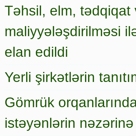
Təhsil, elm, tədqiqat 
maliyyələşdirilməsi i
elan edildi
Yerli şirkətlərin tanı
Gömrük orqanlarında
istəyənlərin nəzərinə