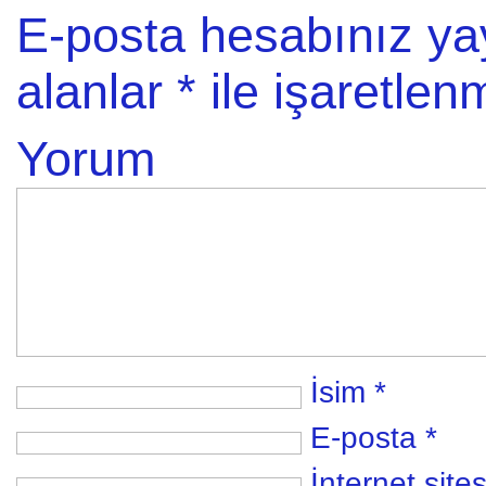
E-posta hesabınız y
alanlar
*
ile işaretlenm
Yorum
İsim
*
E-posta
*
İnternet sites