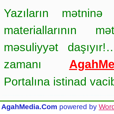
Yazıların mətninə 
materiallarının mə
məsuliyyət daşıyır!
AgahMe
zamanı
Portalına istinad vac
AgahMedia.Com
powered by
Wor