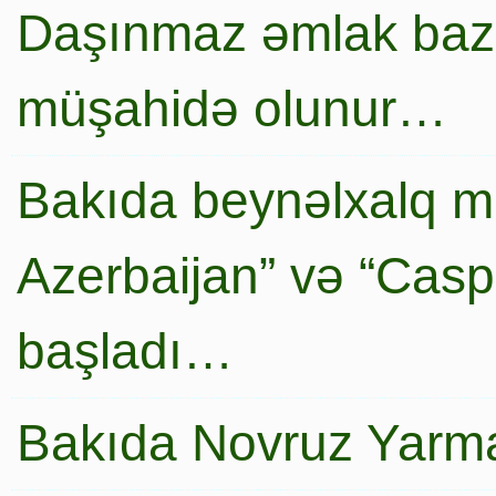
Daşınmaz əmlak baza
müşahidə olunur…
Bakıda beynəlxalq mi
Azerbaijan” və “Caspi
başladı…
Bakıda Novruz Yarma