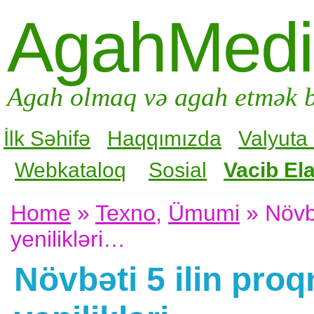
AgahMed
Agah olmaq və agah etmək b
İlk Səhifə
Haqqımızda
Valyuta
Webkataloq
Sosial
Vacib Ela
Home
»
Texno
,
Ümumi
» Növbə
yenilikləri…
Növbəti 5 ilin proq