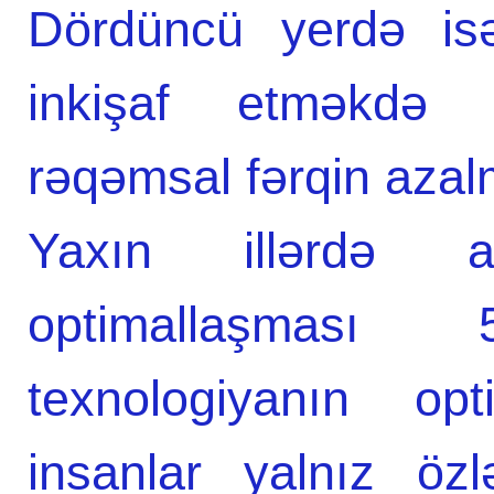
Dördüncü yerdə isə
inkişaf etməkdə 
rəqəmsal fərqin azal
Yaxın illərdə ana
optimallaşması 
texnologiyanın opt
insanlar yalnız öz