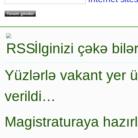
İlginizi çəkə bil
Yüzlərlə vakant yer 
verildi…
Magistraturaya hazır