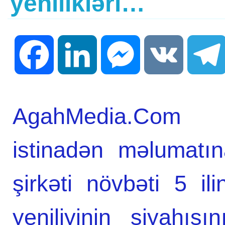
yenilikləri…
Facebook
LinkedIn
Messenger
VK
AgahMedia.Com p
istinadən məlumatı
şirkəti növbəti 5 i
yeniliyinin siyahıs