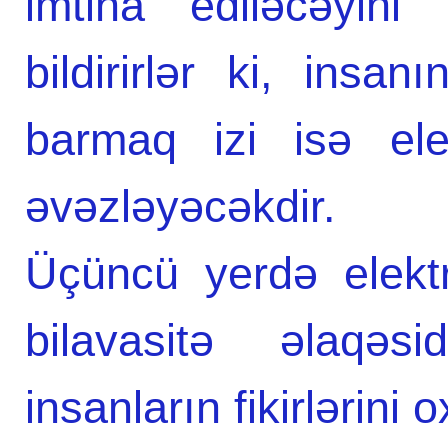
imtina ediləcəyini 
bildirirlər ki, insa
barmaq izi isə ele
əvəzləyəcəkdir.
Üçüncü yerdə elektr
bilavasitə əlaqəsi
insanların fikirlərini 