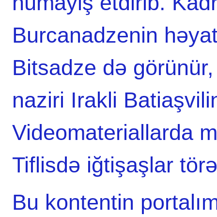
nümayiş etdirib. Kad
Burcanadzenin həyat 
Bitsadze də görünür,
naziri Irakli Batiaşvili
Videomateriallarda m
Tiflisdə iğtişaşlar tör
Bu kontentin portalım