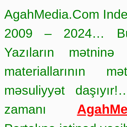
AgahMedia.Com Inde
2009 – 2024… Büt
Yazıların mətninə 
materiallarının mə
məsuliyyət daşıyır!
AgahMe
zamanı