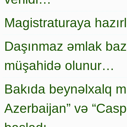
Magistraturaya hazır
Daşınmaz əmlak baza
müşahidə olunur…
Bakıda beynəlxalq mi
Azerbaijan” və “Caspi