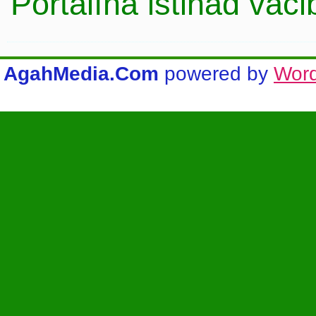
Portalına istinad vac
AgahMedia.Com
powered by
Wor