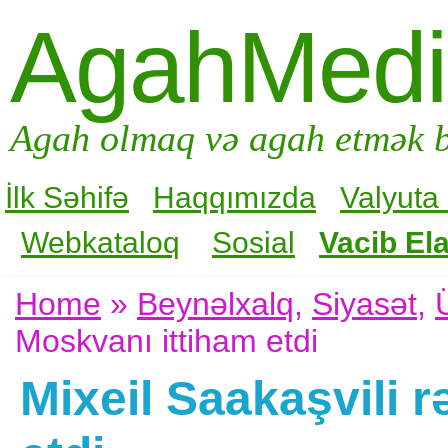
AgahMed
Agah olmaq və agah etmək b
İlk Səhifə
Haqqımızda
Valyuta
Webkataloq
Sosial
Vacib Ela
Home
»
Beynəlxalq
,
Siyasət
,
Moskvanı ittiham etdi
Mixeil Saakaşvili 