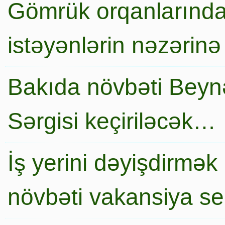
Gömrük orqanlarında
istəyənlərin nəzərinə
Bakıda növbəti Beynə
Sərgisi keçiriləcək…
İş yerini dəyişdirmək
növbəti vakansiya s