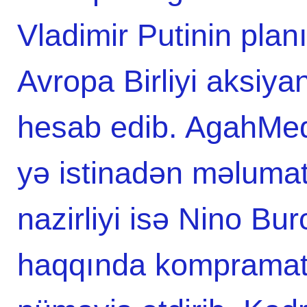
Vladimir Putinin plan
Avropa Birliyi aksiya
hesab edib. AgahMedi
yə istinadən məlumatı
nazirliyi isə Nino Bu
haqqında kompramatla