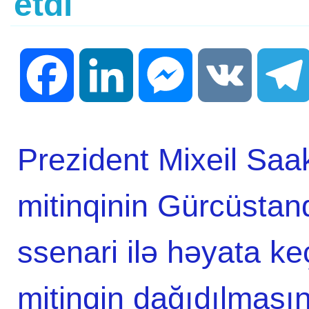
etdi
Facebook
LinkedIn
Messenger
VK
Prezident Mixeil Saak
mitinqinin Gürcüstan
ssenari ilə həyata keç
mitinqin dağıdılması