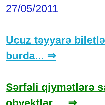
27/05/2011
Ucuz təyyarə biletlər
burda... ⇒
Sərfəli qiymətlərə sa
obyektlər ... ⇒