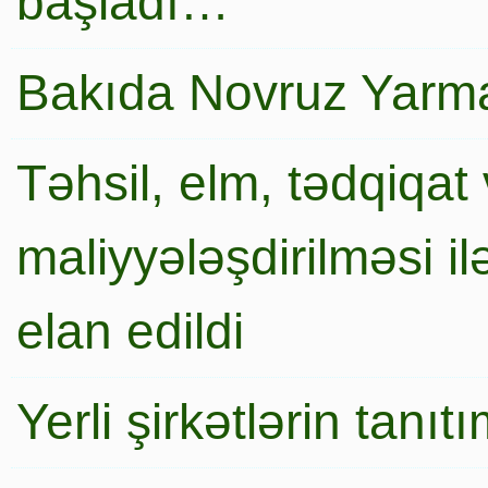
başladı…
Bakıda Novruz Yarma
Təhsil, elm, tədqiqat 
maliyyələşdirilməsi i
elan edildi
Yerli şirkətlərin tanı