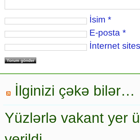
İsim
*
E-posta
*
İnternet sites
İlginizi çəkə bilər…
Yüzlərlə vakant yer 
verildi…