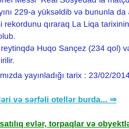
yını 229-a yüksəldib və bununla da 
 rekordunu qıraraq La Liqa tarixini
olub.
u reytinqdə Huqo Sançez (234 qol) 
ilir.
ımızda yayınladığı tarix :
23/02/201
əri və sərfəli otellər burda... ⇒
satılıq evlər, torpaqlar və obyektlə