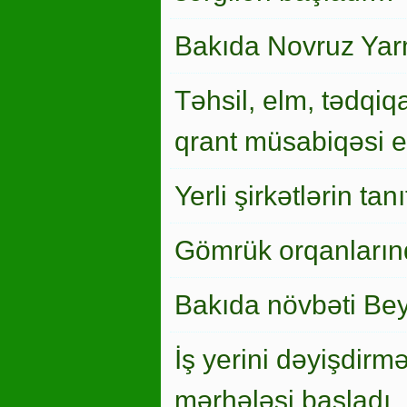
Bakıda Novruz Yar
Təhsil, elm, tədqiqa
qrant müsabiqəsi el
Yerli şirkətlərin ta
Gömrük orqanlarınd
Bakıda növbəti Bey
İş yerini dəyişdirm
mərhələsi başladı