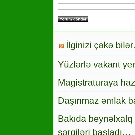
İlginizi çəkə bilə
Yüzlərlə vakant ye
Magistraturaya haz
Daşınmaz əmlak ba
Bakıda beynəlxalq 
sərgiləri başladı…