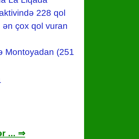
aktivində 228 qol
n ən çox qol vuran
və Montoyadan (251
4
r ... ⇒