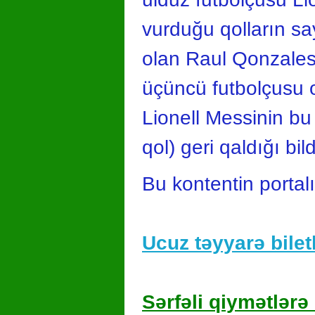
vurduğu qolların sa
olan Raul Qonzalesi
üçüncü futbolçusu 
Lionell Messinin b
qol) geri qaldığı bildir
Bu kontentin portal
Ucuz təyyarə biletl
Sərfəli qiymətlərə 