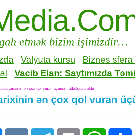
Media.Co
gah etmək bizim işimizdir…
zda
Valyuta kursu
Biznes sfera 
al
Vacib Elan: Saytımızda Təmir
iqa tarixinin ən çox qol vuran üçüncü futbolçusu oldu
arixinin ən çox qol vuran ü