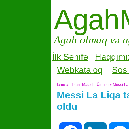
Agah
Agah olmaq və a
İlk Səhifə
Haqqımı
Webkataloq
Sosi
Home
»
İdman
,
Maraqlı
,
Ümumi
» Messi La L
Messi La Liqa t
oldu