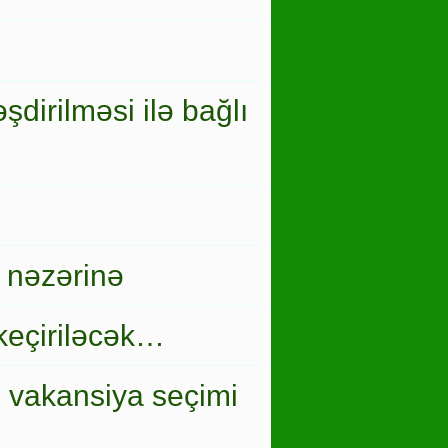
şdirilməsi ilə bağlı
 nəzərinə
keçiriləcək…
i vakansiya seçimi