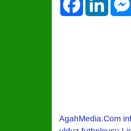
Facebook
LinkedIn
AgahMedia.Com info
ulduz futbolçusu L