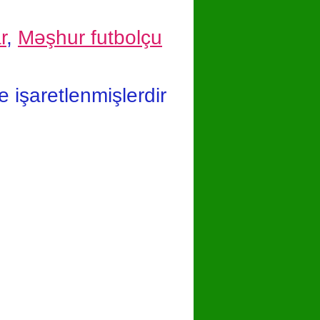
r
,
Məşhur futbolçu
le işaretlenmişlerdir