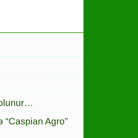
 olunur…
ə “Caspian Agro”