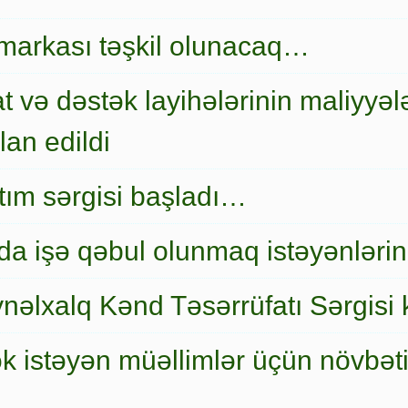
markası təşkil olunacaq…
t və dəstək layihələrinin maliyyələ
an edildi
nıtım sərgisi başladı…
a işə qəbul olunmaq istəyənlərin
nəlxalq Kənd Təsərrüfatı Sərgisi 
ək istəyən müəllimlər üçün növbət
…