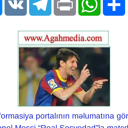
Messenger
VK
Telegram
Print
WhatsApp
S
rmasiya portalının məlumatına gör
ionel Messi “Real Sosyedad”la matç