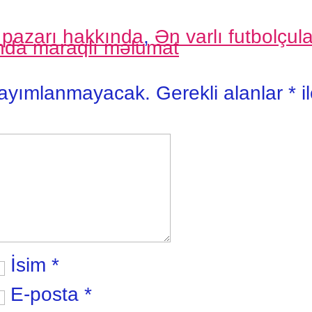
 pazarı hakkında
,
Ən varlı futbolçula
nda maraqlı məlumat
yayımlanmayacak.
Gerekli alanlar
*
i
İsim
*
E-posta
*