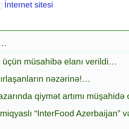
İnternet sitesi
r…
r üçün müsahibə elanı verildi…
ırlaşanların nəzərinə!…
zarında qiymət artımı müşahidə
miqyaslı “InterFood Azerbaijan” v