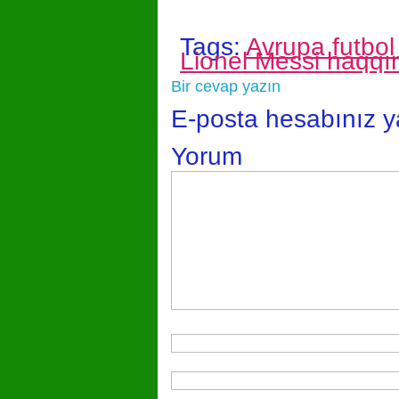
Tags:
Avrupa futbol
Lionel Messi haqqı
Bir cevap yazın
E-posta hesabınız 
Yorum