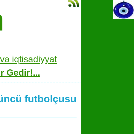
m
və i
qtisadiyyat
 Gedir!...
çüncü futbolçusu