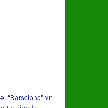
hare
ə, “Barselona”nın
da La Liqada