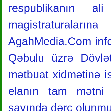
respublikanın ali
magistraturaların
AgahMedia.Com info
Qəbulu üzrə Dövlə
mətbuat xidmətinə i
elanın tam mətni “
sayında dərc olunmu