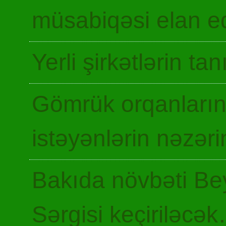
müsabiqəsi elan ed
Yerli şirkətlərin ta
Gömrük orqanların
istəyənlərin nəzəri
Bakıda növbəti Be
Sərgisi keçiriləcə