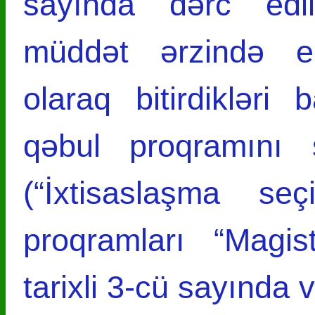
sayında dərc edil
müddət ərzində ele
olaraq bitirdikləri
qəbul proqramını s
(“İxtisas­laş­ma s
proqramları “Magis
tarixli 3-cü sayında v