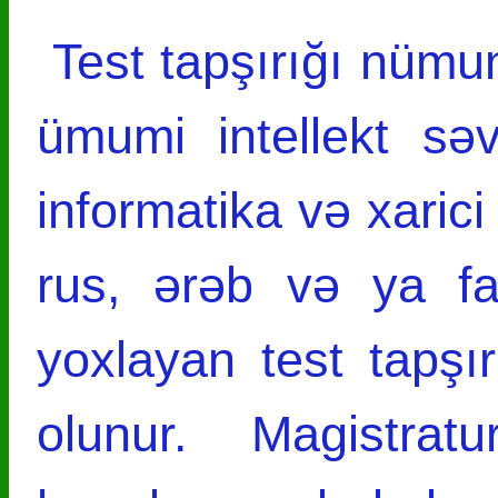
­ Test tapşırığı nümu
ümumi intellekt səv
informatika və xarici 
rus, ərəb və ya far
yoxlayan test tapşı
olunur. Magistrat