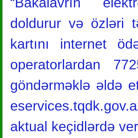
“Bakalavrın elekt
doldurur və özləri 
kartını internet 
operatorlardan 7
göndərməklə əldə et
eservices.tqdk.gov.
aktual keçid­lərdə ver