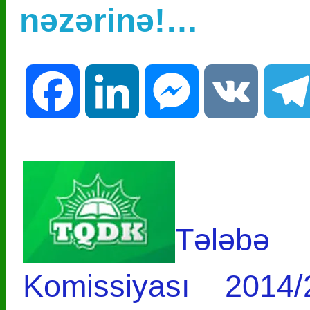
nəzərinə!…
Facebook
LinkedIn
Messenger
VK
Tələbə
Komissiyası 2014/