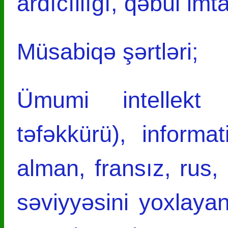
ardıcıllığı, qəbul i
Müsabiqə şərtləri;
Ümumi intellekt 
təfəkkürü), informati
alman, fransız, rus, 
səviyyəsini yoxlayan