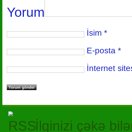
Yorum
İsim
*
E-posta
*
İnternet site
İlginizi çəkə bil