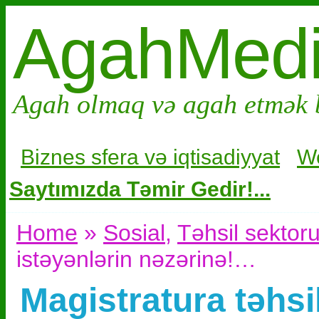
AgahMed
Agah olmaq və agah etmək 
Biznes sfera və i
qtisadiyyat
W
Saytımızda Təmir Gedir!...
Home
»
Sosial
,
Təhsil sektor
istəyənlərin nəzərinə!…
Magistratura təhsi