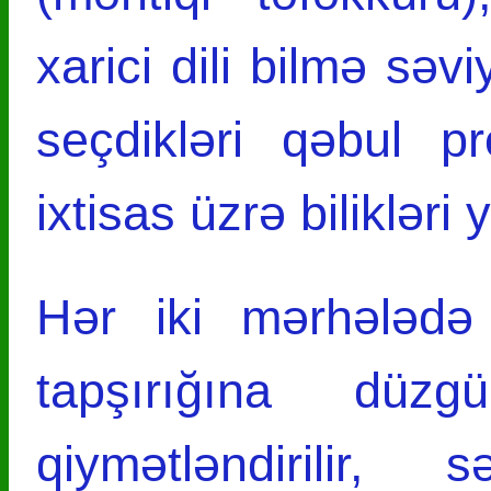
xarici dili bilmə səv
seçdikləri qəbul p
ixtisas üzrə bilikləri y
Hər iki mərhələdə 
tapşırığına düz
qiymətləndirilir