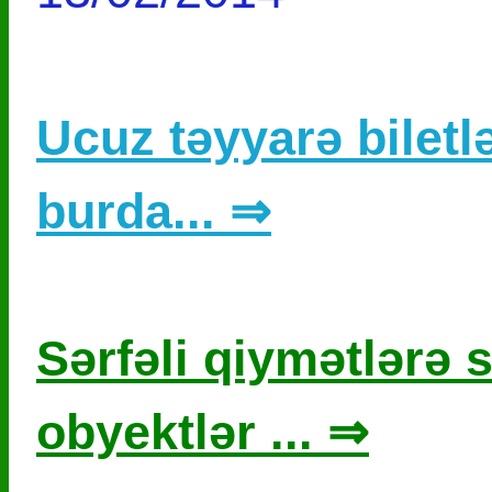
Ucuz təyyarə biletlə
burda... ⇒
Sərfəli qiymətlərə s
obyektlər ... ⇒