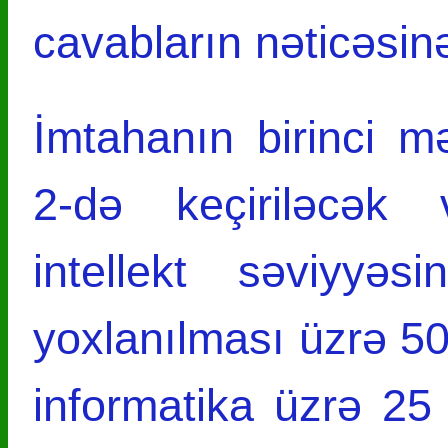
cavabların nəticəsinə
İmtahanın birinci m
2-də keçiriləcək
intellekt səviy­yəs
yoxlanılması üzrə 50 
informatika üzrə 25 