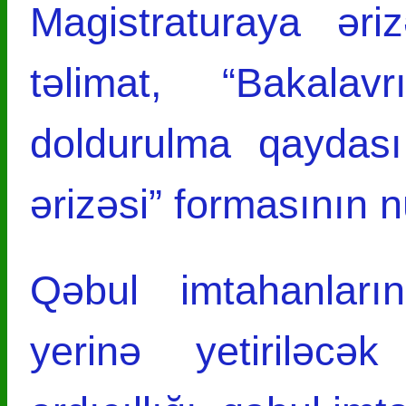
Magistraturaya ər
təlimat, “Bakalavr
doldurulma qaydası
ərizəsi” formasının 
Qəbul imtahanları
yerinə yetiriləcək