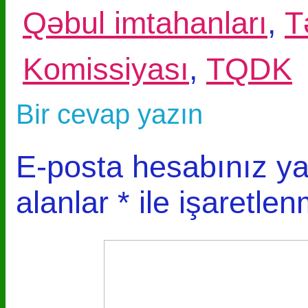
Qəbul imtahanları
,
T
Komissiyası
,
TQDK
Bir cevap yazın
E-posta hesabınız y
alanlar
*
ile işaretlen