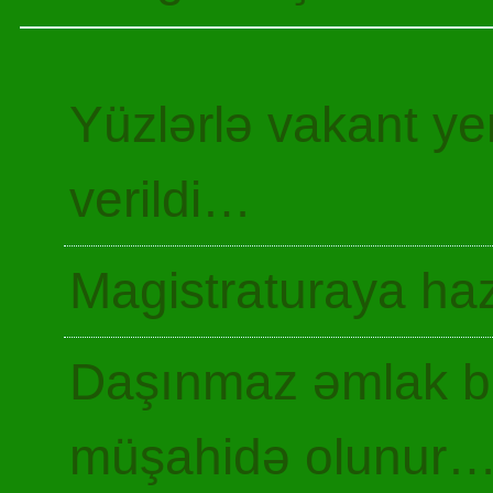
Yüzlərlə vakant y
verildi…
Magistraturaya haz
Daşınmaz əmlak ba
müşahidə olunur