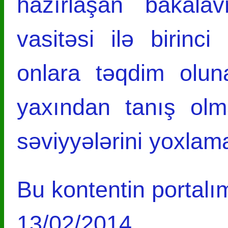
hazırlaşan bakalav
vasitəsi ilə birin
onlara təqdim olun
yaxından tanış olm
səviyyələrini yoxla
Bu kontentin portalım
13/02/2014