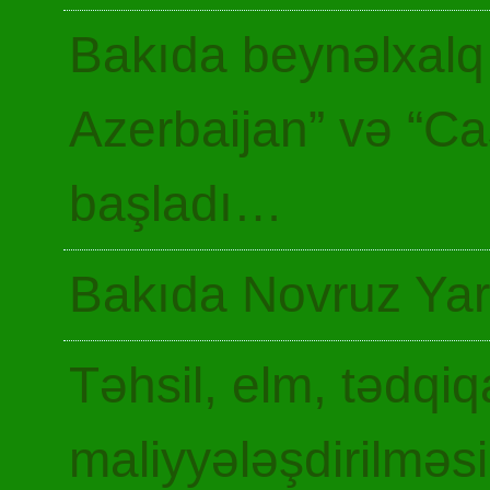
Bakıda beynəlxalq 
Azerbaijan” və “Ca
başladı…
Bakıda Novruz Yar
Təhsil, elm, tədqiq
maliyyələşdirilməsi