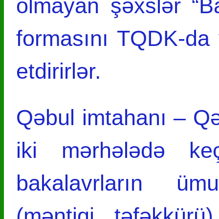
olmayan şəxslər “Ba
formasını TQDK-da 
etdirirlər.
Qəbul imtahanı – Qəb
iki mərhələdə keçi
bakalavrların ümu
(məntiqi təfəkkürü