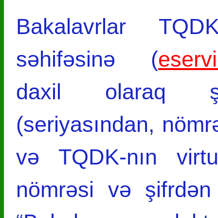
Bakalavrlar TQDK-
səhifəsi­nə (
eserv
daxil olaraq şə
(seriyasından, nöm
və TQDK-nın virtu
nömrəsi və şifrdən