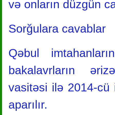
və onların düzgün ca
Sorğulara cavablar
Qəbul imtahanları
bakalavrların əriz
vasitəsi ilə 2014-cü 
aparılır.