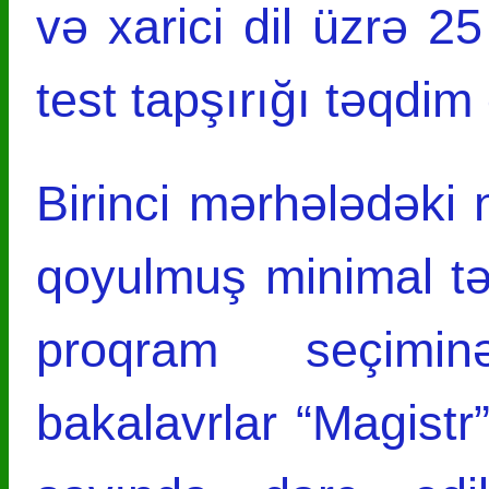
və xarici dil üzrə 25
test tapşırığı təqdim
Birinci mərhələdəki 
qoyulmuş minimal tə
proqram seçimin
bakalavrlar “Magistr”