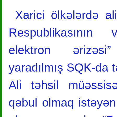
Xarici ölkələrdə al
Respublikasının v
elektron ərizəs
yaradılmış SQK-da təs
Ali təhsil müəssisə
qəbul olmaq istəyən