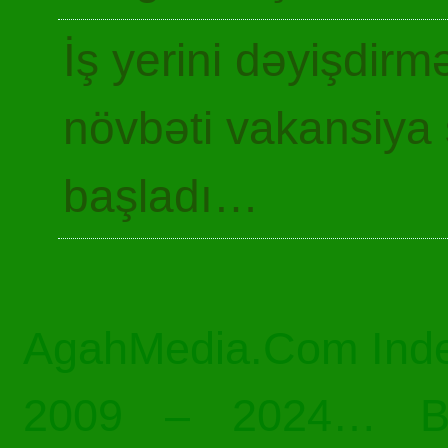
İş yerini dəyişdir
növbəti vakansiya 
başladı…
AgahMedia.Com Inde
2009 – 2024… Bü