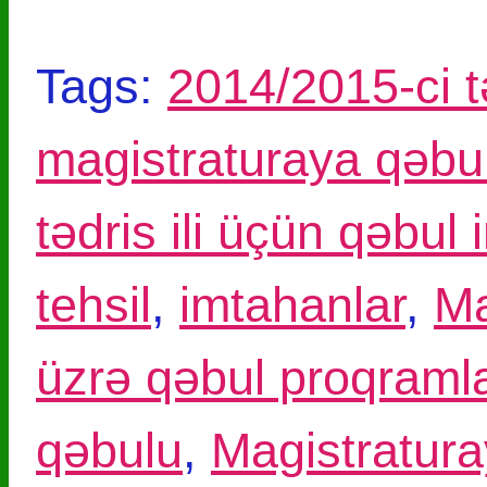
Tags:
2014/2015-ci tə
magistraturaya qəbul
tədris ili üçün qəbul
tehsil
,
imtahanlar
,
Ma
üzrə qəbul proqramla
qəbulu
,
Magistratura