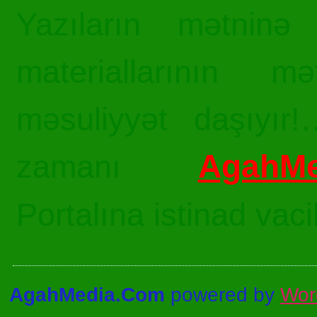
Yazıların mətninə 
materiallarının mə
məsuliyyət daşıyır!
AgahMe
zamanı
Portalına istinad vac
AgahMedia.Com
powered by
Wor