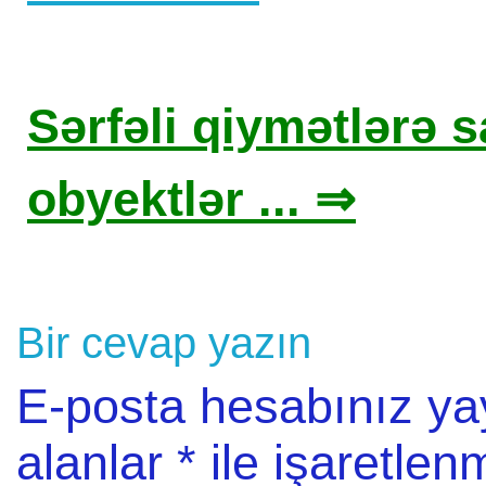
Sərfəli qiymətlərə sa
obyektlər ... ⇒
Bir cevap yazın
E-posta hesabınız y
alanlar
*
ile işaretlenm