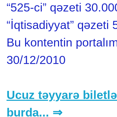
“525-ci” qəzeti 30.0
“İqtisadiyyat” qəzeti
Bu kontentin portalım
30/12/2010
Ucuz təyyarə biletlər
burda... ⇒