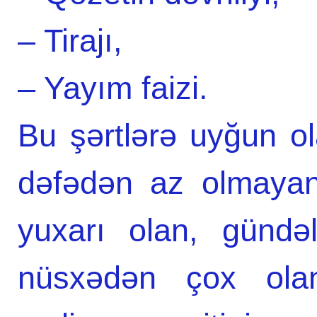
– Tirajı,
– Yayım faizi.
Bu şərtlərə uyğun ol
dəfədən az olmayan
yuxarı olan, gündə
nüsxədən çox ola