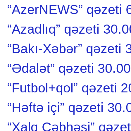
“AzerNEWS” qəzeti 
“Azadlıq” qəzeti 30.
“Bakı-Xəbər” qəzeti
“Ədalət” qəzeti 30.0
“Futbol+qol” qəzeti 
“Həftə içi” qəzeti 30
“Xalq Cəbhəsi” qəze