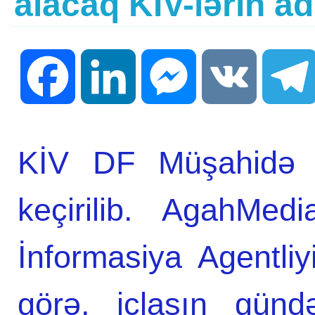
alacaq KİV-lərin ad
Facebook
LinkedIn
Messenger
VK
KİV DF Müşahidə Şu
keçirilib. AgahMed
İnformasiya Agentli
görə, iclasın günd