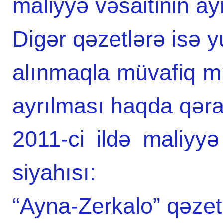
maliyyə vəsaitinin ay
Digər qəzetlərə isə 
alınmaqla müvafiq mi
ayrılması haqda qərar
2011-ci ildə maliyyə
siyahısı:
“Ayna-Zerkalo” qəze