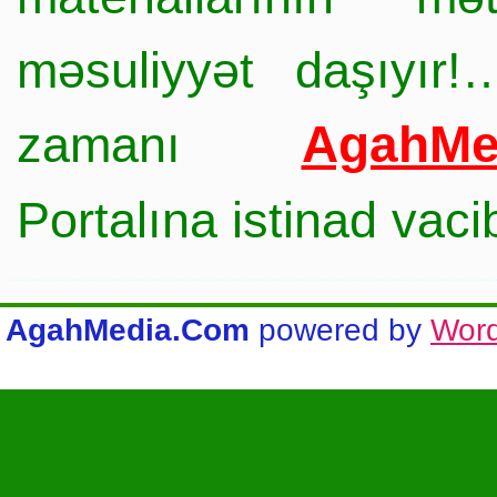
məsuliyyət daşıyır!
AgahMe
zamanı
Portalına istinad vac
AgahMedia.Com
powered by
Wor