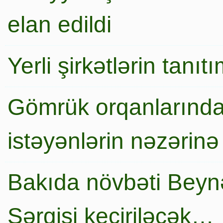
elan edildi
Yerli şirkətlərin tanı
Gömrük orqanlarında
istəyənlərin nəzərinə
Bakıda növbəti Beynə
Sərgisi keçiriləcək…