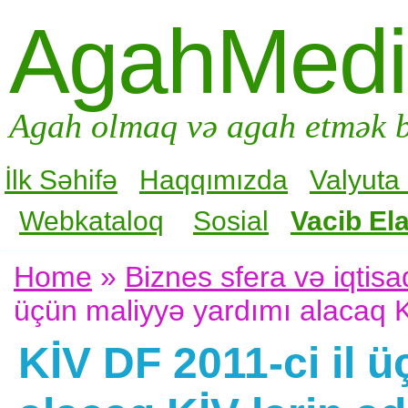
AgahMed
Agah olmaq və agah etmək b
İlk Səhifə
Haqqımızda
Valyuta
Webkataloq
Sosial
Vacib Ela
Home
»
Biznes sfera və iqtisa
üçün maliyyə yardımı alacaq Kİ
KİV DF 2011-ci il 