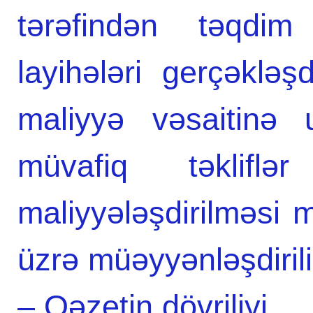
tərəfindən təqdim
layihələri gerçəklə
maliyyə vəsaitinə 
müvafiq təkliflər
maliyyələşdirilməsi m
üzrə müəyyənləşdirili
– Qəzetin dövriliyi,