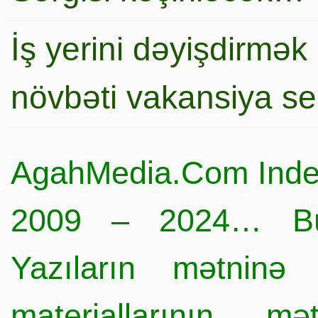
İş yerini dəyişdirmək
növbəti vakansiya s
AgahMedia.Com Inde
2009 – 2024… Büt
Yazıların mətninə 
materiallarının mə