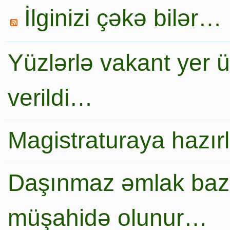
İlginizi çəkə bilər…
Yüzlərlə vakant yer 
verildi…
Magistraturaya hazır
Daşınmaz əmlak baza
müşahidə olunur…