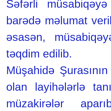
Səfərli müsabiqəyə
barədə məlumat veri
əsasən, müsabiqəy
təqdim edilib.
Müşahidə Şurasının 
olan layihələrlə t
müzakirələr aparı