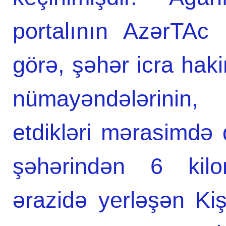
portalının AzərTAc
görə, şəhər icra hak
nümayəndələrinin, 
etdikləri mərasimdə
şəhərindən 6 kilo
ərazidə yerləşən Ki