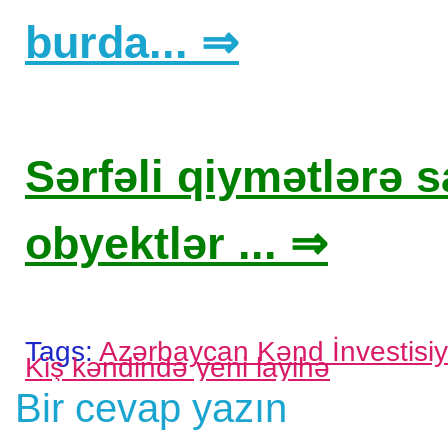
burda... ⇒
Sərfəli qiymətlərə sa
obyektlər ... ⇒
Tags:
Azərbaycan Kənd İnvestisiy
Kiş kəndində yeni layihə
Bir cevap yazın