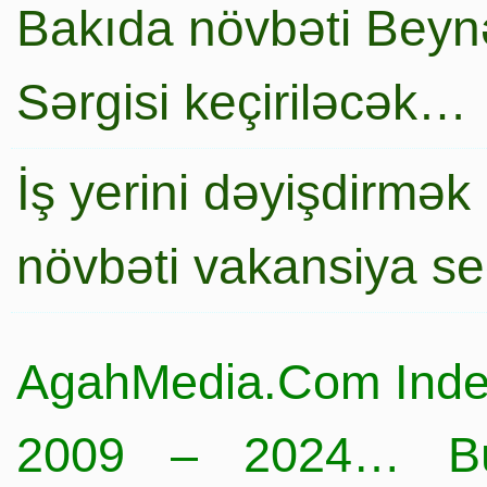
Bakıda növbəti Beynə
Sərgisi keçiriləcək…
İş yerini dəyişdirmək
növbəti vakansiya s
AgahMedia.Com Inde
2009 – 2024… Büt