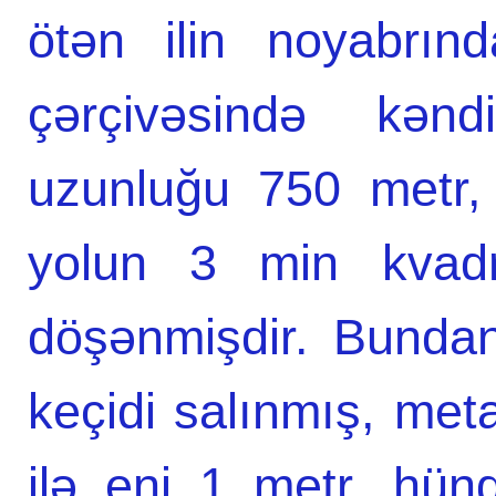
ötən ilin noyabrınd
çərçivəsində kən
uzunluğu 750 metr,
yolun 3 min kvadra
döşənmişdir. Bunda
keçidi salınmış, meta
ilə eni 1 metr, hün