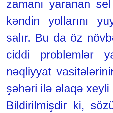
zamanı yaranan sel
kəndin yollarını yu
salır. Bu da öz növb
ciddi problemlər y
nəqliyyat vasitələrin
şəhəri ilə əlaqə xeyli 
Bildirilmişdir ki, sö