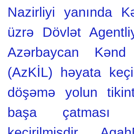
Nazirliyi yanında Kə
üzrə Dövlət Agentli
Azərbaycan Kənd İ
(AzKİL) həyata keçi
döşəmə yolun tikinti
başa çatması m
keçirilmişdir. Aga