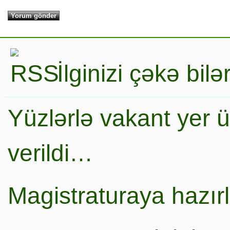
İlginizi çəkə bil
Yüzlərlə vakant yer 
verildi…
Magistraturaya hazır