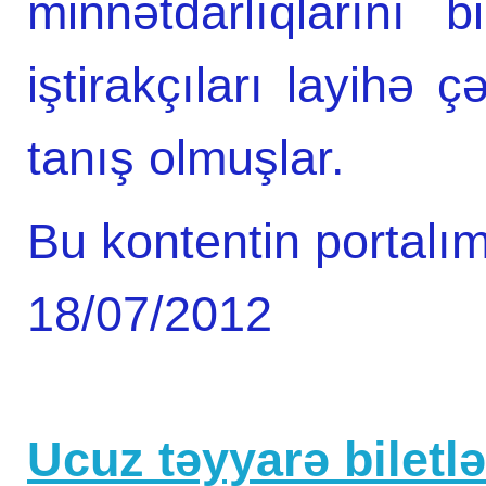
minnətdarlıqlarını b
iştirakçıları layihə ç
tanış olmuşlar.
Bu kontentin portalım
18/07/2012
Ucuz təyyarə biletlər