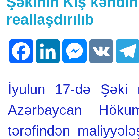
Şəkinin Kiş kəndin
reallaşdırılıb
Facebook
LinkedIn
Messenger
VK
İyulun 17-də Şəki 
Azərbaycan Höku
tərəfindən maliyyələ