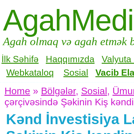
AgahMed
Agah olmaq və agah etmək b
İlk Səhifə
Haqqımızda
Valyuta
Webkataloq
Sosial
Vacib Ela
Home
»
Bölgələr
,
Sosial
,
Ümu
çərçivəsində Şəkinin Kiş kəndin
Kənd İnvestisiya L