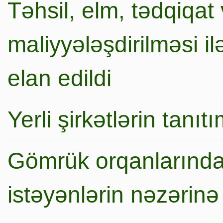
Təhsil, elm, tədqiqat 
maliyyələşdirilməsi i
elan edildi
Yerli şirkətlərin tanı
Gömrük orqanlarında
istəyənlərin nəzərinə