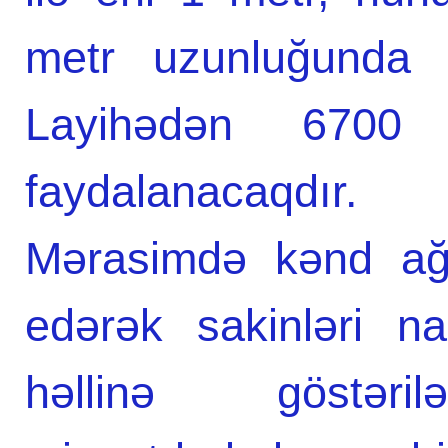
metr uzunluğunda is
Layihədən 6700
faydalanacaqdır.
Mərasimdə kənd ağsa
edərək sakinləri n
həllinə göstə