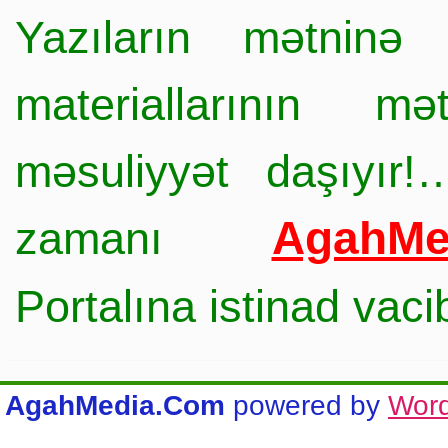
Yazıların mətninə 
materiallarının mə
məsuliyyət daşıyır!
AgahMe
zamanı
Portalına istinad vac
AgahMedia.Com
powered by
Wor