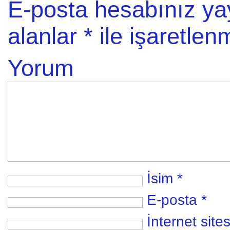
E-posta hesabınız y
alanlar
*
ile işaretlenm
Yorum
İsim
*
E-posta
*
İnternet sites