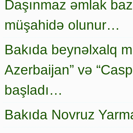
Daşınmaz əmlak baza
müşahidə olunur…
Bakıda beynəlxalq mi
Azerbaijan” və “Caspi
başladı…
Bakıda Novruz Yarma