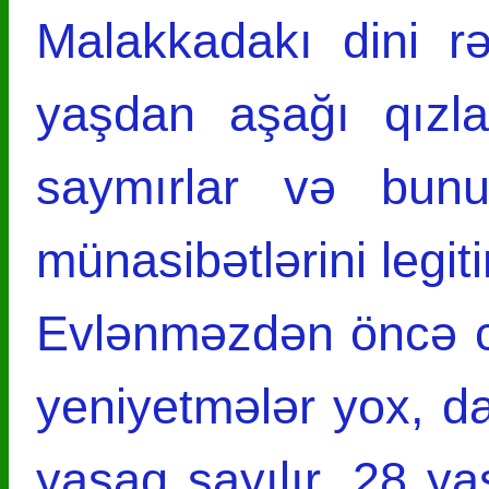
Malakkadakı dini rə
yaşdan aşağı qızla
saymırlar və bunu
münasibətlərini legiti
Evlənməzdən öncə c
yeniyetmələr yox, d
yasaq sayılır. 28 yaş