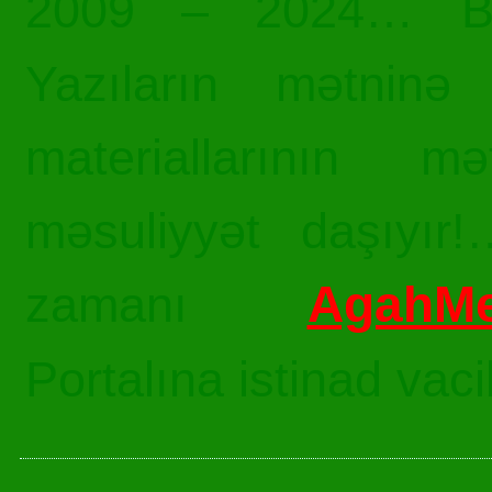
2009 – 2024… Bü
Yazıların mətninə 
materiallarının mə
məsuliyyət daşıyır!
AgahMe
zamanı
Portalına istinad vac