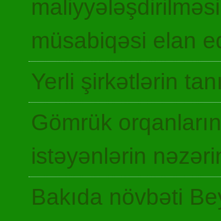
maliyyələşdirilməsi
müsabiqəsi elan ed
Yerli şirkətlərin ta
Gömrük orqanların
istəyənlərin nəzəri
Bakıda növbəti Be