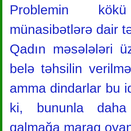
Problemin kökü
münasibətlərə dair t
Qadın məsələləri üzr
belə təhsilin veril
amma dindarlar bu id
ki, bununla daha
qalmağa maraq oya