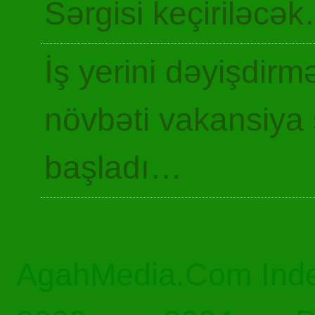
Sərgisi keçiriləcə
İş yerini dəyişdir
növbəti vakansiya 
başladı…
AgahMedia.Com Inde