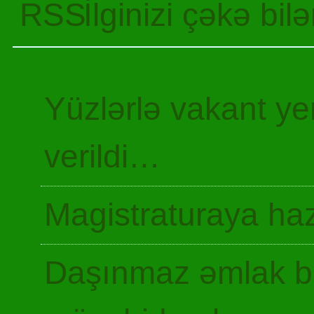
İlginizi çəkə bil
Yüzlərlə vakant y
verildi…
Magistraturaya haz
Daşınmaz əmlak ba