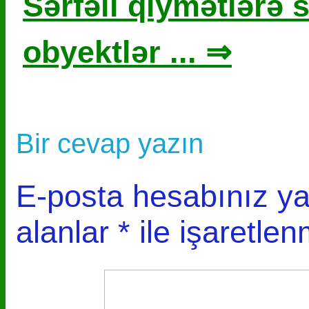
Sərfəli qiymətlərə s
obyektlər ... ⇒
Bir cevap yazın
E-posta hesabınız y
alanlar
*
ile işaretlen