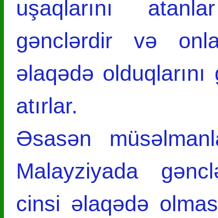
uşaqlarını atan
gənclərdir və onla
əlaqədə olduqlarını
atırlar.
Əsasən müsəlmanlar
Malayziyada gənc
cinsi əlaqədə olması