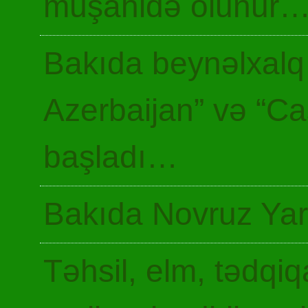
müşahidə olunur
Bakıda beynəlxalq 
Azerbaijan” və “Ca
başladı…
Bakıda Novruz Yar
Təhsil, elm, tədqiq