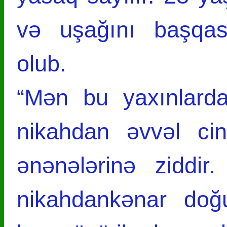
və uşağını başqas
olub.
“Mən bu yaxınlar
nikahdan əvvəl ci
ənənələrinə ziddir
nikahdankənar doğ