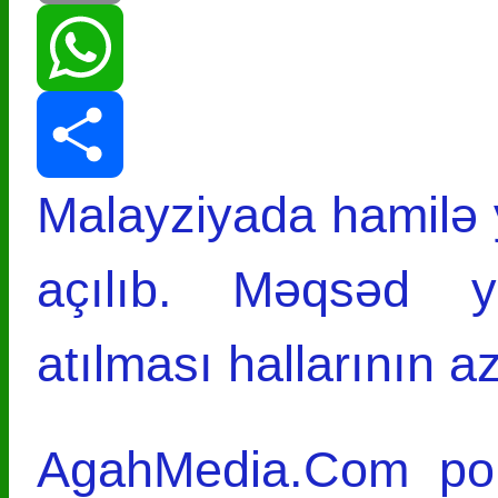
Print
WhatsApp
Malayziyada hamilə
Share
açılıb. Məqsəd y
atılması hallarının a
AgahMedia.Com por