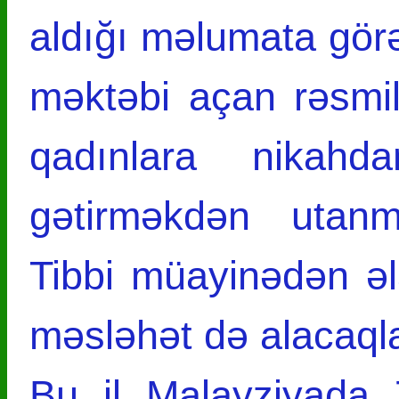
aldığı məlumata gör
məktəbi açan rəsmil
qadınlara nikah
gətirməkdən uta
Tibbi müayinədən əl
məsləhət də alacaqla
Bu il Malayziyada 