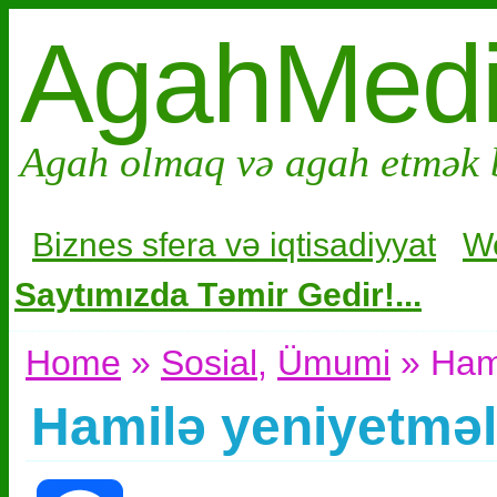
AgahMed
Agah olmaq və agah etmək 
Biznes sfera və i
qtisadiyyat
W
Saytımızda Təmir Gedir!...
Home
»
Sosial
,
Ümumi
» Hami
Hamilə yeniyetməl