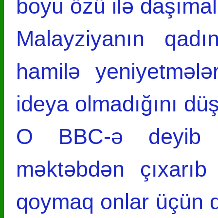
boyu özü ilə daşımalı
Malayziyanın qadın
hamilə yeniyetməl
ideya olmadığını dü
O BBC-ə deyib k
məktəbdən çıxarıb
qoymaq onlar üçün d