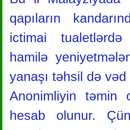
qapıların kandarın
ictimai tualetlər
hamilə yeniyetmələ
yanaşı təhsil də vəd 
Anonimliyin təmin
hesab olunur. Çün