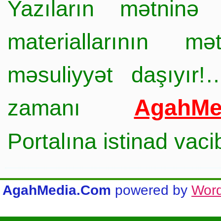
Yazıların mətninə 
materiallarının mə
məsuliyyət daşıyır!
AgahMe
zamanı
Portalına istinad vac
AgahMedia.Com
powered by
Wor