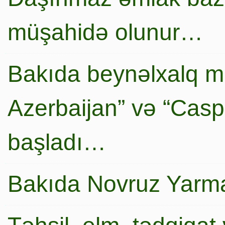
müşahidə olunur…
Bakıda beynəlxalq mi
Azerbaijan” və “Caspi
başladı…
Bakıda Novruz Yarma