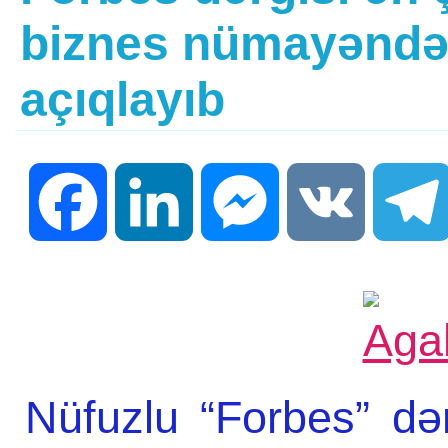
biznes nümayəndələ
açıqlayıb
Facebook
LinkedIn
Messenger
VK
Nüfuzlu “Forbes” də