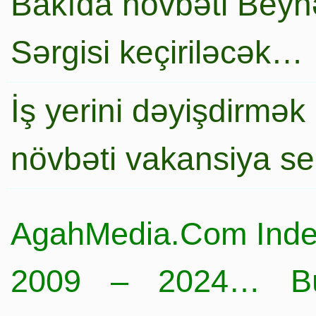
Bakıda növbəti Beynə
Sərgisi keçiriləcək…
İş yerini dəyişdirmək
növbəti vakansiya s
AgahMedia.Com Inde
2009 – 2024… Büt