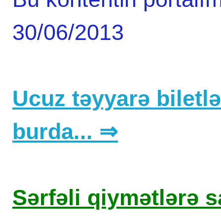
30/06/2013
Ucuz təyyarə biletlər
burda... ⇒
Sərfəli qiymətlərə sa