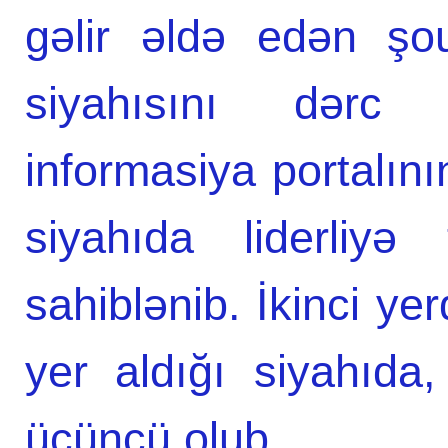
gəlir əldə edən şou-
siyahısını dərc
informasiya portalın
siyahıda liderliyə
sahiblənib. İkinci y
yer aldığı siyahıda,
üçüncü olub.