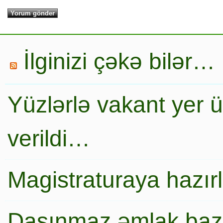
İlginizi çəkə bilər…
Yüzlərlə vakant yer 
verildi…
Magistraturaya hazır
Daşınmaz əmlak baza