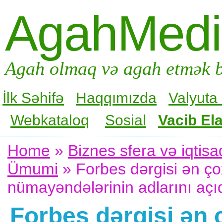
AgahMed
Agah olmaq və agah etmək b
İlk Səhifə
Haqqımızda
Valyuta
Webkataloq
Sosial
Vacib Ela
Home
»
Biznes sfera və iqtisa
Ümumi
» Forbes dərgisi ən ç
nümayəndələrinin adlarını açı
Forbes dərgisi ən