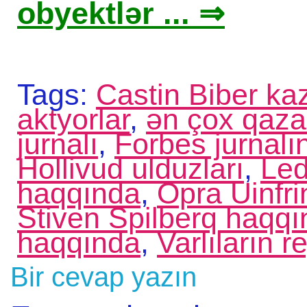
obyektlər ... ⇒
Tags:
Castin Biber ka
aktyorlar
,
ən çox qaza
jurnalı
,
Forbes jurnalın
Hollivud ulduzları
,
Led
haqqında
,
Opra Uinfr
Stiven Spilberq haqq
haqqında
,
Varlıların r
Bir cevap yazın