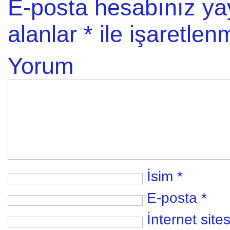
E-posta hesabınız y
alanlar
*
ile işaretlenm
Yorum
İsim
*
E-posta
*
İnternet sites