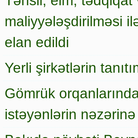
Təhsil, elm, tədqiqat 
maliyyələşdirilməsi i
elan edildi
Yerli şirkətlərin tanı
Gömrük orqanlarında
istəyənlərin nəzərinə