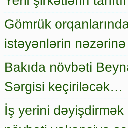
Yerli şirkətlərin tanı
Gömrük orqanlarında
istəyənlərin nəzərinə
Bakıda növbəti Beynə
Sərgisi keçiriləcək…
İş yerini dəyişdirmək