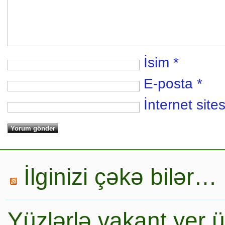
İsim
*
E-posta
*
İnternet sites
İlginizi çəkə bilər…
Yüzlərlə vakant yer 