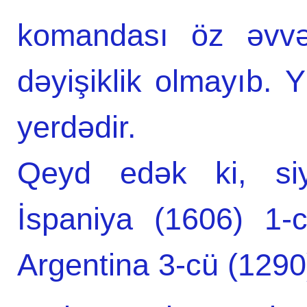
komandası öz əvvə
dəyişiklik olmayıb. 
yerdədir.
Qeyd edək ki, siya
İspaniya (1606) 1-c
Argentina 3-cü (1290)