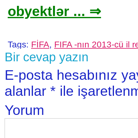
obyektlər ... ⇒
Tags:
FİFA
,
FIFA -nın 2013-cü il r
Bir cevap yazın
E-posta hesabınız y
alanlar
*
ile işaretlenm
Yorum