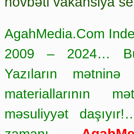
növbəti vakansiya s
AgahMedia.Com Inde
2009 – 2024… Büt
Yazıların mətninə 
materiallarının mə
məsuliyyət daşıyır!
AgahMe
zamanı