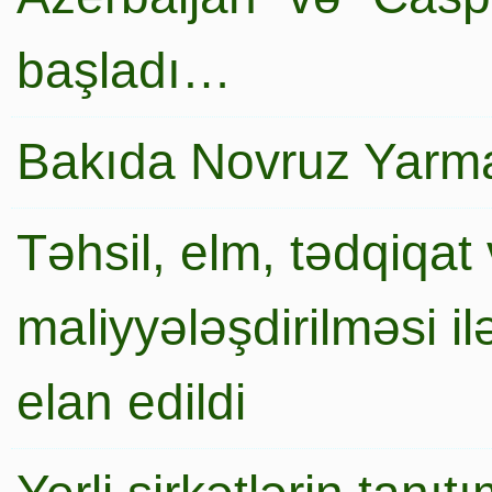
başladı…
Bakıda Novruz Yarma
Təhsil, elm, tədqiqat 
maliyyələşdirilməsi i
elan edildi