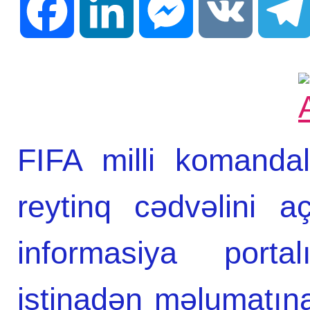
Facebook
LinkedIn
Messenger
VK
FIFA milli komandal
reytinq cədvəlini 
informasiya port
istinadən məlumatına