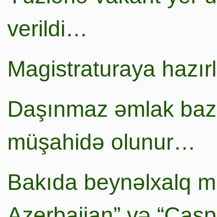
verildi…
Magistraturaya hazır
Daşınmaz əmlak baza
müşahidə olunur…
Bakıda beynəlxalq mi
Azerbaijan” və “Caspi