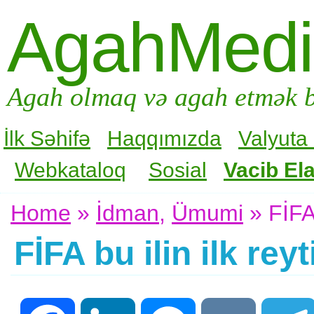
AgahMed
Agah olmaq və agah etmək b
İlk Səhifə
Haqqımızda
Valyuta
Webkataloq
Sosial
Vacib Ela
Home
»
İdman
,
Ümumi
» FİFA 
FİFA bu ilin ilk rey