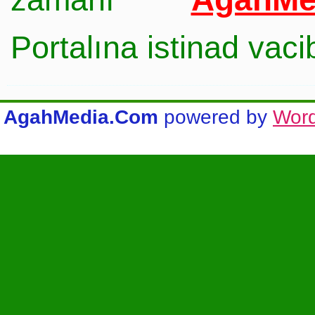
Portalına istinad vac
AgahMedia.Com
powered by
Wor