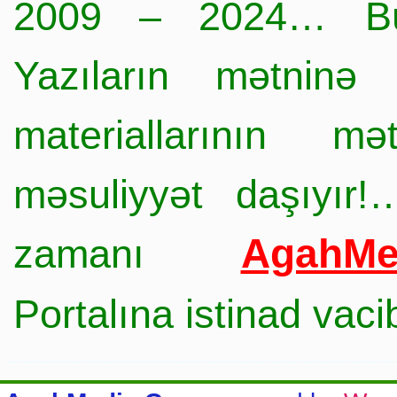
2009 – 2024… Büt
Yazıların mətninə 
materiallarının mə
məsuliyyət daşıyır!
AgahMe
zamanı
Portalına istinad vac