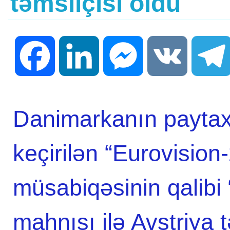
təmsilçisi oldu
Facebook
LinkedIn
Messenger
VK
Danimarkanın payta
keçirilən “Eurovisio
müsabiqəsinin qalibi 
mahnısı ilə Avstriya 