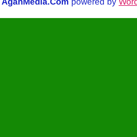
AgahMedia.Com
powered by
Wor