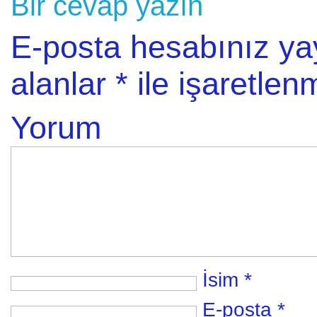
Bir cevap yazın
E-posta hesabınız y
alanlar
*
ile işaretlenm
Yorum
İsim
*
E-posta
*