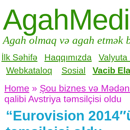
AgahMed
Agah olmaq və agah etmək b
İlk Səhifə
Haqqımızda
Valyuta
Webkataloq
Sosial
Vacib Ela
Home
»
Şou biznes və Mədən
qalibi Avstriya təmsilçisi oldu
“Eurovision 2014″ü