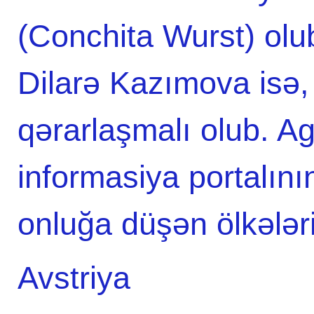
(Conchita Wurst) olu
Dilarə Kazımova isə,
qərarlaşmalı olub. 
informasiya portalını
onluğa düşən ölkələrin
Avstriya