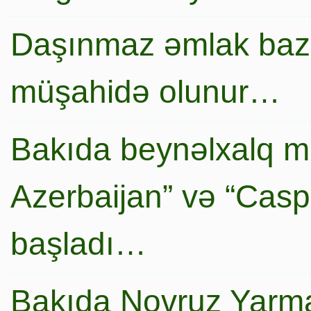
Daşınmaz əmlak baza
müşahidə olunur…
Bakıda beynəlxalq mi
Azerbaijan” və “Caspi
başladı…
Bakıda Novruz Yarma