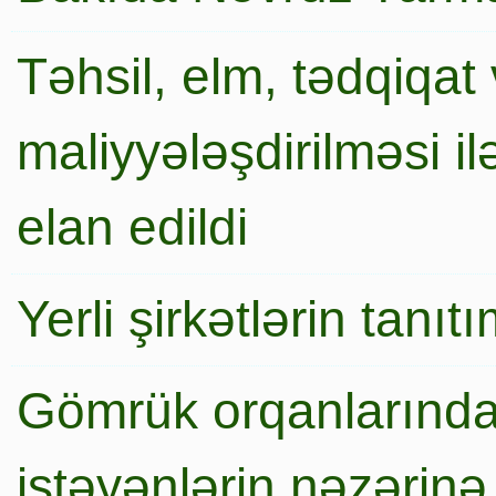
Təhsil, elm, tədqiqat 
maliyyələşdirilməsi i
elan edildi
Yerli şirkətlərin tanı
Gömrük orqanlarında
istəyənlərin nəzərinə