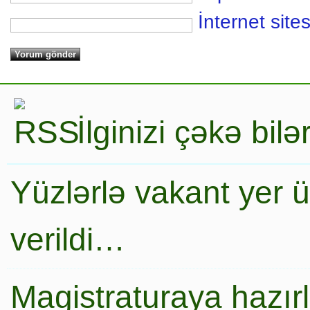
İnternet sites
İlginizi çəkə bil
Yüzlərlə vakant yer 
verildi…
Magistraturaya hazır