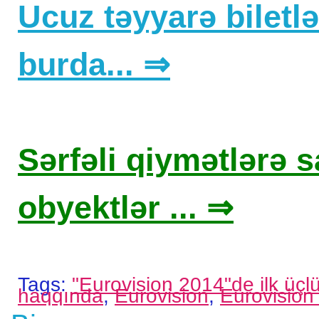
Ucuz təyyarə biletlər
burda... ⇒
Sərfəli qiymətlərə sa
obyektlər ... ⇒
Tags:
"Eurovision 2014"de ilk üçl
haqqında
,
Eurovision
,
Eurovision