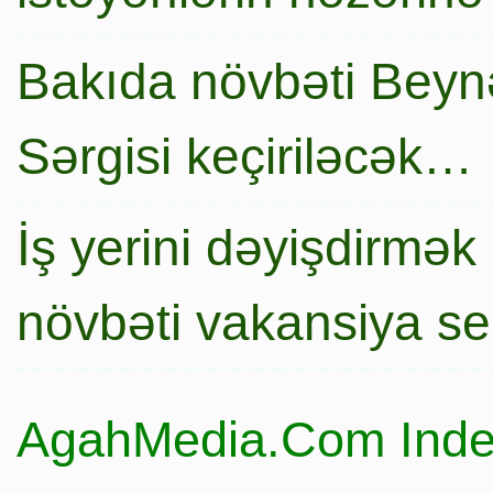
Bakıda növbəti Beynə
Sərgisi keçiriləcək…
İş yerini dəyişdirmək
növbəti vakansiya s
AgahMedia.Com Inde