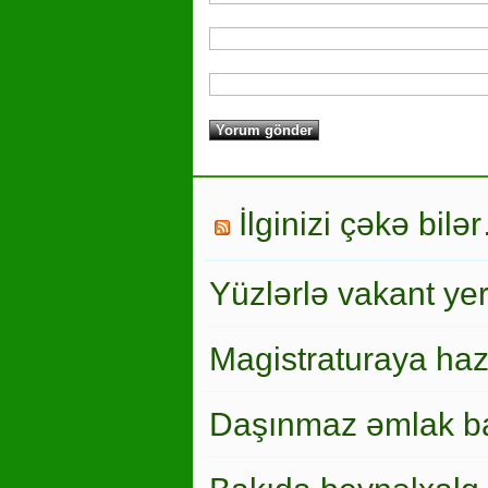
İlginizi çəkə bilə
Yüzlərlə vakant ye
Magistraturaya haz
Daşınmaz əmlak ba