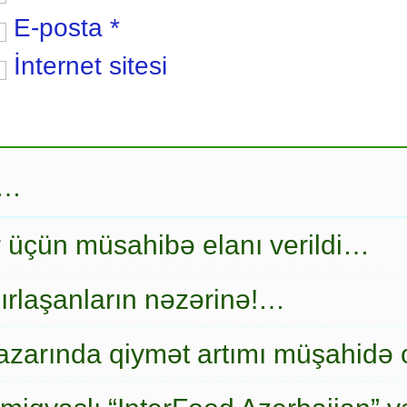
E-posta
*
İnternet sitesi
r…
r üçün müsahibə elanı verildi…
ırlaşanların nəzərinə!…
zarında qiymət artımı müşahidə