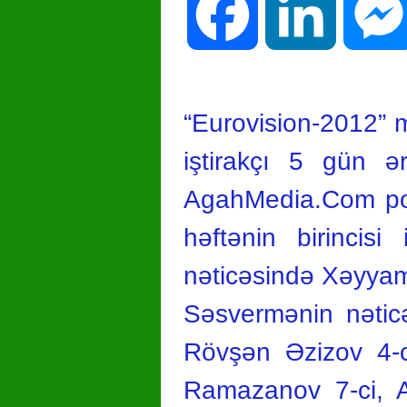
Facebook
LinkedIn
“Eurovision-2012” 
iştirakçı 5 gün ə
AgahMedia.Com port
həftənin birincis
nəticəsində Xəyyam
Səsvermənin nəticə
Rövşən Əzizov 4-c
Ramazanov 7-ci, A