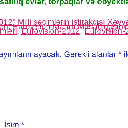
satılıq evlər, torpaqlar və obyektlə
012" Milli seçimlərin iştirakçısı Xə
ion
,
Eurovision Mahnı Müsabiqəsinin 
imleri
,
Eurovision-2012
,
Eurovision-2
yayımlanmayacak.
Gerekli alanlar
*
i
İsim
*