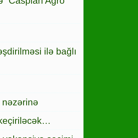
ə “Caspian Agro”
şdirilməsi ilə bağlı
 nəzərinə
keçiriləcək…