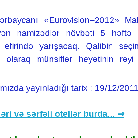
ərbaycanı «Eurovision–2012» Ma
yən namizədlər növbəti 5 həftə 
ı efirində yarışacaq. Qalibin se
 olaraq münsiflər heyətinin rəyi 
ımızda yayınladığı tarix :
19/12/201
əri və sərfəli otellər burda... ⇒