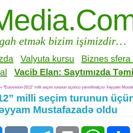
Media.Co
gah etmək bizim işimizdir…
zda
Valyuta kursu
Biznes sfera 
al
Vacib Elan: Saytımızda Təmir
» “Eurovision-2012” milli seçim turunun üçüncü yarımfinalçısı Xəyyam Musta
12” milli seçim turunun üçü
 Xəyyam Mustafazadə oldu