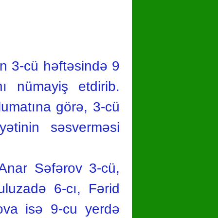
hare
n 3-cü həftəsində 9
ı nümayiş etdirib.
lumatına görə, 3-cü
yətinin səsverməsi
 Anar Səfərov 3-cü,
luzadə 6-cı, Fərid
ova isə 9-cu yerdə