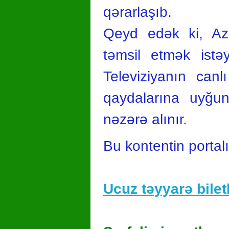
qərarlaşıb.
Qeyd edək ki, Az
təmsil etmək istə
Televiziyanın canl
qaydalarına uyğun
nəzərə alınır.
Bu kontentin portal
Ucuz təyyarə biletl