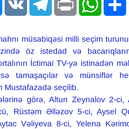
Messenger
VK
Telegram
Print
WhatsApp
S
mahnı müsabiqəsi milli seçim turunu
rzində öz istedad və bacarıqların
alının İctimai TV-yə istinadən mə
i isə tamaşaçılar və münsiflər he
 Mustafazadə seçilib.
lərinə görə, Altun Zeynalov 2-ci,
ü, Rüstəm Əlləzov 5-ci, Aysel Qu
ytac Vəliyeva 8-ci, Yelena Kərim