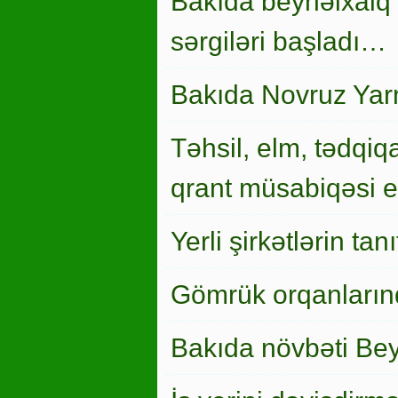
Bakıda beynəlxalq 
sərgiləri başladı…
Bakıda Novruz Yar
Təhsil, elm, tədqiqa
qrant müsabiqəsi el
Yerli şirkətlərin ta
Gömrük orqanlarınd
Bakıda növbəti Bey