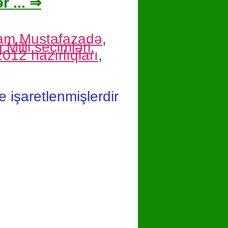
r ... ⇒
yyam Mustafazadə
,
Milli seçimləri
,
012 hazırlıqları
,
le işaretlenmişlerdir