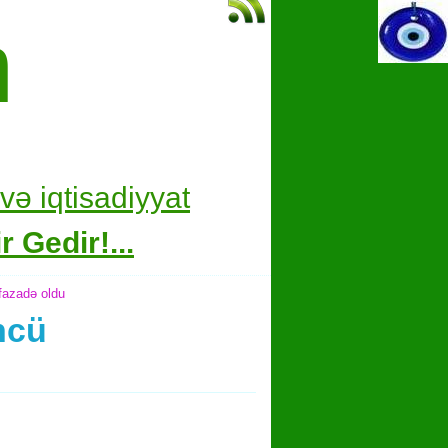
m
və i
qtisadiyyat
 Gedir!...
fazadə oldu
ncü