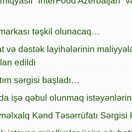
miqyaslı “InterFood Azerbaijan” v
markası təşkil olunacaq…
t və dəstək layihələrinin maliyyələ
an edildi
nıtım sərgisi başladı…
a işə qəbul olunmaq istəyənlərin
nəlxalq Kənd Təsərrüfatı Sərgisi 