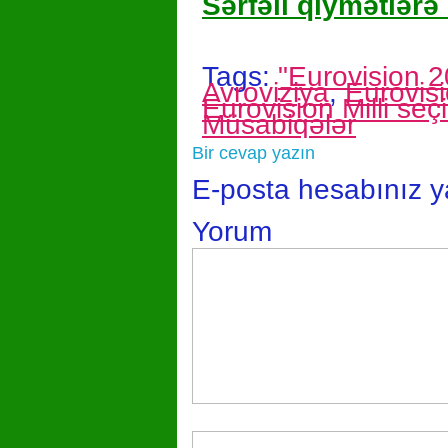
Sərfəli qiymətlərə 
Tags:
"Eurovision 2
Avroviziya
,
Eurovis
Eurovision Milli seç
Müsabiqələr
Bir cevap yazın
E-posta hesabınız 
Yorum