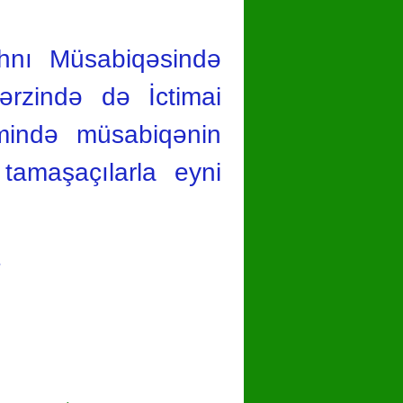
hnı Müsabiqəsində
ərzində də İctimai
çimində müsabiqənin
tamaşaçılarla eyni
1