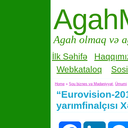
Agah
Agah olmaq və a
İlk Səhifə
Haqqımı
Webkataloq
Sosi
Home
»
Şou biznes və Mədəniyyət
,
Ümumi
“Eurovision-20
yarımfinalçısı