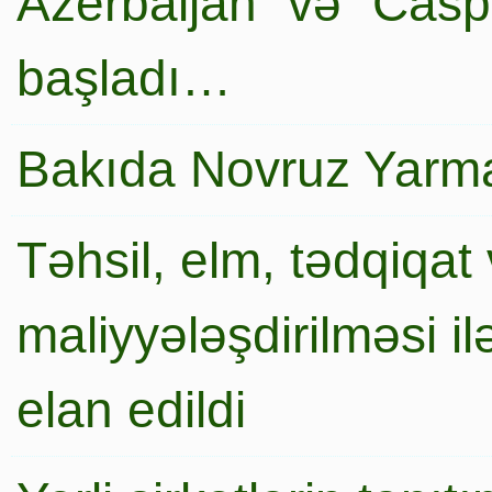
Azerbaijan” və “Caspi
başladı…
Bakıda Novruz Yarma
Təhsil, elm, tədqiqat 
maliyyələşdirilməsi i
elan edildi