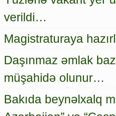
verildi…
Magistraturaya hazır
Daşınmaz əmlak baza
müşahidə olunur…
Bakıda beynəlxalq mi