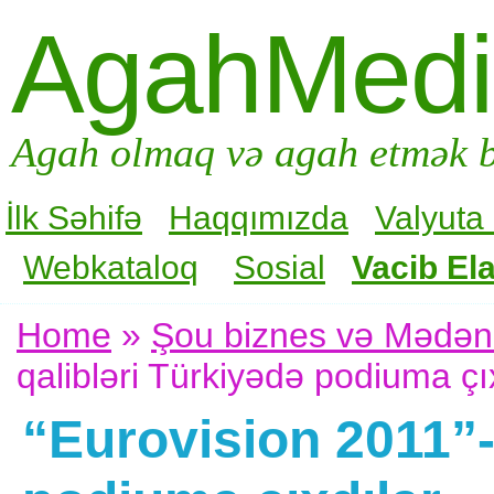
AgahMed
Agah olmaq və agah etmək b
İlk Səhifə
Haqqımızda
Valyuta
Webkataloq
Sosial
Vacib Ela
Home
»
Şou biznes və Mədən
qalibləri Türkiyədə podiuma çı
“Eurovision 2011”-