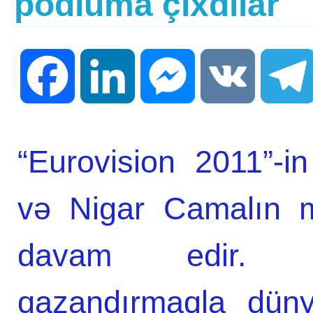
podiuma çıxdılar
Facebook
LinkedIn
Messenger
VK
“Eurovision 2011”-i
və Nigar Camalın m
davam edir. A
qazandırmaqla düny