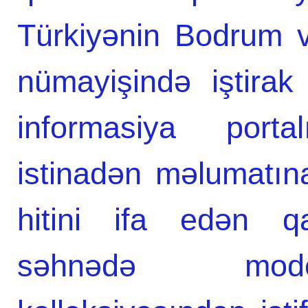
Türkiyənin Bodrum v
nümayişində iştira
informasiya porta
istinadən məlumatın
hitini ifa edən q
səhnədə mode