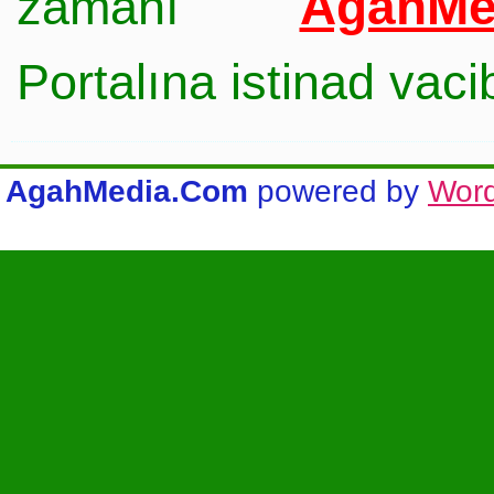
AgahMe
zamanı
Portalına istinad vac
AgahMedia.Com
powered by
Wor