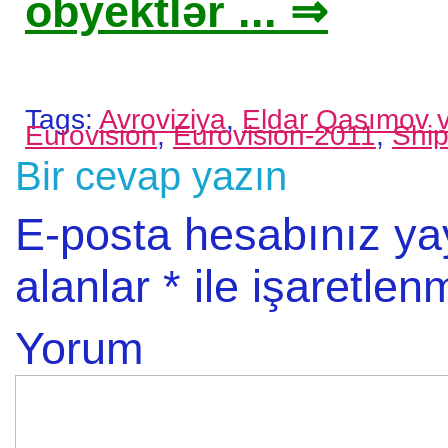
obyektlər ... ⇒
Tags:
Avroviziya
,
Eldar Qasımov 
Eurovision
,
Eurovision-2011
,
Ship
Bir cevap yazın
E-posta hesabınız y
alanlar
*
ile işaretlenm
Yorum