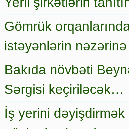
Yerli şirkətlərin tanı
Gömrük orqanlarında
istəyənlərin nəzərinə
Bakıda növbəti Beynə
Sərgisi keçiriləcək…
İş yerini dəyişdirmək