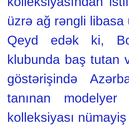
kolleksiyasından isti
üzrə ağ rəngli libasa 
Qeyd edək ki, B
klubunda baş tutan 
göstərişində Azər
tanınan modelyer
kolleksiyası nümayiş e