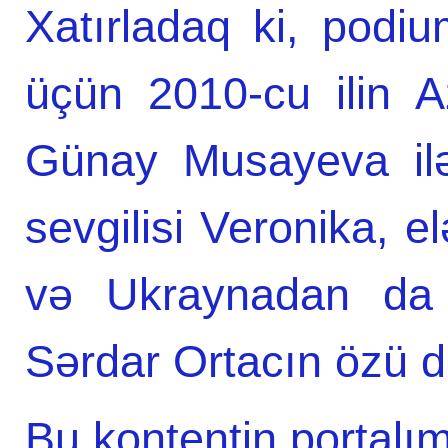
Xatırladaq ki, podi
üçün 2010-cu ilin 
Günay Musayeva ilə
sevgilisi Veronika, 
və Ukraynadan da m
Sərdar Ortacın özü də
Bu kontentin portalım