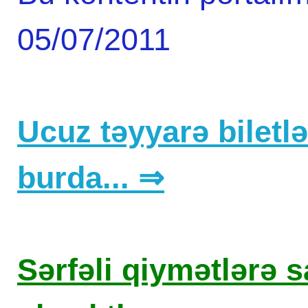
05/07/2011
Ucuz təyyarə biletlər
burda... ⇒
Sərfəli qiymətlərə sa