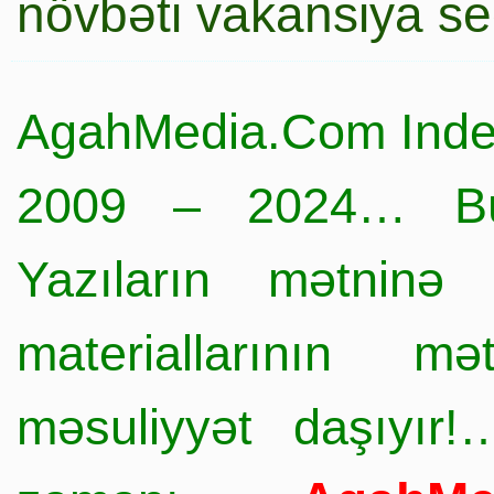
növbəti vakansiya s
AgahMedia.Com Inde
2009 – 2024… Büt
Yazıların mətninə 
materiallarının mə
məsuliyyət daşıyır!