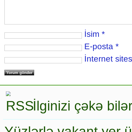
İsim
*
E-posta
*
İnternet sites
İlginizi çəkə bil
Yüzlərlə vakant yer 