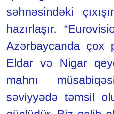
səhnəsindəki çıxış
hazırlaşır. “Eurovi
Azərbaycanda çox p
Eldar və Nigar qey
mahnı müsabiqə
səviyyədə təmsil ol