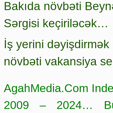
Bakıda növbəti Beynə
Sərgisi keçiriləcək…
İş yerini dəyişdirmək
növbəti vakansiya s
AgahMedia.Com Inde
2009 – 2024… Büt