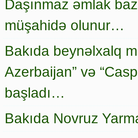
Daşınmaz əmlak baza
müşahidə olunur…
Bakıda beynəlxalq mi
Azerbaijan” və “Caspi
başladı…
Bakıda Novruz Yarma