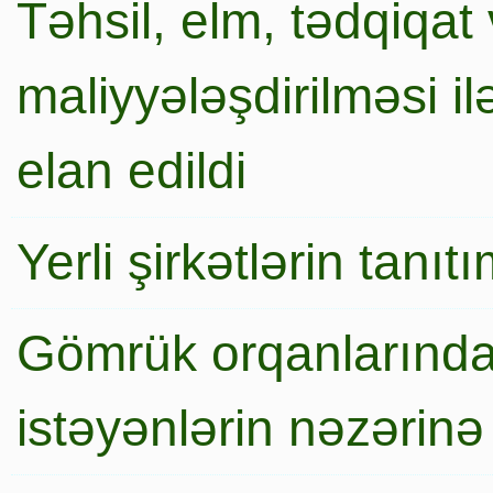
Təhsil, elm, tədqiqat 
maliyyələşdirilməsi i
elan edildi
Yerli şirkətlərin tanı
Gömrük orqanlarında
istəyənlərin nəzərinə