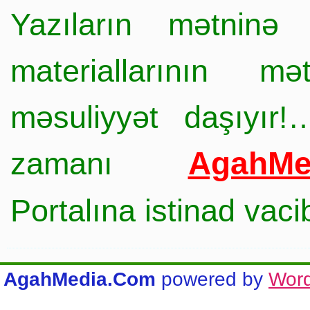
Yazıların mətninə 
materiallarının mə
məsuliyyət daşıyır!
AgahMe
zamanı
Portalına istinad vac
AgahMedia.Com
powered by
Wor