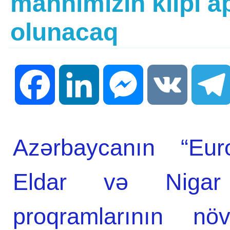
mahnımızın klipi a
olunacaq
Facebook
LinkedIn
Messenger
VK
Azərbaycanın “Eurov
Eldar və Nigar 
proqramlarının nö