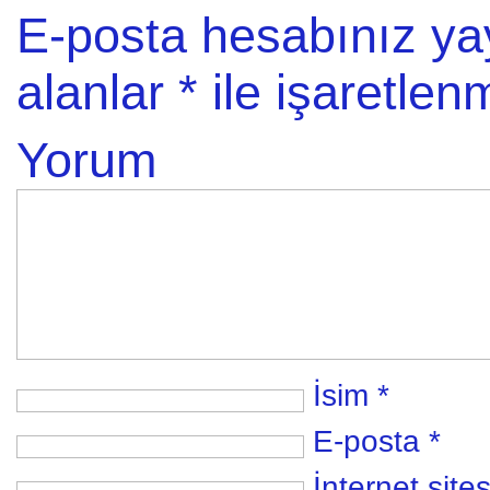
E-posta hesabınız y
alanlar
*
ile işaretlenm
Yorum
İsim
*
E-posta
*
İnternet sites