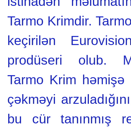
istinadən məlumatın
Tarmo Krimdir. Tarmo 
keçirilən Eurovisi
prodüseri olub. Mü
Tarmo Krim həmişə 
çəkməyi arzuladığını
bu cür tanınmış re