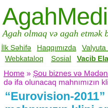
AgahMed
Agah olmaq və agah etmək b
İlk Səhifə
Haqqımızda
Valyuta
Webkataloq
Sosial
Vacib Ela
Home
»
Şou biznes və Mədən
də ifa olunacaq mahnımızın kl
“Eurovision-2011” 