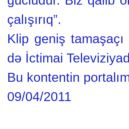
güclüdür. Biz qalib
çalışırıq”.
Klip geniş tamaşaçı 
də İctimai Televiziy
Bu kontentin portalım
09/04/2011