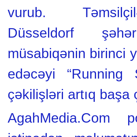
vurub. Təmsilçil
Düsseldorf şəh
müsabiqənin birinci y
edəcəyi “Running S
çəkilişləri artıq başa 
AgahMedia.Com por