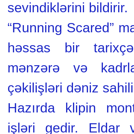
sevindiklərini bildirir.
“Running Scared” mah
həssas bir tarixç
mənzərə və kadrla
çəkilişləri dəniz sahil
Hazırda klipin mon
işləri gedir. Eldar