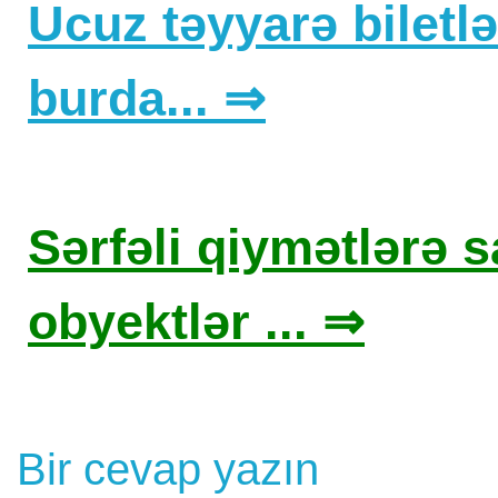
Ucuz təyyarə biletlər
burda... ⇒
Sərfəli qiymətlərə sa
obyektlər ... ⇒
Bir cevap yazın