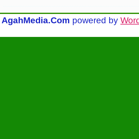
AgahMedia.Com
powered by
Wor