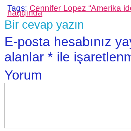
Tags:
Cennifer Lopez “Amerika id
haqqında
Bir cevap yazın
E-posta hesabınız y
alanlar
*
ile işaretlenm
Yorum