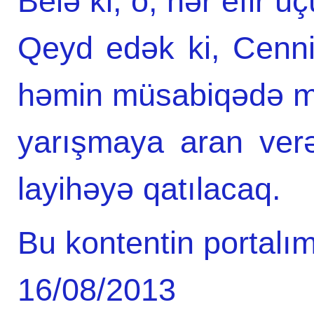
Belə ki, o, hər efir ü
Qeyd edək ki, Cenni
həmin müsabiqədə müns
yarışmaya aran ver
layihəyə qatılacaq.
Bu kontentin portalım
16/08/2013