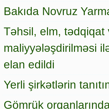
Bakıda Novruz Yarma
Təhsil, elm, tədqiqat 
maliyyələşdirilməsi i
elan edildi
Yerli şirkətlərin tanı
Gömrük orqanlarında