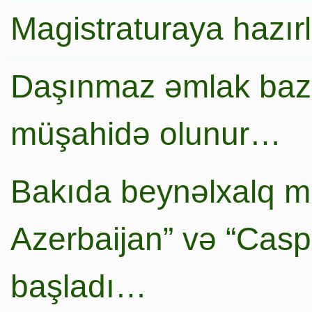
Magistraturaya hazır
Daşınmaz əmlak baza
müşahidə olunur…
Bakıda beynəlxalq mi
Azerbaijan” və “Caspi
başladı…