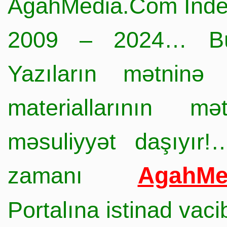
AgahMedia.Com Inde
2009 – 2024… Büt
Yazıların mətninə 
materiallarının mə
məsuliyyət daşıyır!
AgahMe
zamanı
Portalına istinad vac