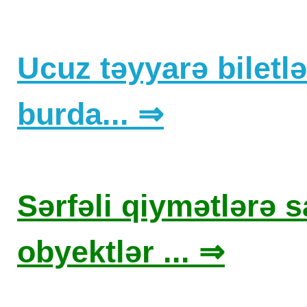
Ucuz təyyarə biletlər
burda... ⇒
Sərfəli qiymətlərə sa
obyektlər ... ⇒