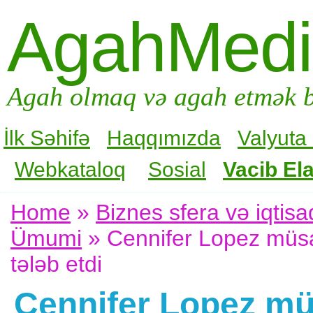
AgahMed
Agah olmaq və agah etmək b
İlk Səhifə
Haqqımızda
Valyuta
Webkataloq
Sosial
Vacib Ela
Home
»
Biznes sfera və iqtisa
Ümumi
» Cennifer Lopez müsab
tələb etdi
Cennifer Lopez mü