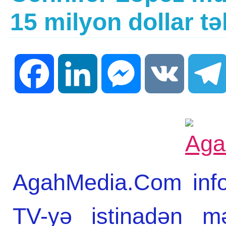
15 milyon dollar tə
Facebook
LinkedIn
Messenger
VK
AgahMedia.Com info
TV-yə istinadən m