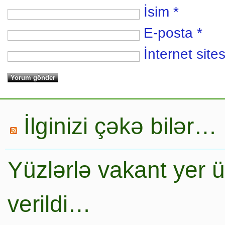
İsim
*
E-posta
*
İnternet sites
İlginizi çəkə bilər…
Yüzlərlə vakant yer 
verildi…