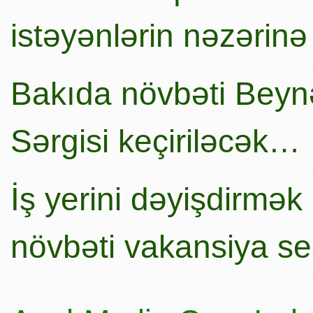
istəyənlərin nəzərinə
Bakıda növbəti Beynə
Sərgisi keçiriləcək…
İş yerini dəyişdirmək
növbəti vakansiya s