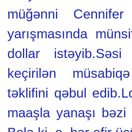
müğənni Cennifer
yarışmasında münsi
dollar istəyib.Səs
keçirilən müsabiqə
təklifini qəbul edib.L
maaşla yanaşı bəzi 