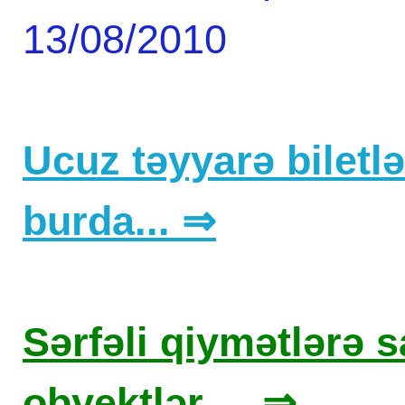
13/08/2010
Ucuz təyyarə biletlər
burda... ⇒
Sərfəli qiymətlərə sa
obyektlər ... ⇒