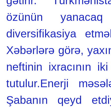
gətirir. Türkmənis
özünün yanacaq eh
diversifikasiya etm
Xəbərlərə görə, yaxı
neftinin ixracının ik
tutulur.Enerji məsəl
Şabanın qeyd etdiy