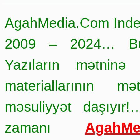
AgahMedia.Com Inde
2009 – 2024… Büt
Yazıların mətninə 
materiallarının mə
məsuliyyət daşıyır!
AgahMe
zamanı