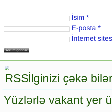
İsim
*
E-posta
*
İnternet sites
İlginizi çəkə bil
Yüzlərlə vakant yer 