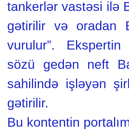
tankerlər vastəsi ilə
gətirilir və orada
vurulur”. Ekspertin
sözü gedən neft Ba
sahilində işləyən şi
gətirilir.
Bu kontentin portalım