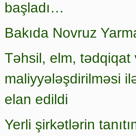
başladı…
Bakıda Novruz Yarma
Təhsil, elm, tədqiqat 
maliyyələşdirilməsi i
elan edildi
Yerli şirkətlərin tanı