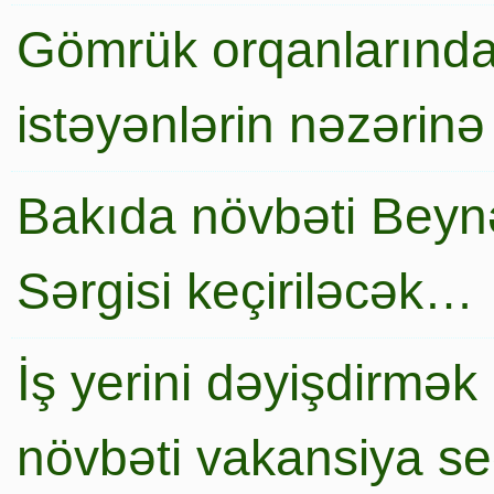
Gömrük orqanlarında
istəyənlərin nəzərinə
Bakıda növbəti Beynə
Sərgisi keçiriləcək…
İş yerini dəyişdirmək
növbəti vakansiya s