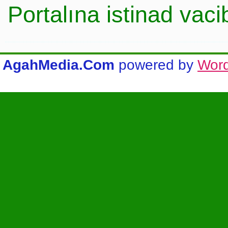
Portalına istinad vac
AgahMedia.Com
powered by
Wor