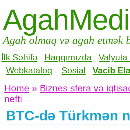
AgahMed
Agah olmaq və agah etmək b
İlk Səhifə
Haqqımızda
Valyuta
Webkataloq
Sosial
Vacib Ela
Home
»
Biznes sfera və iqtisa
nefti
BTC-də Türkmən ne