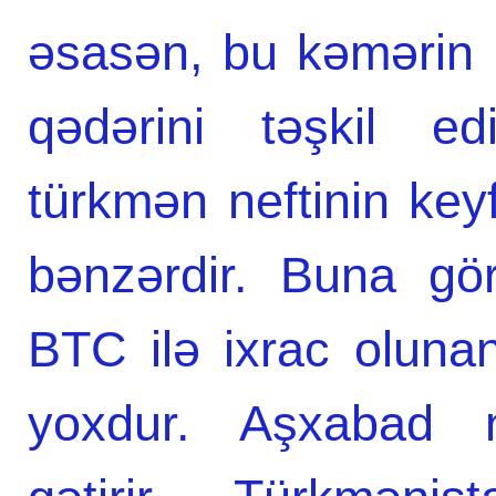
əsasən, bu kəmərin
qədərini təşkil ed
türkmən neftinin key
bənzərdir. Buna gör
BTC ilə ixrac olunan 
yoxdur. Aşxabad ne