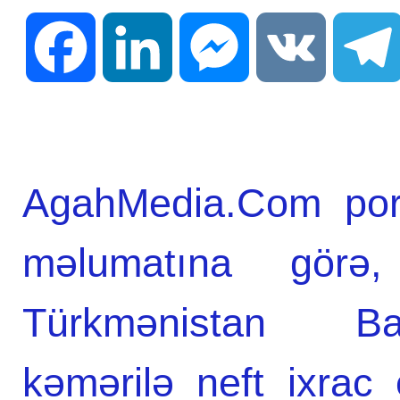
Facebook
LinkedIn
Messenger
VK
AgahMedia.Com port
məlumatına gör
Türkmənistan Bak
kəmərilə neft ixrac