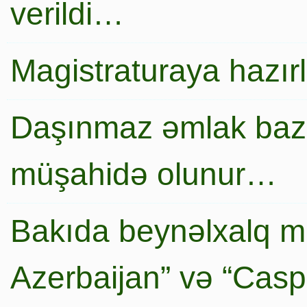
verildi…
Magistraturaya hazır
Daşınmaz əmlak baza
müşahidə olunur…
Bakıda beynəlxalq mi
Azerbaijan” və “Caspi