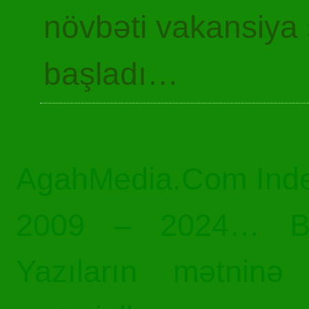
növbəti vakansiya 
başladı…
AgahMedia.Com Inde
2009 – 2024… Bü
Yazıların mətninə 