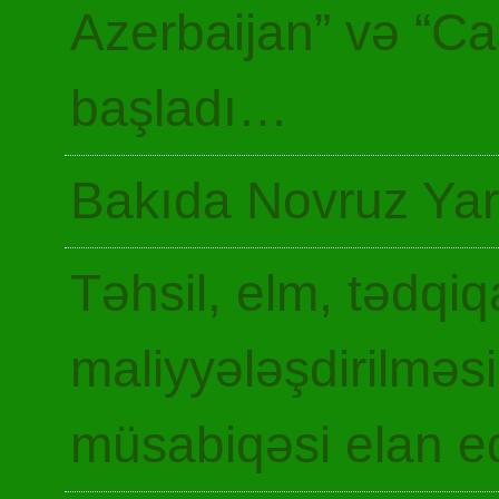
Azerbaijan” və “Ca
başladı…
Bakıda Novruz Yar
Təhsil, elm, tədqiq
maliyyələşdirilməsi
müsabiqəsi elan ed