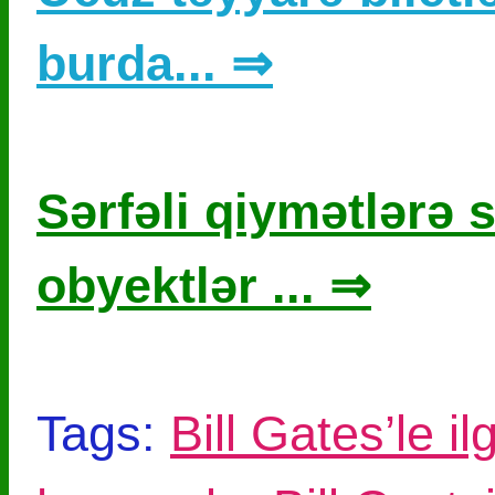
burda... ⇒
Sərfəli qiymətlərə s
obyektlər ... ⇒
Tags:
Bill Gates’le il