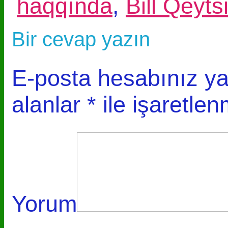
haqqında
,
Bill Qeyts
Bir cevap yazın
E-posta hesabınız y
alanlar
*
ile işaretlen
Yorum