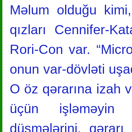
Məlum olduğu kimi,
qızları Cennifer-Ka
Rori-Con var. “Micros
onun var-dövləti uş
O öz qərarına izah v
üçün işləməyin 
düşmələrini, qərarı 