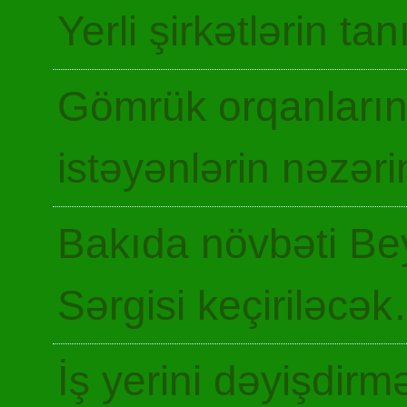
Yerli şirkətlərin ta
Gömrük orqanların
istəyənlərin nəzəri
Bakıda növbəti Be
Sərgisi keçiriləcə
İş yerini dəyişdir