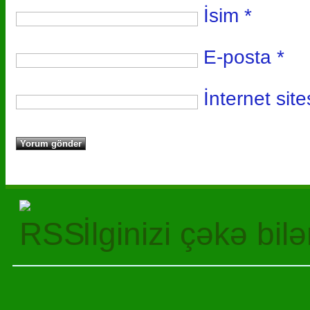
İsim
*
E-posta
*
İnternet site
İlginizi çəkə bil