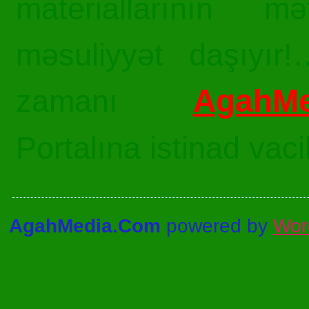
materiallarının mə
məsuliyyət daşıyır!
AgahMe
zamanı
Portalına istinad vac
AgahMedia.Com
powered by
Wor