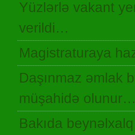
Yüzlərlə vakant y
verildi…
Magistraturaya haz
Daşınmaz əmlak ba
müşahidə olunur
Bakıda beynəlxalq 