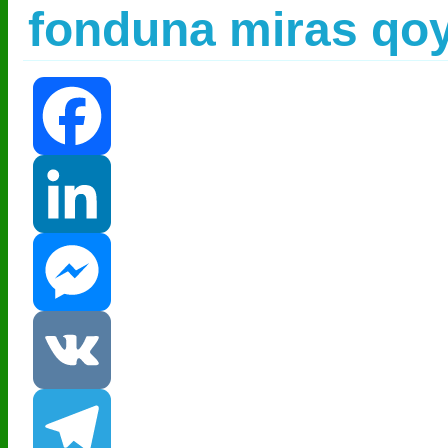
fonduna miras qo
Facebook
LinkedIn
Messenger
VK