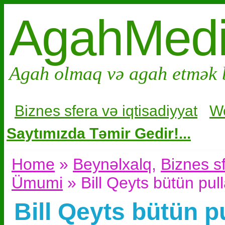
AgahMed
Agah olmaq və agah etmək 
Biznes sfera və i
qtisadiyyat
W
Saytımızda Təmir Gedir!...
Home
»
Beynəlxalq
,
Biznes sf
Ümumi
» Bill Qeyts bütün pul
Bill Qeyts bütün pu