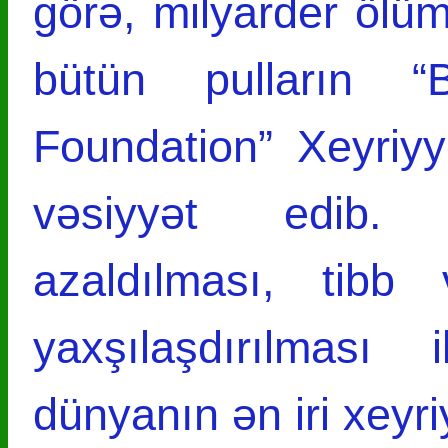
görə, milyarder öl
bütün pulların 
Foundation” Xeyriy
vəsiyyət edib. 
azaldılması, tibb 
yaxşılaşdırılmas
dünyanın ən iri xeyriy