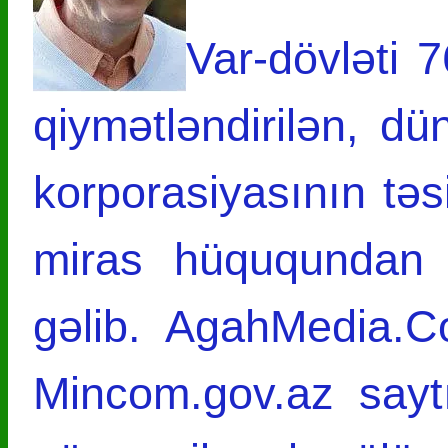
Var-dövləti 
qiymətləndirilən, d
korporasiyasının təs
miras hüququndan
gəlib. AgahMedia.C
Mincom.gov.az sayt