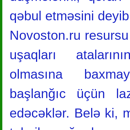
qəbul etməsini deyib
Novoston.ru resursu x
uşaqları ataları
olmasına baxmay
başlanğıc üçün la
edəcəklər. Belə ki, 