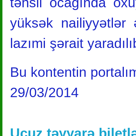
təhsil ocağında ox
yüksək nailiyyətlər
lazımi şərait yaradılı
Bu kontentin portalım
29/03/2014
Ucuz təyyarə biletlə