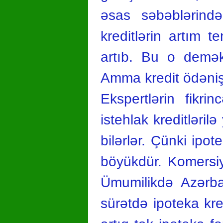
əsas səbəblərində
kreditlərin artım t
artıb. Bu o deməkd
Amma kredit ödəniş q
Ekspertlərin fikri
istehlak kreditləril
bilərlər. Çünki ipot
böyükdür. Komersiya 
Ümumilikdə Azərba
sürətdə ipoteka kre