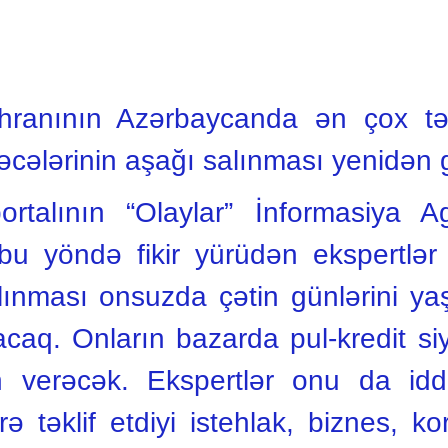
hranının Azərbaycanda ən çoх təs
rəcələrinin aşağı salınması yenidən
talının “Olaylar” İnformasiya Age
u yöndə fikir yürüdən ekspertlər 
salınması onsuzda çətin günlərini y
acaq. Onların bazarda pul-kredit si
 verəcək. Ekspertlər onu da iddi
ə təklif etdiyi istehlak, biznes, kor