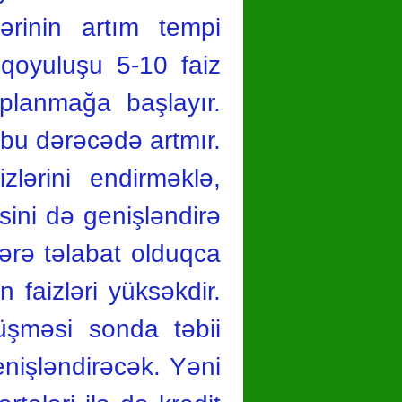
ərinin artım tempi
t qoyuluşu 5-10 faiz
oplanmağa başlayır.
ə bu dərəcədə artmır.
zlərini endirməklə,
əsini də genişləndirə
tlərə təlabat olduqca
n faizləri yüksəkdir.
üşməsi sonda təbii
enişləndirəcək. Yəni