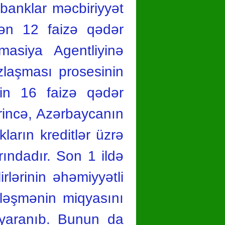
 banklar məcbiriyyət
zdən 12 faizə qədər
masiya Agentliyinə
zlaşması prosesinin
nin 16 faizə qədər
rincə, Azərbaycanın
ların kreditlər üzrə
rındadır. Son 1 ildə
rlərinin əhəmiyyətli
tləşmənin miqyasını
 yaranıb. Bunun da