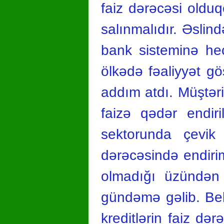
faiz dərəcəsi olduq
salınmalıdır. Əslind
bank sisteminə heç
ölkədə fəaliyyət g
addım atdı. Müştəril
faizə qədər endiri
sektorunda çevik
dərəcəsində endiri
olmadığı üzündən 
gündəmə gəlib. Belə
kreditlərin faiz də