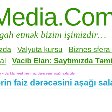
Media.Co
gah etmək bizim işimizdir…
zda
Valyuta kursu
Biznes sfera 
al
Vacib Elan: Saytımızda Təmir
i
» Banklar kreditlərin faiz dərəcəsini aşağı sala bilər
rin faiz dərəcəsini aşağı sala