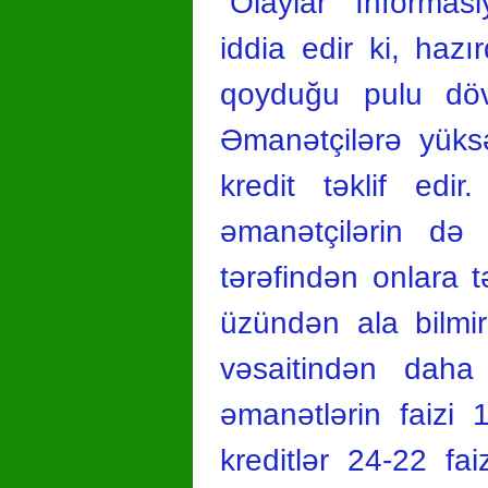
“Olaylar” İnformas
iddia edir ki, hazı
qoyduğu pulu döv
Əmanətçilərə yüks
kredit təklif edir
əmanətçilərin də 
tərəfindən onlara t
üzündən ala bilmir
vəsaitindən daha
əmanətlərin faizi 
kreditlər 24-22 fa