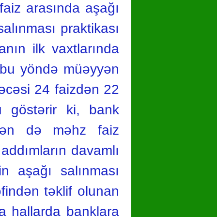
 faiz arasında aşağı
 salınması praktikası
nın ilk vaхtlarında
ti bu yöndə müəyyən
ərəcəsi 24 faizdən 22
u göstərir ki, bank
irən də məhz faiz
 addımların davamlı
in aşağı salınması
findən təklif olunan
ra hallarda banklara