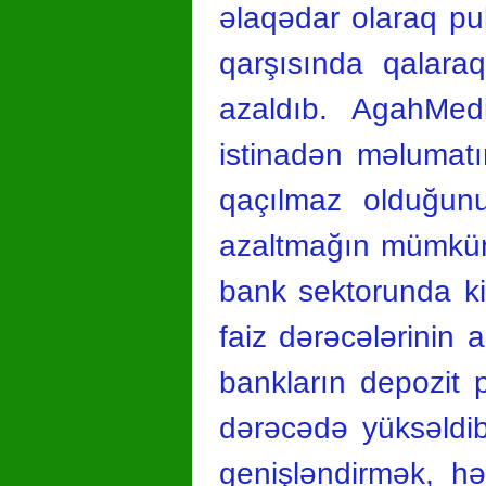
əlaqədar olaraq pul
qarşısında qalaraq
azaldıb. AgahMedi
istinadən məlumatı
qaçılmaz olduğunu
azaltmağın mümkünl
bank sektorunda kif
faiz dərəcələrinin 
bankların depozit p
dərəcədə yüksəldib
genişləndirmək, h