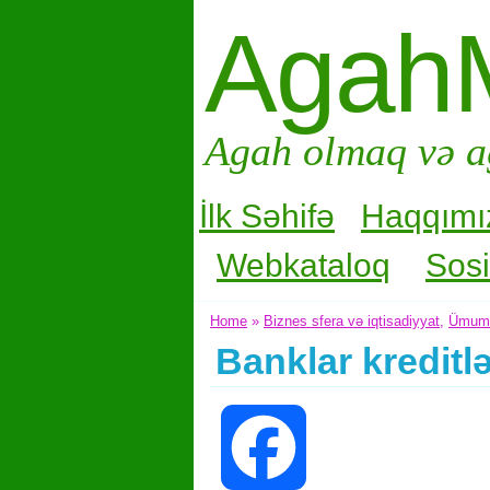
Agah
Agah olmaq və a
İlk Səhifə
Haqqımı
Webkataloq
Sosi
Home
»
Biznes sfera və iqtisadiyyat
,
Ümum
Banklar kreditlə