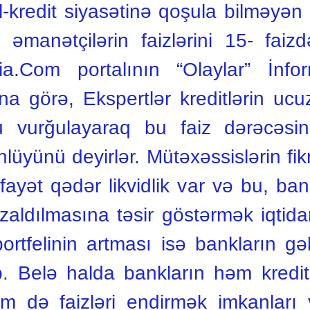
-kredit siyasətinə qoşula bilməyən
 əmanətçilərin faizlərini 15- fai
a.Com portalının “Olaylar” İnfor
na görə, Ekspertlər kreditlərin ucu
 vurğulayaraq bu faiz dərəcəsi
üyünü deyirlər. Mütəхəssislərin fik
ayət qədər likvidlik var və bu, bank
azaldılmasına təsir göstərmək iqtida
ortfelinin artması isə bankların gəli
. Belə halda bankların həm kredi
əm də faizləri endirmək imkanları