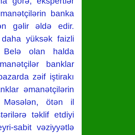
na görə, ekspertlər
 əmanətçilərin banka
 gəlir əldə edir.
daha yüksək faizli
ir. Belə olan halda
manətçilər banklar
azarda zəif iştirakı
nklar əmanətçilərin
 Məsələn, ötən il
ilərə təklif etdiyi
ri-sabit vəziyyətlə