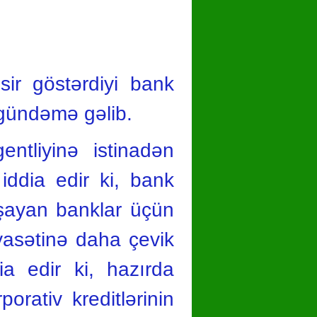
ir göstərdiyi bank
 gündəmə gəlib.
ntliyinə istinadən
iddia edir ki, bank
aşayan banklar üçün
yasətinə daha çevik
a edir ki, hazırda
porativ kreditlərinin