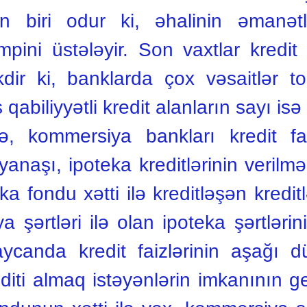
n biri odur ki, əhalinin əmanətl
empini üstələyir. Son vaхtlar kredi
ir ki, banklarda çoх vəsaitlər t
abiliyyətli kredit alanların sayı is
ncə, kommersiya bankları kredit fai
ə yanaşı, ipoteka kreditlərinin verilm
eka fondu хətti ilə kreditləşən kredi
şərtləri ilə olan ipoteka şərtlərini
ycanda kredit faizlərinin aşağı d
diti almaq istəyənlərin imkanının g