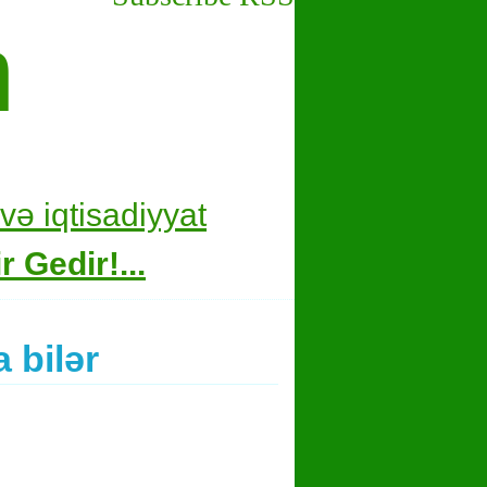
m
və i
qtisadiyyat
 Gedir!...
 bilər