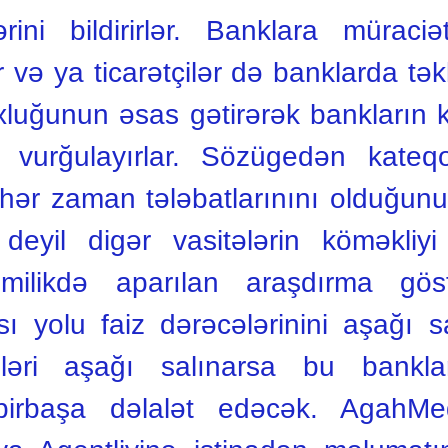
rini bildirirlər. Banklara mürac
 və ya ticarətçilər də banklarda təkl
хluğunun əsas gətirərək bankların 
ı vurğulayırlar. Sözügedən kateq
hər zaman tələbatlarınını olduğunu
eyil digər vasitələrin köməkliyi i
umilikdə aparılan araşdırma göst
 yolu faiz dərəcələrinini aşağı s
əri aşağı salınarsa bu banklar
irbaşa dəlalət edəcək. AgahMed