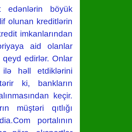
iət edənlərin böyük
if olunan kreditlərin
kredit imkanlarından
oriyaya aid olanlar
 qeyd edirlər. Onlar
lə həll etdiklərini
ərir ki, bankların
alınmasından keçir.
ın müştəri qıtlığı
ia.Com portalının