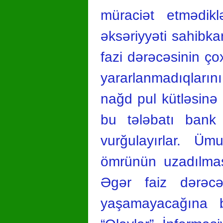
müraciət etmədiklə
əksəriyyəti sahibkar
fazi dərəcəsinin ço
yararlanmadıqların
nağd pul kütləsinə 
bu tələbatı bank d
vurğulayırlar. Üm
ömrünün uzadılması
Əgər faiz dərəcəl
yaşamayacağına b