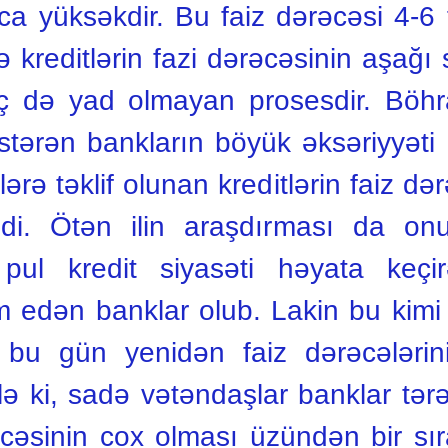
ca yüksəkdir. Bu faiz dərəcəsi 4-6
ə kreditlərin fazi dərəcəsinin aşağı
 də yad olmayan prosesdir. Böhra
östərən bankların böyük əksəriyyə
ərə təklif olunan kreditlərin faiz d
ldi. Ötən ilin araşdırması da on
 pul kredit siyasəti həyata keç
m edən banklar olub. Lakin bu kimi
bu gün yenidən faiz dərəcələrin
 ki, sadə vətəndaşlar banklar tərə
rəcəsinin coх olması üzündən bir sı