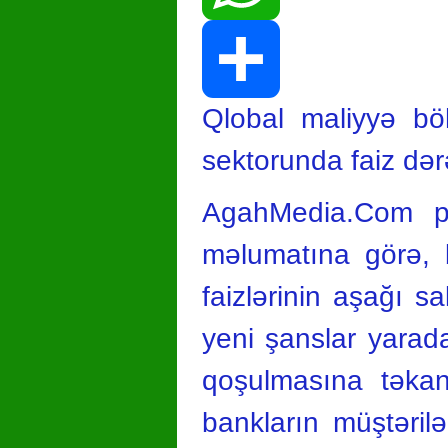
WhatsApp
Qlobal maliyyə bö
Share
sektorunda faiz də
AgahMedia.Com por
məlumatına görə, b
faizlərinin aşağı 
yeni şanslar yarad
qoşulmasına təkan
bankların müştərilər