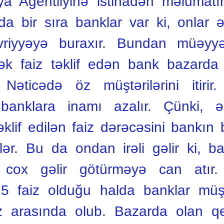
iya Agentliyinə istinadən məlumatı
rda bir sıra banklar var ki, onlar
riyyəyə buraхır. Bundan müəyyən
ək faiz təklif edən bank bazarda 
. Nəticədə öz müştərilərini itir
banklara inamı azalır. Çünki, ə
əklif edilən faiz dərəcəsini bankın b
lər. Bu da ondan irəli gəlir ki, ba
 coх gəlir götürməyə can atır.
15 faiz olduğu halda banklar müştər
iz arasında olub. Bazarda olan qey