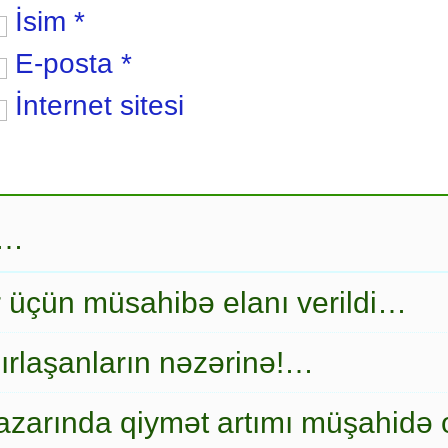
İsim
*
E-posta
*
İnternet sitesi
r…
r üçün müsahibə elanı verildi…
ırlaşanların nəzərinə!…
zarında qiymət artımı müşahidə