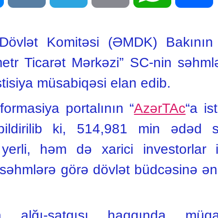
 Dövlət Komitəsi (ƏMDK) Bakının
metr Ticarət Mərkəzi” SC-nin səhmlə
stisiya müsabiqəsi elan edib.
ormasiya portalının “
AzərTAc
“a i
ildirilib ki, 514,981 min ədəd 
li, həm də xarici investorlar iş
 səhmlərə görə dövlət büdcəsinə ə
in alğı-satqısı haqqında müqa