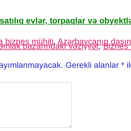
satılıq evlər, torpaqlar və obyektlə
 biznes mühiti
,
Azərbaycanın daşı
əmlak bazarındakı vəziyyət
,
Biznes t
yayımlanmayacak.
Gerekli alanlar
*
i