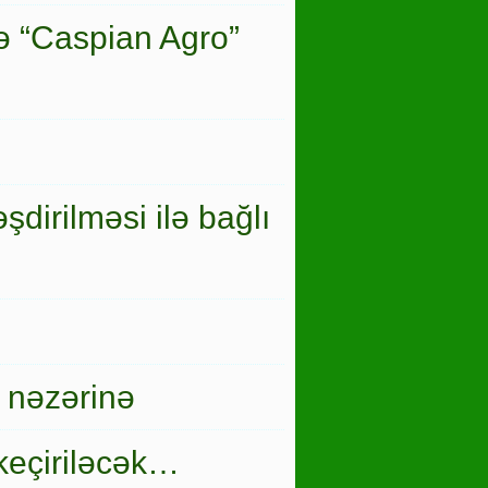
ə “Caspian Agro”
şdirilməsi ilə bağlı
 nəzərinə
keçiriləcək…