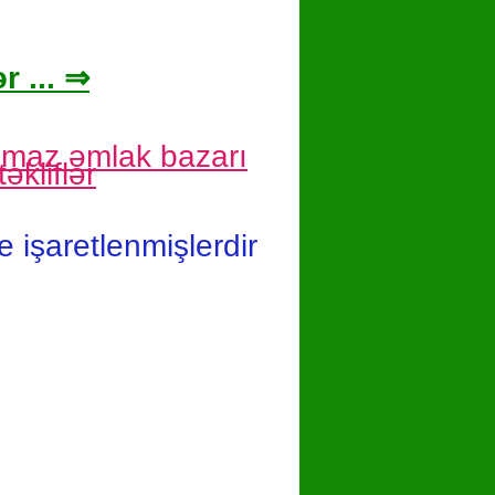
r ... ⇒
nmaz əmlak bazarı
əkliflər
le işaretlenmişlerdir