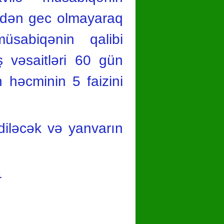
ündən gec olmayaraq
üsabiqənin qalibi
 vəsaitləri 60 gün
 həcminin 5 faizini
ediləcək və yanvarın
4