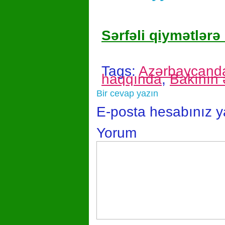
Sərfəli qiymətlərə 
Tags:
Azərbaycanda
haqqında
,
Bakının 
Bir cevap yazın
E-posta hesabınız 
Yorum