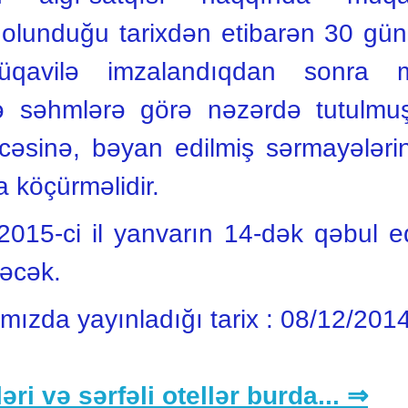
iq olunduğu tarixdən etibarən 30 g
Müqavilə imzalandıqdan sonra m
də səhmlərə görə nəzərdə tutulmuş
cəsinə, bəyan edilmiş sərmayələrin
 köçürməlidir.
 2015-ci il yanvarın 14-dək qəbul 
ləcək.
ımızda yayınladığı tarix :
08/12/201
əri və sərfəli otellər burda... ⇒