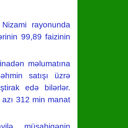
 Nizami rayonunda
rinin 99,89 faizinin
stinadən məlumatına
səhmin satışı üzrə
tirak edə bilərlər.
n azı 312 min manat
vilə müsabiqənin