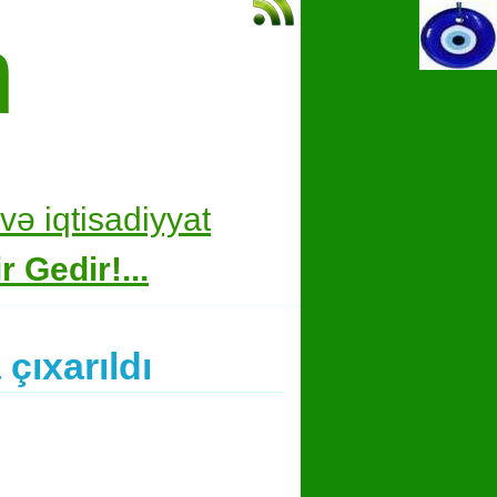
m
və i
qtisadiyyat
 Gedir!...
çıxarıldı
hare