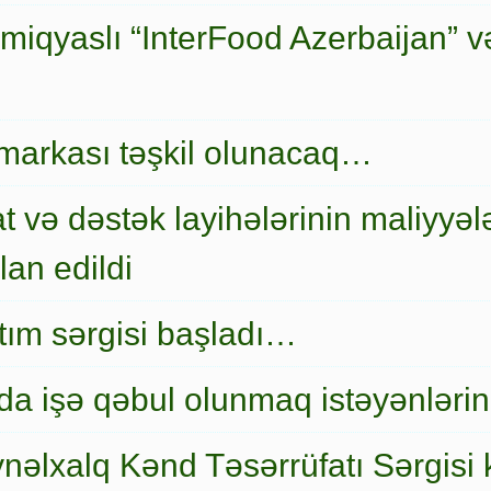
miqyaslı “InterFood Azerbaijan” v
markası təşkil olunacaq…
t və dəstək layihələrinin maliyyələ
an edildi
nıtım sərgisi başladı…
a işə qəbul olunmaq istəyənlərin
nəlxalq Kənd Təsərrüfatı Sərgisi 