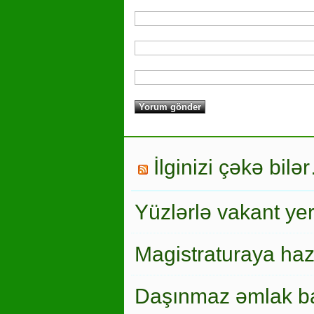
İlginizi çəkə bilə
Yüzlərlə vakant ye
Magistraturaya haz
Daşınmaz əmlak ba