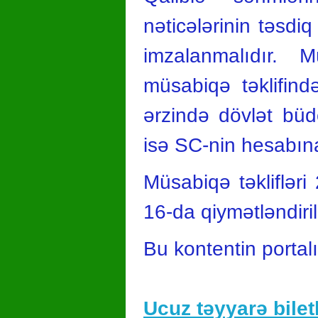
nəticələrinin təsd
imzalanmalıdır. 
müsabiqə təklifin
ərzində dövlət büd
isə SC-nin hesabına
Müsabiqə təklifləri
16-da qiymətləndiri
Bu kontentin portal
Ucuz təyyarə biletl