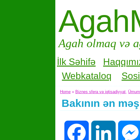
Agah
Agah olmaq və a
İlk Səhifə
Haqqımı
Webkataloq
Sosi
Home
»
Biznes sfera və iqtisadiyyat
,
Ümum
Bakının ən məşh
Facebook
LinkedIn