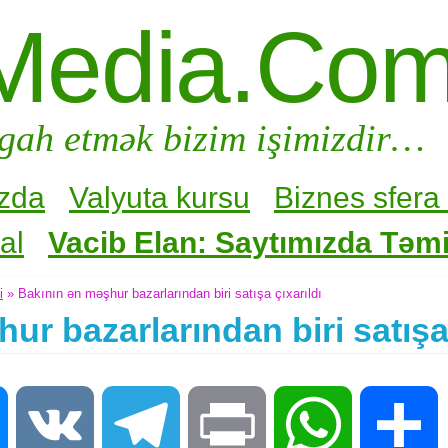
Media.Co
gah etmək bizim işimizdir…
zda
Valyuta kursu
Biznes sfera 
al
Vacib Elan: Saytımızda Təmir
i
» Bakının ən məşhur bazarlarından biri satışa çıxarıldı
ur bazarlarından biri satışa 
Messenger
VK
Telegram
Print
WhatsApp
S