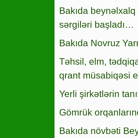
Bakıda beynəlxalq 
sərgiləri başladı…
Bakıda Novruz Yar
Təhsil, elm, tədqiqa
qrant müsabiqəsi el
Yerli şirkətlərin ta
Gömrük orqanlarınd
Bakıda növbəti Bey