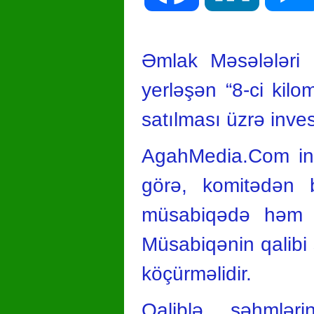
Əmlak Məsələləri
yerləşən “8-ci kilo
satılması üzrə inve
AgahMedia.Com inf
görə, komitədən b
müsabiqədə həm yer
Müsabiqənin qalibi
köçürməlidir.
Qaliblə səhmlər