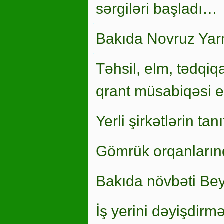
sərgiləri başladı…
Bakıda Novruz Yar
Təhsil, elm, tədqiqa
qrant müsabiqəsi el
Yerli şirkətlərin ta
Gömrük orqanlarınd
Bakıda növbəti Bey
İş yerini dəyişdirm