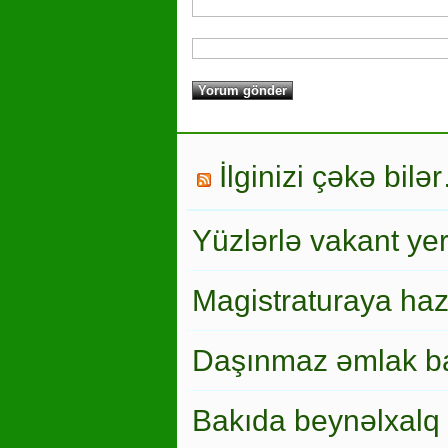
İlginizi çəkə bilə
Yüzlərlə vakant ye
Magistraturaya haz
Daşınmaz əmlak ba
Bakıda beynəlxalq 