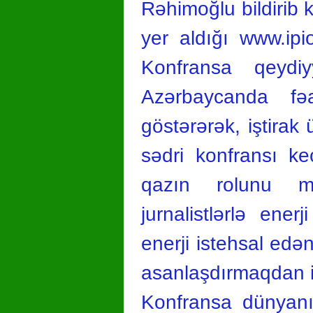
Rəhimoğlu bildirib k
yer aldığı www.ipi
Konfransa qeydiyy
Azərbaycanda fəa
göstərərək, iştirak 
sədri konfransı k
qazın rolunu mü
jurnalistlərlə ener
enerji istehsal edən
asanlaşdırmaqdan i
Konfransa dünyanı