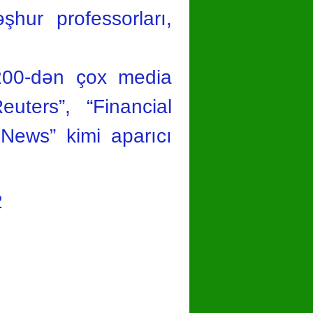
şhur professorları,
 200-dən çox media
Reuters”, “Financial
 News” kimi aparıcı
2