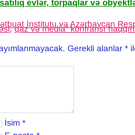
satılıq evlər, torpaqlar və obyektlə
tbuat İnstitutu və Azərbaycan Resp
əsi
,
qaz və media” konfransı haqqı
yayımlanmayacak.
Gerekli alanlar
*
i
İsim
*