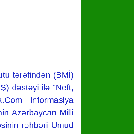
hare
tu tərəfindən (BMİ)
) dəstəyi ilə “Neft,
a.Com informasiya
in Azərbaycan Milli
əsinin rəhbəri Umud