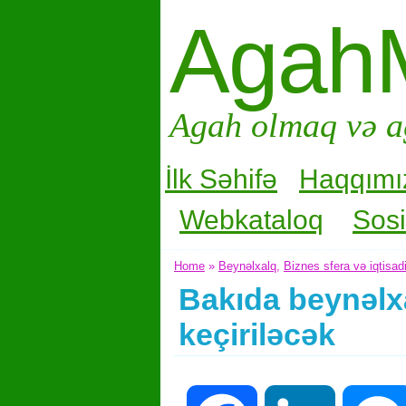
Agah
Agah olmaq və a
İlk Səhifə
Haqqımı
Webkataloq
Sosi
Home
»
Beynəlxalq
,
Biznes sfera və iqtisad
Bakıda beynəlxa
keçiriləcək