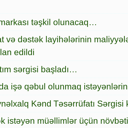
markası təşkil olunacaq…
t və dəstək layihələrinin maliyyələ
an edildi
nıtım sərgisi başladı…
a işə qəbul olunmaq istəyənlərin
nəlxalq Kənd Təsərrüfatı Sərgisi 
ək istəyən müəllimlər üçün növbət