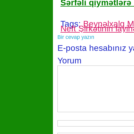
Sərfəli qiymətlərə 
Tags:
Beynəlxalq Mə
Neft Şirkətinin layih
Bir cevap yazın
E-posta hesabınız 
Yorum