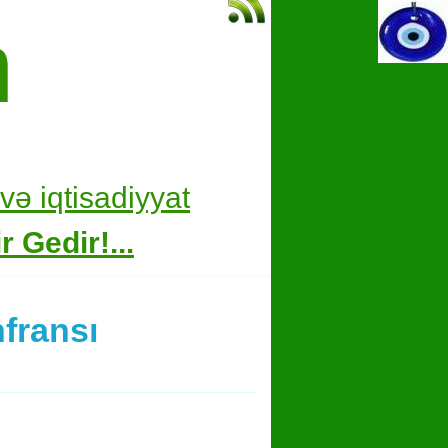
m
və i
qtisadiyyat
 Gedir!...
fransı