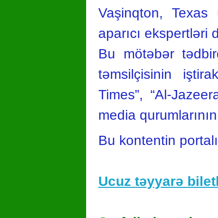
Vaşinqton, Texas u
aparıcı ekspertləri 
Bu mötəbər tədbir
təmsilçisinin iştir
Times”, “Al-Jazeer
media qurumlarının
Bu kontentin portal
Ucuz təyyarə biletl