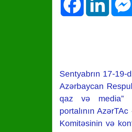
Facebook
LinkedIn
Sentyabrın 17-19-d
Azərbaycan Respubli
qaz və media” ko
portalının AzərTAc
Komitəsinin və kon