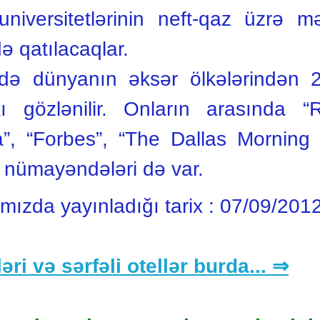
niversitetlərinin neft-qaz üzrə mə
də qatılacaqlar.
də dünyanın əksər ölkələrindən
akı gözlənilir. Onların arasında “
a”, “Forbes”, “The Dallas Morning
 nümayəndələri də var.
ımızda yayınladığı tarix :
07/09/201
əri və sərfəli otellər burda... ⇒