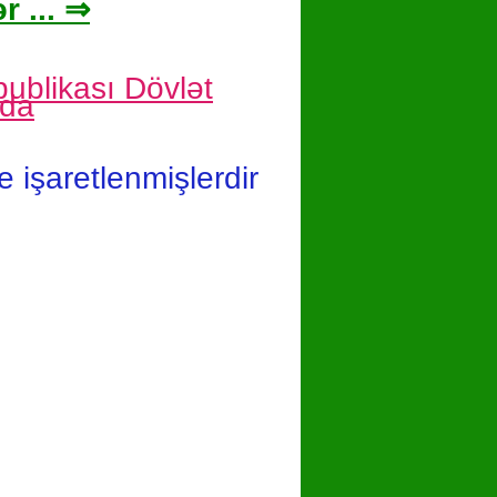
r ... ⇒
ublikası Dövlət
nda
le işaretlenmişlerdir