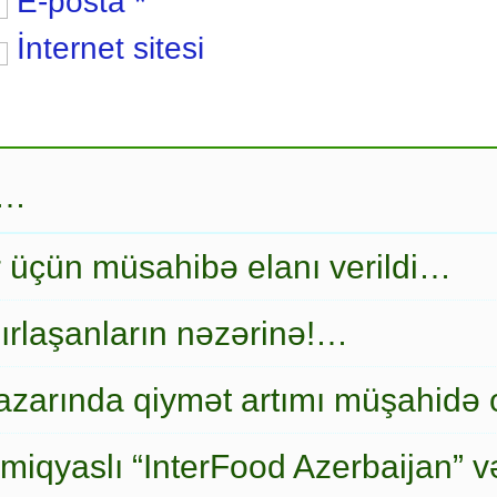
E-posta
*
İnternet sitesi
r…
r üçün müsahibə elanı verildi…
ırlaşanların nəzərinə!…
zarında qiymət artımı müşahidə
miqyaslı “InterFood Azerbaijan” v