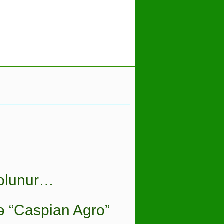
 olunur…
ə “Caspian Agro”