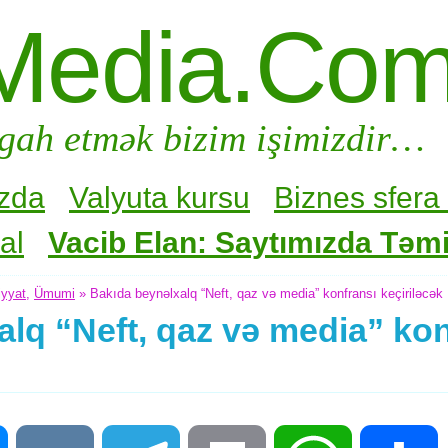
Media.Co
gah etmək bizim işimizdir…
zda
Valyuta kursu
Biznes sfera 
al
Vacib Elan: Saytımızda Təmir
iyyat
,
Ümumi
» Bakıda beynəlxalq “Neft, qaz və media” konfransı keçiriləcək
lq “Neft, qaz və media” kon