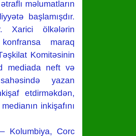
 ətraflı məlumatların
iyyətə başlamışdır.
. Xarici ölkələrin
ə konfransa maraq
 Təşkilat Komitəsinin
ad mediada neft və
 sahəsində yazan
inkişaf etdirməkdən,
i medianın inkişafını
 – Kolumbiya, Corc