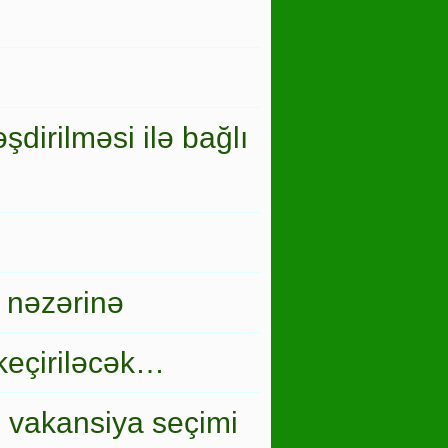
şdirilməsi ilə bağlı
 nəzərinə
keçiriləcək…
i vakansiya seçimi