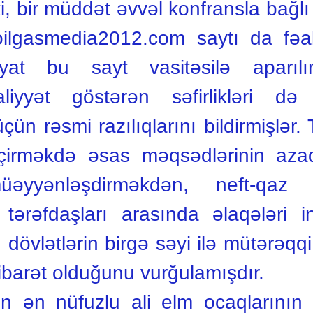
i, bir müddət əvvəl konfransla bağlı
oilgasmedia2012.com saytı da fəal
at bu sayt vasitəsilə aparılır
liyyət göstərən səfirlikləri d
üçün rəsmi razılıqlarını bildirmişlər.
eçirməkdə əsas məqsədlərinin az
əyyənləşdirməkdən, neft-qaz
ji tərəfdaşları arasında əlaqələri 
 dövlətlərin birgə səyi ilə mütərəqq
barət olduğunu vurğulamışdır.
n ən nüfuzlu ali elm ocaqlarının