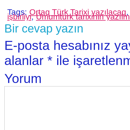
Tags:
Ortaq Türk Tarixi yazılacaq
işbirliyi
,
Ümumtürk tarixinin yazılm
Bir cevap yazın
E-posta hesabınız y
alanlar
*
ile işaretlenm
Yorum