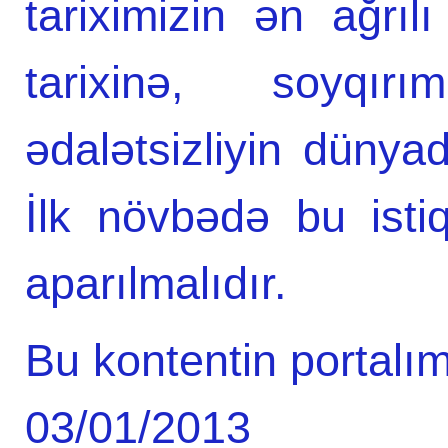
tariximizin ən ağrı
tarixinə, soyqır
ədalətsizliyin dünya
İlk növbədə bu isti
aparılmalıdır.
Bu kontentin portalım
03/01/2013