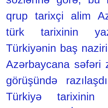
qrup tarixçi alim A
türk tarixinin y
Türkiyənin baş nazi
Azərbaycana səfəri z
görüşündə razılaşd
Türkiyə tarixinin 