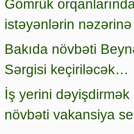
Gömrük orqanlarında
istəyənlərin nəzərinə
Bakıda növbəti Beynə
Sərgisi keçiriləcək…
İş yerini dəyişdirmək
növbəti vakansiya s