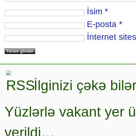
İsim
*
E-posta
*
İnternet sites
İlginizi çəkə bil
Yüzlərlə vakant yer 
verildi…