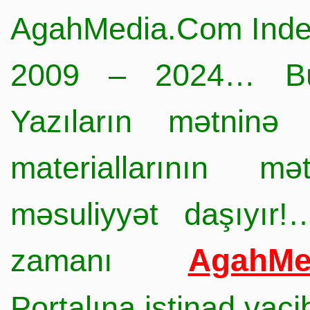
AgahMedia.Com Inde
2009 – 2024… Büt
Yazıların mətninə 
materiallarının mə
məsuliyyət daşıyır!
AgahMe
zamanı
Portalına istinad vac