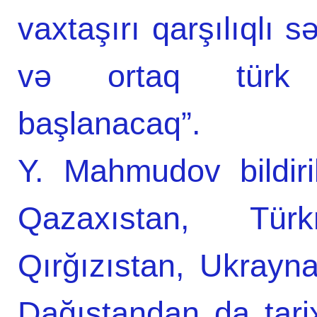
vaxtaşırı qarşılıqlı s
və ortaq türk t
başlanacaq”.
Y. Mahmudov bildiri
Qazaxıstan, Türk
Qırğızıstan, Ukrayn
Dağıstandan da tarix