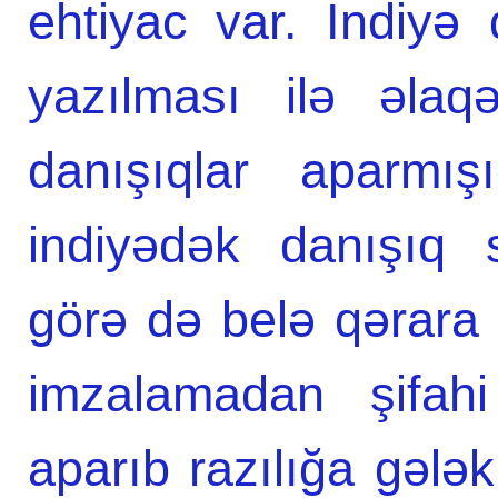
ehtiyac var. İndiyə 
yazılması ilə əlaq
danışıqlar aparmış
indiyədək danışıq 
görə də belə qərara g
imzalamadan şifahi
aparıb razılığa gələk.