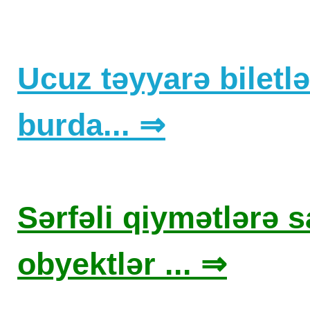
Ucuz təyyarə biletlər
burda... ⇒
Sərfəli qiymətlərə sa
obyektlər ... ⇒