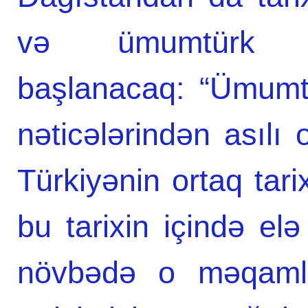
və ümumtürk ta
başlanacaq: “Ümumtü
nəticələrindən asıl
Türkiyənin ortaq tarix
bu tarixin içində elə
növbədə o məqamlar