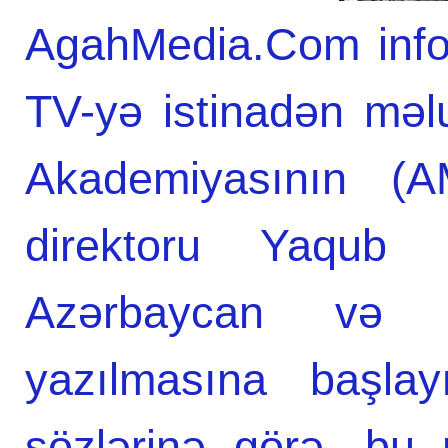
AgahMedia.Com infor
TV-yə istinadən məlu
Akademiyasının (AM
direktoru Yaqub 
Azərbaycan və T
yazılmasına başla
sözlərinə görə, bu