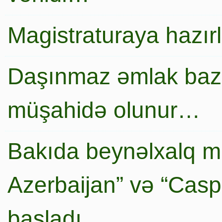
Magistraturaya hazır
Daşınmaz əmlak baza
müşahidə olunur…
Bakıda beynəlxalq mi
Azerbaijan” və “Caspi
başladı…