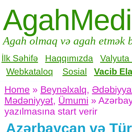
AgahMed
Agah olmaq və agah etmək b
İlk Səhifə
Haqqımızda
Valyuta
Webkataloq
Sosial
Vacib Ela
Home
»
Beynəlxalq
,
Ədəbiyya
Mədəniyyət
,
Ümumi
» Azərbayc
yazılmasına start verir
Azərbaycan və Türk