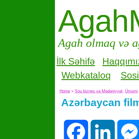
Agah
Agah olmaq və a
İlk Səhifə
Haqqımı
Webkataloq
Sosi
Home
»
Şou biznes və Mədəniyyət
,
Ümumi
Azərbaycan film
Facebook
LinkedIn