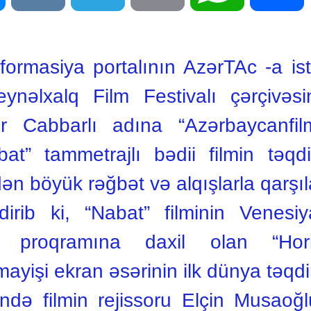
ormasiya portalının AzərTAc -a is
ynəlxalq Film Festivalı çərçivə
ər Cabbarlı adına “Azərbaycanfilm
at” tammetrajlı bədii filmin təqdi
dən böyük rəğbət və alqışlarla qarşıl
dirib ki, “Nabat” filminin Venes
s proqramına daxil olan “Hori
ayişi ekran əsərinin ilk dünya təqdi
də filmin rejissoru Elçin Musaoğlu