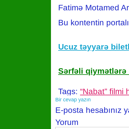
Fatimə Motamed Arya
Bu kontentin portal
Ucuz təyyarə biletl
Sərfəli qiymətlərə 
Tags:
“Nabat” filmi
Bir cevap yazın
E-posta hesabınız 
Yorum