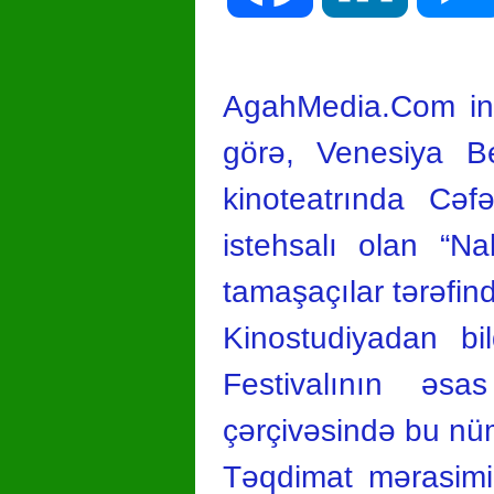
AgahMedia.Com inf
görə, Venesiya Be
kinoteatrında Cəf
istehsalı olan “Nab
tamaşaçılar tərəfin
Kinostudiyadan bil
Festivalının əsa
çərçivəsində bu nüm
Təqdimat mərasimin