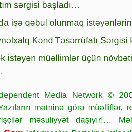
nıtım sərgisi başladı…
a işə qəbul olunmaq istəyənlərin
nəlxalq Kənd Təsərrüfatı Sərgisi 
ək istəyən müəllimlər üçün növbət
…
dependent Media Network © 20
zıların mətninə görə müəlliflər, r
işçilər məsuliyyət daşıyır!… Məl