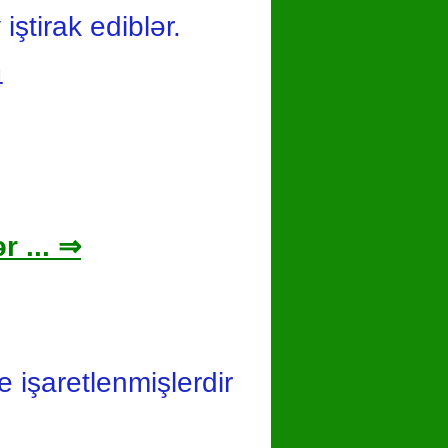
ştirak ediblər.
4
r ... ⇒
le işaretlenmişlerdir