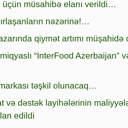
r üçün müsahibə elanı verildi…
ırlaşanların nəzərinə!…
zarında qiymət artımı müşahidə
miqyaslı “InterFood Azerbaijan” v
markası təşkil olunacaq…
t və dəstək layihələrinin maliyyələ
an edildi