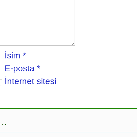
İsim
*
E-posta
*
İnternet sitesi
r…