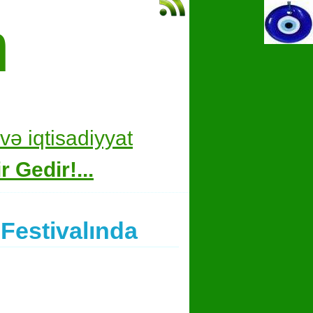
m
və i
qtisadiyyat
 Gedir!...
Festivalında
hare