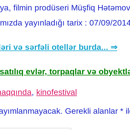
, filmin prodüseri Müşfiq Hətəmov i
ımızda yayınladığı tarix :
07/09/201
əri və sərfəli otellər burda... ⇒
satılıq evlər, torpaqlar və obyektlə
 haqqında
,
kinofestival
yayımlanmayacak.
Gerekli alanlar
*
i