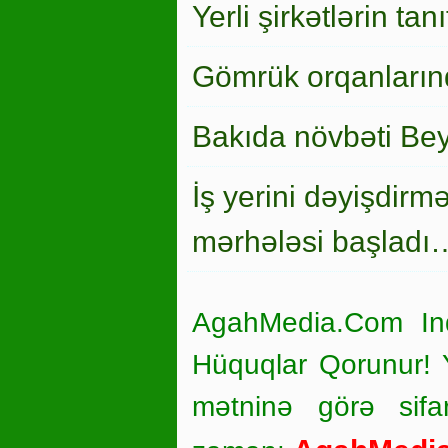
Yerli şirkətlərin ta
Gömrük orqanlarınd
Bakıda növbəti Bey
İş yerini dəyişdirm
mərhələsi başladı
AgahMedia.Com In
Hüquqlar Qorunur! Ya
mətninə görə sifar