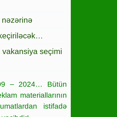
 nəzərinə
keçiriləcək…
i vakansiya seçimi
09 – 2024… Bütün
eklam materiallarının
umatlardan istifadə