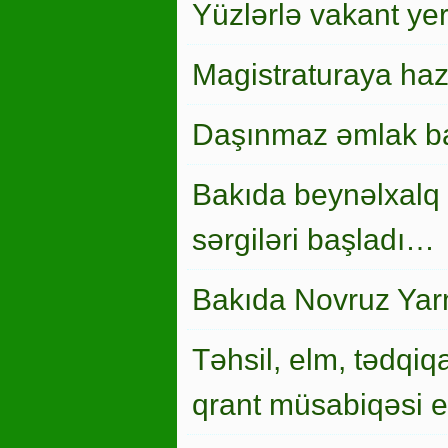
Yüzlərlə vakant ye
Magistraturaya haz
Daşınmaz əmlak ba
Bakıda beynəlxalq 
sərgiləri başladı…
Bakıda Novruz Yar
Təhsil, elm, tədqiqa
qrant müsabiqəsi el