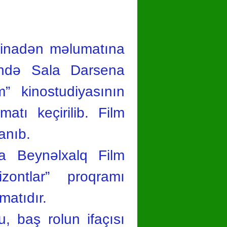
tinadən məlumatına
sində Sala Darsena
” kinostudiyasının
matı keçirilib. Film
anıb.
iya Beynəlxalq Film
zontlar” proqramı
matıdır.
, baş rolun ifaçısı