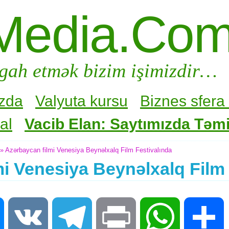
Media.Co
gah etmək bizim işimizdir…
zda
Valyuta kursu
Biznes sfera 
al
Vacib Elan: Saytımızda Təmir
» Azərbaycan filmi Venesiya Beynəlxalq Film Festivalında
i Venesiya Beynəlxalq Film 
Messenger
VK
Telegram
Print
WhatsApp
S