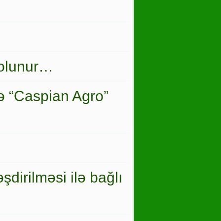
 olunur…
ə “Caspian Agro”
şdirilməsi ilə bağlı