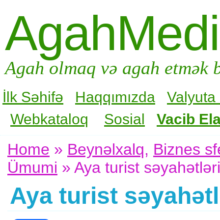
AgahMed
Agah olmaq və agah etmək b
İlk Səhifə
Haqqımızda
Valyuta
Webkataloq
Sosial
Vacib Ela
Home
»
Beynəlxalq
,
Biznes sf
Ümumi
» Aya turist səyahətləri
Aya turist səyahətl