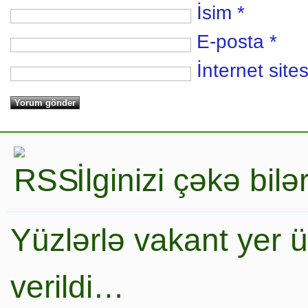
İsim
*
E-posta
*
İnternet sites
İlginizi çəkə bil
Yüzlərlə vakant yer 
verildi…