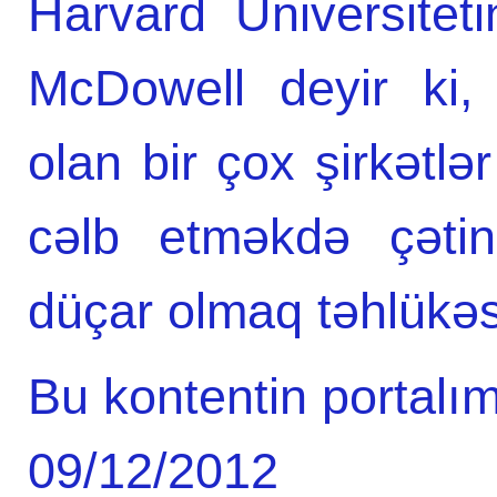
Harvard Universitet
McDowell deyir ki,
olan bir çox şirkətlə
cəlb etməkdə çətin
düçar olmaq təhlükəsi 
Bu kontentin portalım
09/12/2012