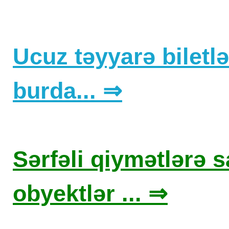
Ucuz təyyarə biletlər
burda... ⇒
Sərfəli qiymətlərə sa
obyektlər ... ⇒