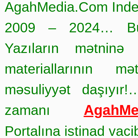
AgahMedia.Com Inde
2009 – 2024… Büt
Yazıların mətninə 
materiallarının mə
məsuliyyət daşıyır!
AgahMe
zamanı
Portalına istinad vac