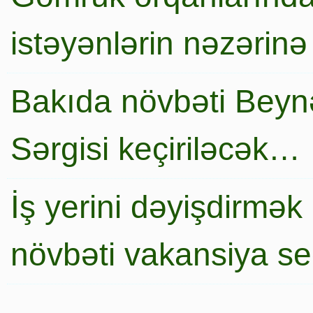
istəyənlərin nəzərinə
Bakıda növbəti Beynə
Sərgisi keçiriləcək…
İş yerini dəyişdirmək
növbəti vakansiya s