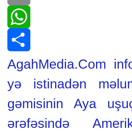
Print
WhatsApp
AgahMedia.Com info
Share
yə istinadən məlum
gəmisinin Aya uşuç
ərəfəsində Ame