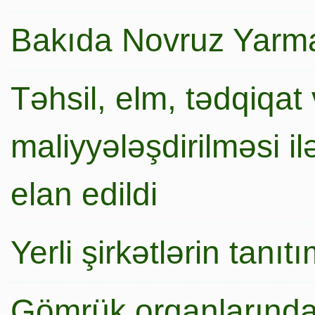
Bakıda Novruz Yarma
Təhsil, elm, tədqiqat 
maliyyələşdirilməsi i
elan edildi
Yerli şirkətlərin tanı
Gömrük orqanlarında