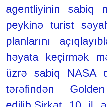
agentliyinin sabiq m
peykinə turist səyahə
planlarını açıqlayıb
həyata keçirmək mə
üzrə sabiq NASA di
tərəfindən Golde
edilib.Şirkət 10 il ə