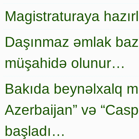
Magistraturaya hazır
Daşınmaz əmlak baza
müşahidə olunur…
Bakıda beynəlxalq mi
Azerbaijan” və “Caspi
başladı…