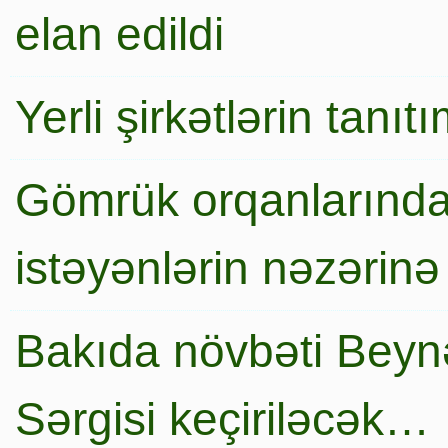
elan edildi
Yerli şirkətlərin tanı
Gömrük orqanlarında
istəyənlərin nəzərinə
Bakıda növbəti Beynə
Sərgisi keçiriləcək…