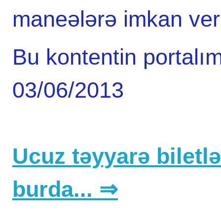
maneələrə imkan verə
Bu kontentin portalım
03/06/2013
Ucuz təyyarə biletlər
burda... ⇒