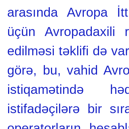
arasında Avropa İtti
üçün Avropadaxili 
edilməsi təklifi də v
görə, bu, vahid Avr
istiqamətində h
istifadəçilərə bir s
operatorların hesabl