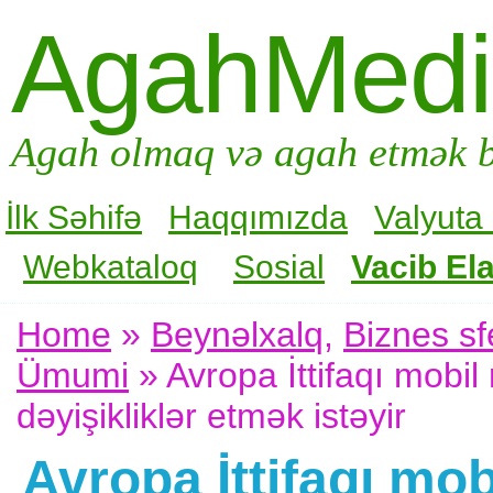
AgahMed
Agah olmaq və agah etmək b
İlk Səhifə
Haqqımızda
Valyuta
Webkataloq
Sosial
Vacib Ela
Home
»
Beynəlxalq
,
Biznes sf
Ümumi
» Avropa İttifaqı mobil
dəyişikliklər etmək istəyir
Avropa İttifaqı mob