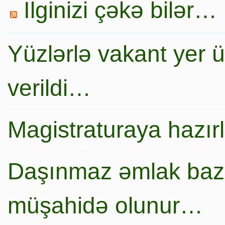
İlginizi çəkə bilər…
Yüzlərlə vakant yer 
verildi…
Magistraturaya hazır
Daşınmaz əmlak baza
müşahidə olunur…