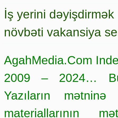
İş yerini dəyişdirmək
növbəti vakansiya s
AgahMedia.Com Inde
2009 – 2024… Büt
Yazıların mətninə 
materiallarının mə