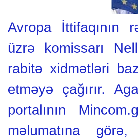
Avropa İttifaqının r
üzrə komissarı Nel
rabitə xidmətləri baz
etməyə çağırır. Ag
portalının Mincom.
məlumatına görə, N