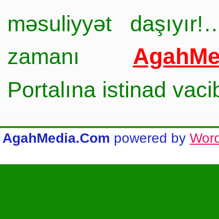
məsuliyyət daşıyır!
AgahMe
zamanı
Portalına istinad vac
AgahMedia.Com
powered by
Wor