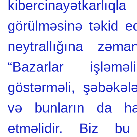
kibercinayətkarlıql
görülməsinə təkid ed
neytrallığına zəma
“Bazarlar işləməl
göstərməli, şəbəkələ
və bunların da ham
etməlidir. Biz bu