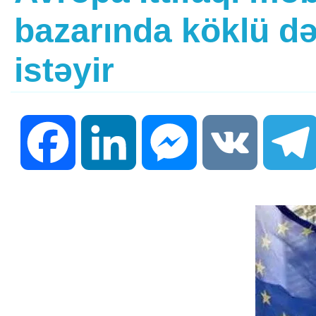
bazarında köklü də
istəyir
Facebook
LinkedIn
Messenger
VK