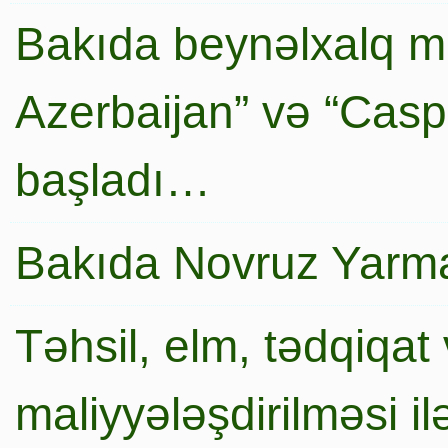
Bakıda beynəlxalq mi
Azerbaijan” və “Caspi
başladı…
Bakıda Novruz Yarma
Təhsil, elm, tədqiqat 
maliyyələşdirilməsi i