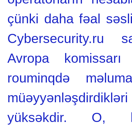
çünki daha fəal səsli
Cybersecurity.ru s
Avropa komissarı d
rouminqdə məlumat
müəyyənləşdirdiklər
yüksəkdir. O, h