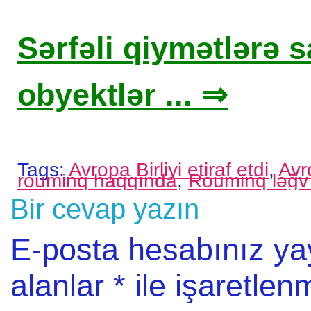
Sərfəli qiymətlərə sa
obyektlər ... ⇒
Tags:
Avropa Birliyi etiraf etdi
,
Avr
rouminq haqqında
,
Rouminq ləğv e
Bir cevap yazın
E-posta hesabınız y
alanlar
*
ile işaretlenm