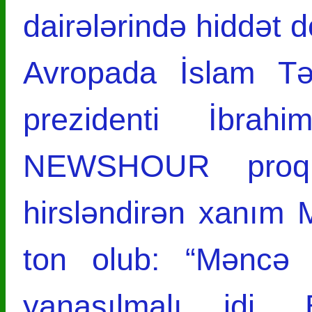
dairələrində hiddət 
Avropada İslam Təş
prezidenti İbra
NEWSHOUR proqr
hirsləndirən xanım M
ton olub: “Məncə 
yanaşılmalı idi.