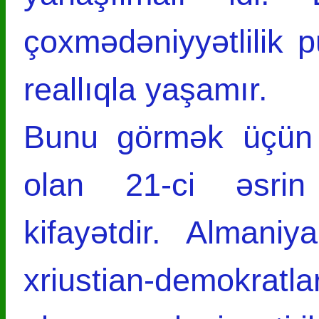
çoxmədəniyyətlilik 
reallıqla yaşamır.
Bunu görmək üçün e
olan 21-ci əsri
kifayətdir. Almani
xriustian-demokratla