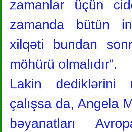
zamanlar üçün cidd
zamanda bütün in
xilqəti bundan son
möhürü olmalıdır”.
Lakin dediklərin
çalışsa da, Angela M
bəyanatları Avro