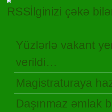
İlginizi çəkə bil
Yüzlərlə vakant y
verildi…
Magistraturaya haz
Daşınmaz əmlak ba