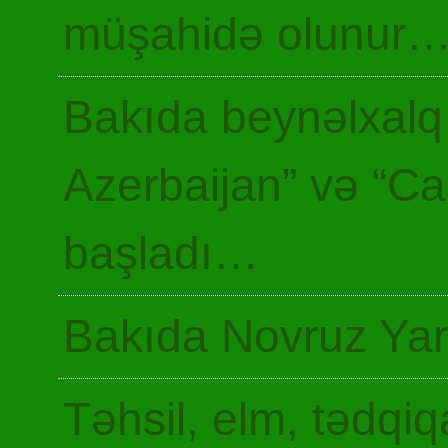
müşahidə olunur
Bakıda beynəlxalq 
Azerbaijan” və “Ca
başladı…
Bakıda Novruz Yar
Təhsil, elm, tədqiq