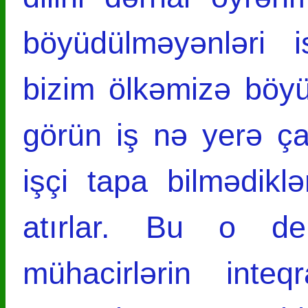
böyüdülməyənləri 
bizim ölkəmizə böy
görün iş nə yerə çat
işçi tapa bilmədikl
atırlar. Bu o de
mühacirlərin inteq