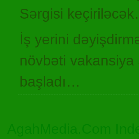
Sərgisi keçiriləcə
İş yerini dəyişdir
növbəti vakansiya 
başladı…
AgahMedia.Com Inde