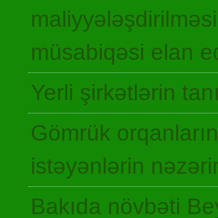
maliyyələşdirilməsi
müsabiqəsi elan ed
Yerli şirkətlərin ta
Gömrük orqanların
istəyənlərin nəzəri
Bakıda növbəti Be