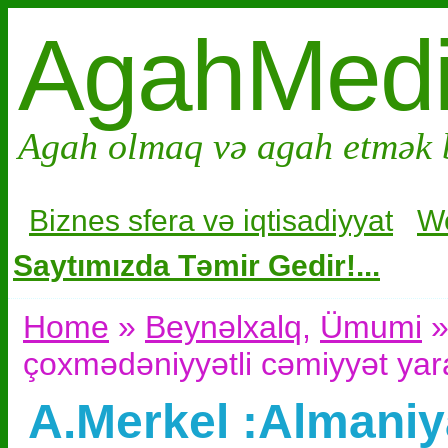
AgahMed
Agah olmaq və agah etmək 
Biznes sfera və i
qtisadiyyat
W
Saytımızda Təmir Gedir!...
Home
»
Beynəlxalq
,
Ümumi
»
çoxmədəniyyətli cəmiyyət yar
A.Merkel :Almaniy