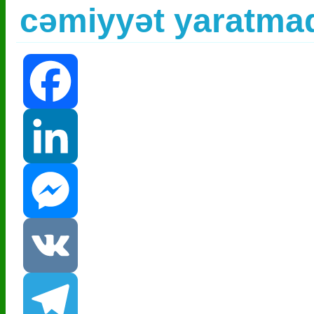
cəmiyyət yaratmaq
Facebook
LinkedIn
Messenger
VK