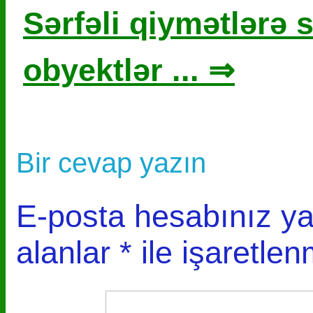
Sərfəli qiymətlərə s
obyektlər ... ⇒
Bir cevap yazın
E-posta hesabınız y
alanlar
*
ile işaretlen