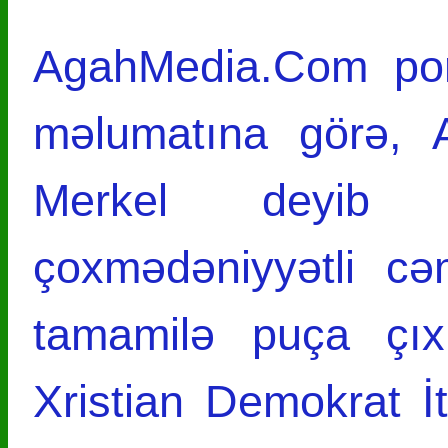
AgahMedia.Com port
məlumatına görə, A
Merkel deyib 
çoxmədəniyyətli cə
tamamilə puça çıx
Xristian Demokrat İt