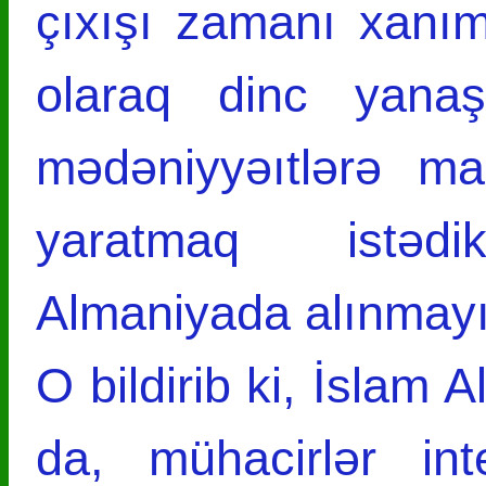
çıxışı zamanı xanı
olaraq dinc yanaş
mədəniyyəıtlərə ma
yaratmaq istədikl
Almaniyada alınmayı
O bildirib ki, İslam 
da, mühacirlər in