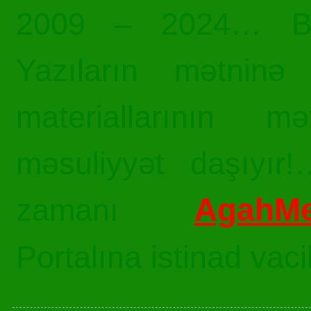
2009 – 2024… Bü
Yazıların mətninə 
materiallarının mə
məsuliyyət daşıyır!
AgahMe
zamanı
Portalına istinad vac