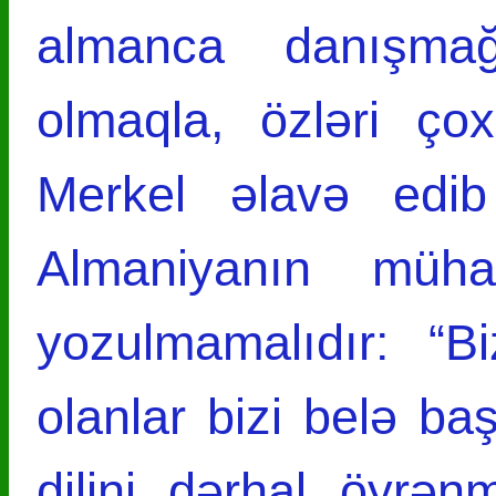
almanca danışma
olmaqla, özləri çox
Merkel əlavə edib
Almaniyanın mühac
yozulmamalıdır: “B
olanlar bizi belə ba
dilini dərhal öyrə