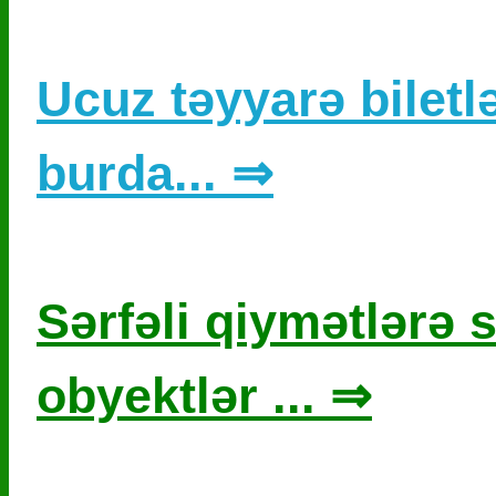
Ucuz təyyarə biletlə
burda... ⇒
Sərfəli qiymətlərə s
obyektlər ... ⇒