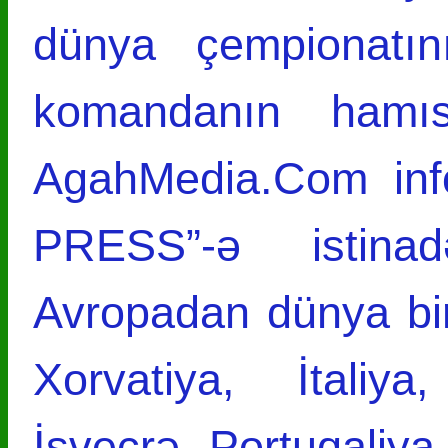
dünya çempionatını
komandanın hamı
AgahMedia.Com info
PRESS”-ə istina
Avropadan dünya biri
Xorvatiya, İtaliya
İsveçrə, Portuqaliy