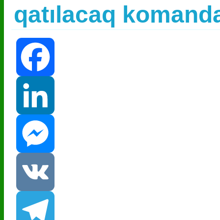
qatılacaq komandal
Facebook
LinkedIn
Messenger
VK