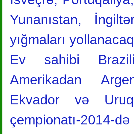
Yunanıstan, İngilt
yığmaları yollanacaq
Ev sahibi Brazi
Amerikadan Argen
Ekvador və Uruqv
çempionatı-2014-də 