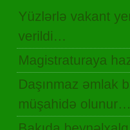
Yüzlərlə vakant y
verildi…
Magistraturaya haz
Daşınmaz əmlak ba
müşahidə olunur
Bakıda beynəlxalq 