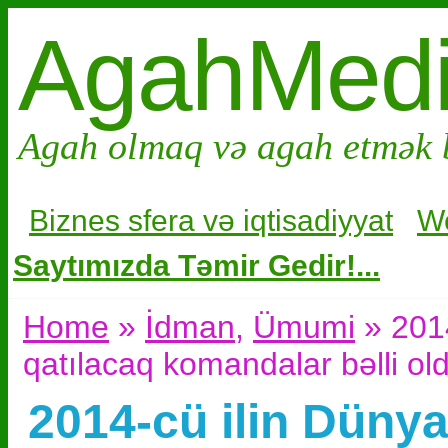
AgahMed
Agah olmaq və agah etmək 
Biznes sfera və i
qtisadiyyat
W
Saytımızda Təmir Gedir!...
Home
»
İdman
,
Ümumi
» 2014
qatılacaq komandalar bəlli ol
2014-cü ilin Düny