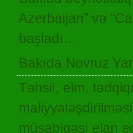
Azerbaijan” və “Ca
başladı…
Bakıda Novruz Yar
Təhsil, elm, tədqiq
maliyyələşdirilməsi
müsabiqəsi elan ed