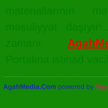
materiallarının mə
məsuliyyət daşıyır!
AgahMe
zamanı
Portalına istinad vac
AgahMedia.Com
powered by
Wor