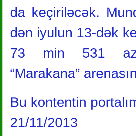
da keçiriləcək. Mun
dən iyulun 13-dək ke
73 min 531 aza
“Marakana” arenası
Bu kontentin portalım
21/11/2013