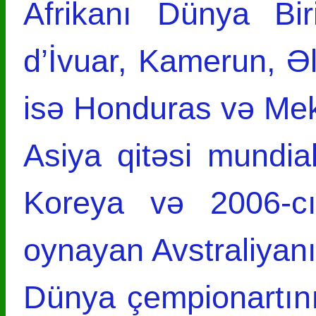
Afrikanı Dünya Biri
d’İvuar, Kamerun, Ə
isə Honduras və Mek
Asiya qitəsi mundia
Koreya və 2006-cı
oynayan Avstraliyanı 
Dünya çempionartın