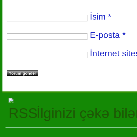
İsim
*
E-posta
*
İnternet site
İlginizi çəkə bil