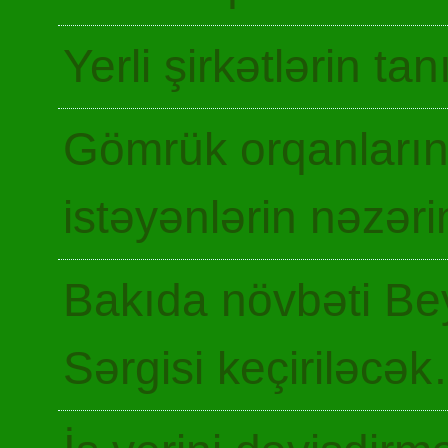
Yerli şirkətlərin ta
Gömrük orqanların
istəyənlərin nəzəri
Bakıda növbəti Be
Sərgisi keçiriləcə