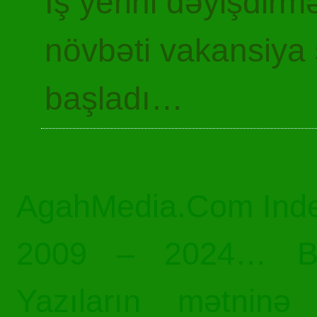
İş yerini dəyişdir
növbəti vakansiya 
başladı…
AgahMedia.Com Inde
2009 – 2024… Bü
Yazıların mətninə 