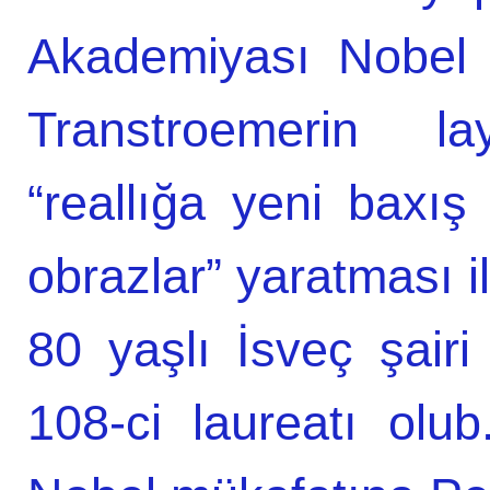
Akademiyası Nobel
Transtroemerin l
“reallığa yeni baxış
obrazlar” yaratması i
80 yaşlı İsveç şair
108-ci laureatı olu