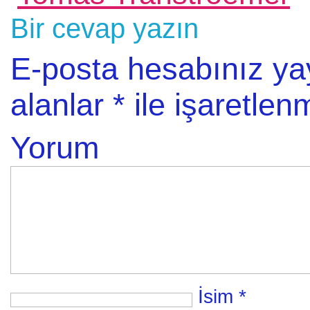
Bir cevap yazın
E-posta hesabınız y
alanlar
*
ile işaretlenm
Yorum
İsim
*