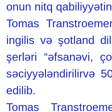
onun nitq qabiliyyətin
Tomas Transtroemeri
ingilis və şotland d
şerləri “əfsanəvi, ç
səciyyələndirilirvə 
edilib.
Tomas Transtroeme