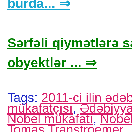
burda... ⇒
Sərfəli qiymətlərə sa
obyektlər ... ⇒
Tags:
2011-ci ilin ədə
mükafatçısı
,
Ədəbiyya
Nobel mükafatı
,
Nobel
Tomas Transtroemer