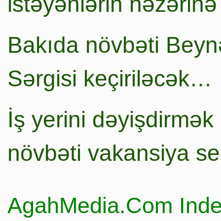
istəyənlərin nəzərinə
Bakıda növbəti Beynə
Sərgisi keçiriləcək…
İş yerini dəyişdirmək
növbəti vakansiya s
AgahMedia.Com Inde