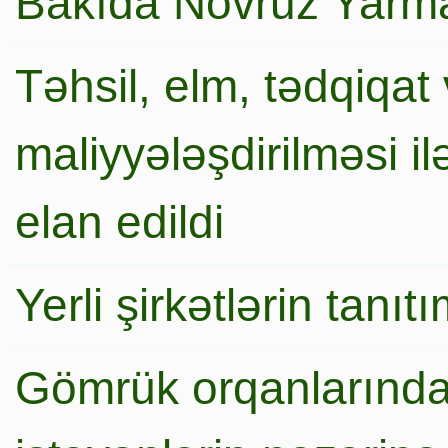
Bakıda Novruz Yarma
Təhsil, elm, tədqiqat 
maliyyələşdirilməsi i
elan edildi
Yerli şirkətlərin tanı
Gömrük orqanlarında