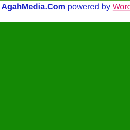
AgahMedia.Com
powered by
Wor