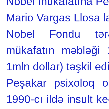
Nobel mükafatına Per
Mario Vargas Llosa l
Nobel Fondu tərə
mükafatın məbləği 
1mln dollar) təşkil edi
Peşakar psixoloq o
1990-cı ildə insult k