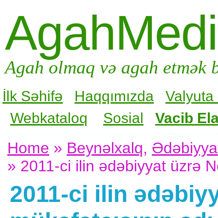
AgahMed
Agah olmaq və agah etmək b
İlk Səhifə
Haqqımızda
Valyuta
Webkataloq
Sosial
Vacib Ela
Home
»
Beynəlxalq
,
Ədəbiyya
» 2011-ci ilin ədəbiyyat üzrə
2011-ci ilin ədəbiy