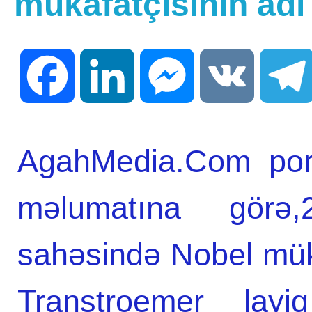
mükafatçısının ad
Facebook
LinkedIn
Messenger
VK
AgahMedia.Com port
məlumatına görə,2
sahəsində Nobel mük
Transtroemer layi