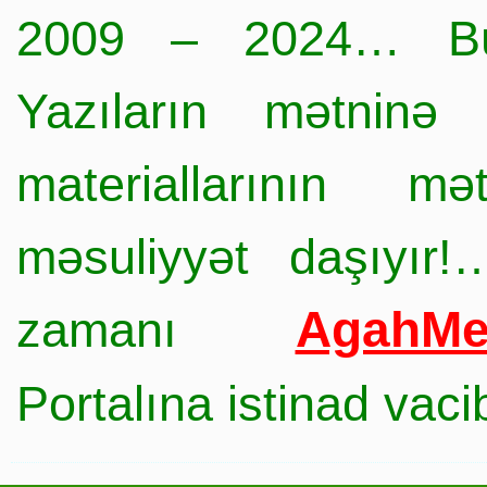
2009 – 2024… Büt
Yazıların mətninə 
materiallarının mə
məsuliyyət daşıyır!
AgahMe
zamanı
Portalına istinad vac