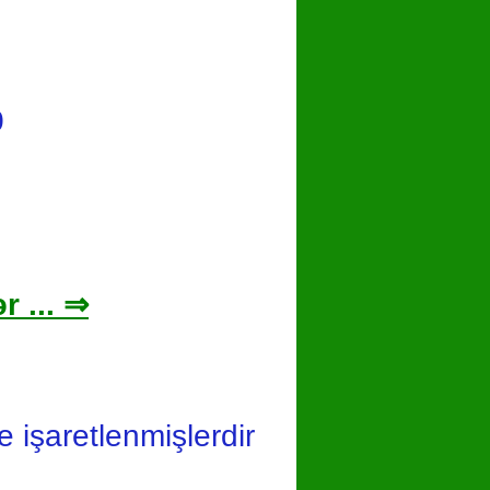
0
r ... ⇒
le işaretlenmişlerdir