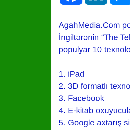
AgahMedia.Com port
İngiltərənin “The T
populyar 10 texnolo
1. iPad
2. 3D formatlı texn
3. Facebook
4. E-kitab oxuyucul
5. Google axtarış s