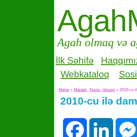
Agah
Agah olmaq və a
İlk Səhifə
Haqqımı
Webkataloq
Sosi
Home
»
Maraqlı
,
Texno
,
Ümumi
» 2010-cu i
2010-cu ilə da
Facebook
LinkedIn