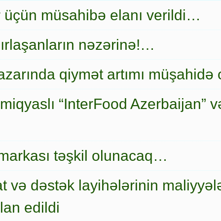
r üçün müsahibə elanı verildi…
ırlaşanların nəzərinə!…
zarında qiymət artımı müşahidə
miqyaslı “InterFood Azerbaijan” v
markası təşkil olunacaq…
t və dəstək layihələrinin maliyyələ
an edildi