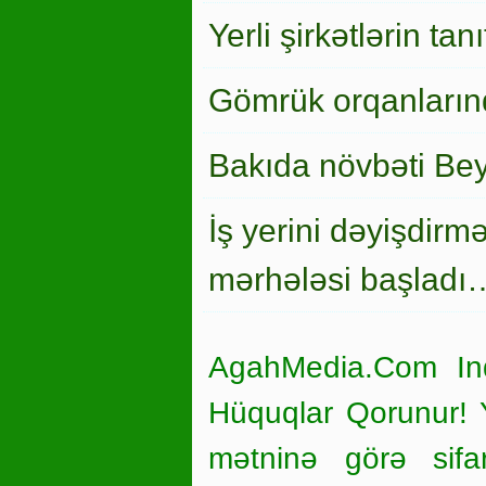
Yerli şirkətlərin ta
Gömrük orqanlarınd
Bakıda növbəti Bey
İş yerini dəyişdirm
mərhələsi başladı
AgahMedia.Com In
Hüquqlar Qorunur! Ya
mətninə görə sifar