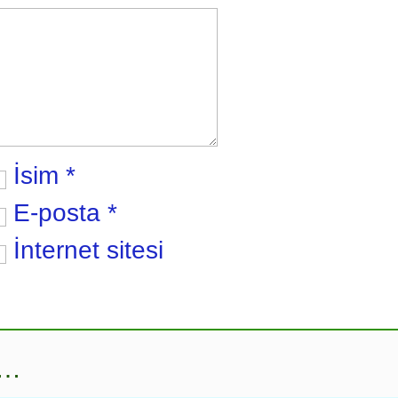
İsim
*
E-posta
*
İnternet sitesi
r…