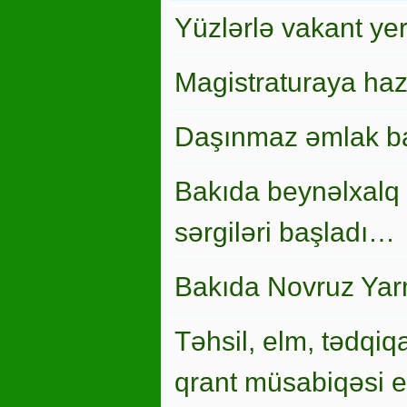
Yüzlərlə vakant ye
Magistraturaya haz
Daşınmaz əmlak ba
Bakıda beynəlxalq 
sərgiləri başladı…
Bakıda Novruz Yar
Təhsil, elm, tədqiqa
qrant müsabiqəsi el