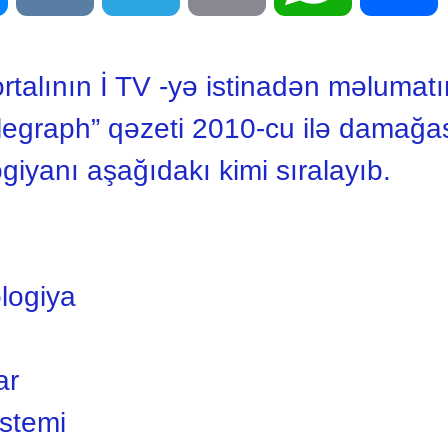
alının İ TV -yə istinadən məlumatı
elegraph” qəzeti 2010-cu ilə damağa
giyanı aşağıdakı kimi sıralayıb.
ologiya
ar
istemi