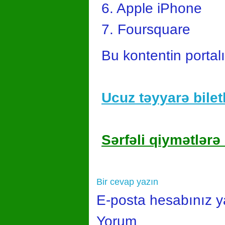
6. Apple iPhone
7. Foursquare
Bu kontentin portal
Ucuz təyyarə biletl
Sərfəli qiymətlərə 
Bir cevap yazın
E-posta hesabınız 
Yorum