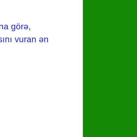
na görə,
sını vuran ən