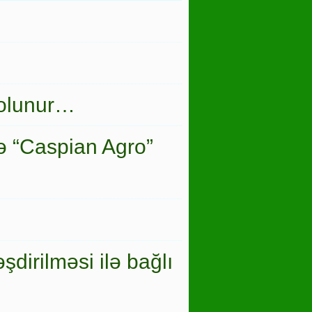
 olunur…
ə “Caspian Agro”
şdirilməsi ilə bağlı