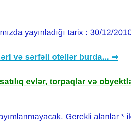
ımızda yayınladığı tarix :
30/12/201
əri və sərfəli otellər burda... ⇒
satılıq evlər, torpaqlar və obyektlə
yayımlanmayacak.
Gerekli alanlar
*
i