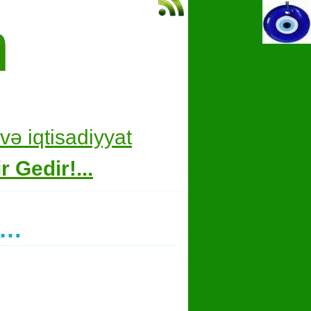
m
və i
qtisadiyyat
 Gedir!...
a…
hare