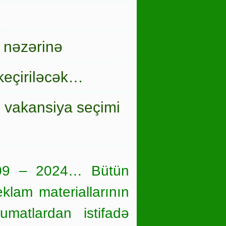
 nəzərinə
keçiriləcək…
i vakansiya seçimi
09 – 2024… Bütün
eklam materiallarının
umatlardan istifadə