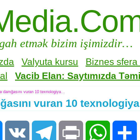
Media.Co
gah etmək bizim işimizdir…
zda
Valyuta kursu
Biznes sfera 
al
Vacib Elan: Saytımızda Təmir
lə damğasını vuran 10 texnologiya…
mğasını vuran 10 texnologiy
Messenger
VK
Telegram
Print
WhatsApp
S