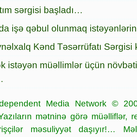
nıtım sərgisi başladı…
a işə qəbul olunmaq istəyənlərin
nəlxalq Kənd Təsərrüfatı Sərgisi 
ək istəyən müəllimlər üçün növbət
…
dependent Media Network © 20
zıların mətninə görə müəlliflər, r
işçilər məsuliyyət daşıyır!… Məl