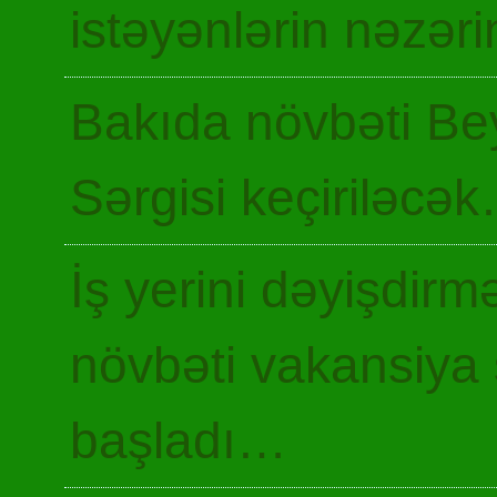
istəyənlərin nəzəri
Bakıda növbəti Be
Sərgisi keçiriləcə
İş yerini dəyişdir
növbəti vakansiya 
başladı…