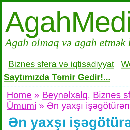
AgahMed
Agah olmaq və agah etmək 
Biznes sfera və i
qtisadiyyat
W
Saytımızda Təmir Gedir!...
Home
»
Beynəlxalq
,
Biznes sf
Ümumi
» Ən yaxşı işəgötürən
Ən yaxşı işəgötür