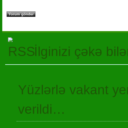
İlginizi çəkə bil
Yüzlərlə vakant y
verildi…