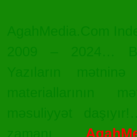
AgahMedia.Com Inde
2009 – 2024… Bü
Yazıların mətninə 
materiallarının mə
məsuliyyət daşıyır!
AgahMe
zamanı