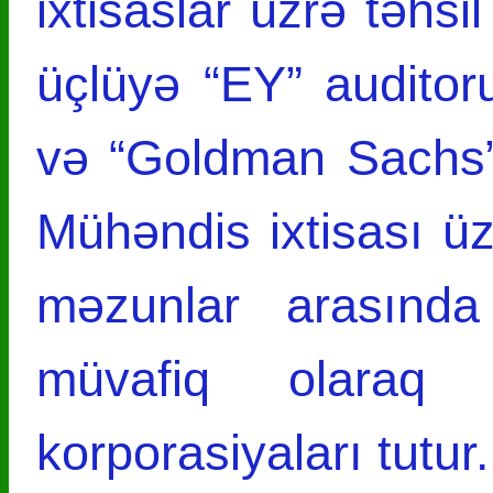
ixtisaslar üzrə təhs
üçlüyə “EY” audito
və “Goldman Sachs” 
Mühəndis ixtisası ü
məzunlar arasında
müvafiq olaraq 
korporasiyaları tutur.