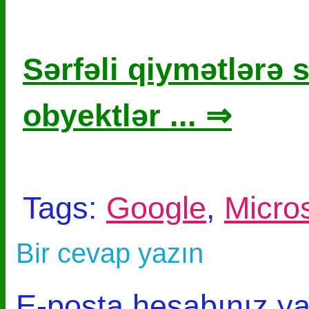
Sərfəli qiymətlərə s
obyektlər ... ⇒
Tags:
Google
,
Micros
Bir cevap yazın
E-posta hesabınız y