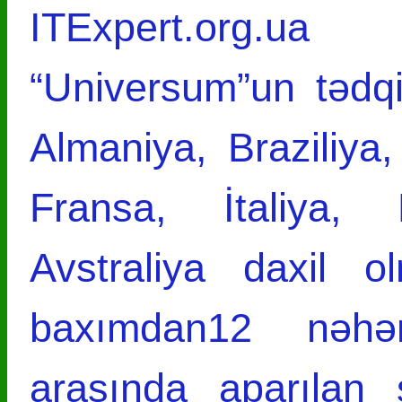
ITExpert.org.ua
“Universum”un tədq
Almaniya, Braziliya
Fransa, İtaliya,
Avstraliya daxil o
baxımdan12 nəhən
arasında aparılan 