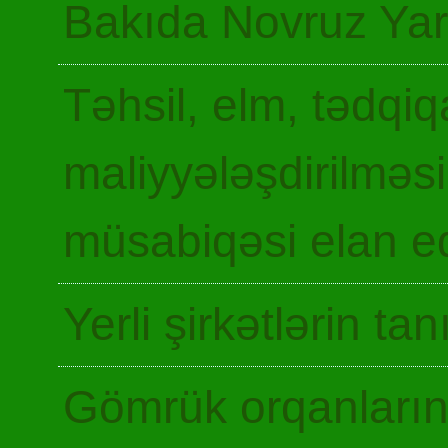
Bakıda Novruz Yar
Təhsil, elm, tədqiq
maliyyələşdirilməsi
müsabiqəsi elan ed
Yerli şirkətlərin ta
Gömrük orqanların