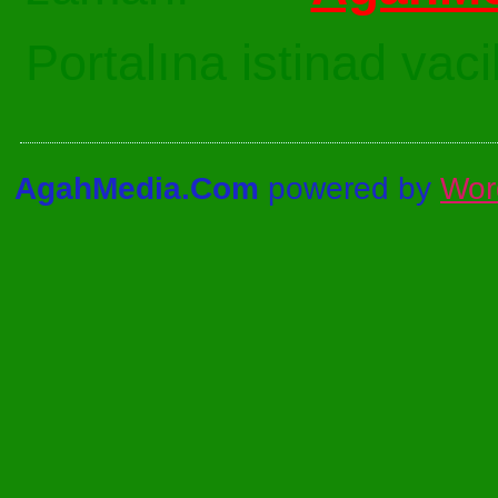
Portalına istinad vac
AgahMedia.Com
powered by
Wor