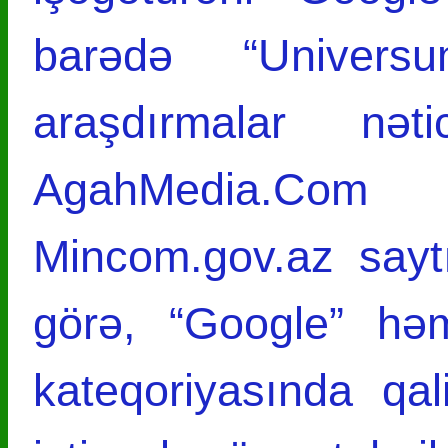
barədə “Universu
araşdırmalar nə
AgahMedia.Com i
Mincom.gov.az sayt
görə, “Google” h
kateqoriyasında qal