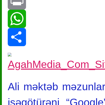
Telegram
Print
WhatsApp
Share
Ali məktəb məzunla
işəgötürəni “Google