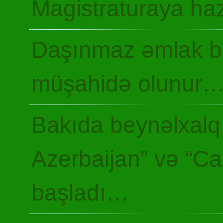
Magistraturaya haz
Daşınmaz əmlak ba
müşahidə olunur
Bakıda beynəlxalq 
Azerbaijan” və “Ca
başladı…