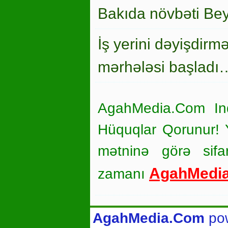
Bakıda növbəti Bey
İş yerini dəyişdirm
mərhələsi başladı
AgahMedia.Com In
Hüquqlar Qorunur! Ya
mətninə görə sifar
AgahMedi
zamanı
AgahMedia.Com
po