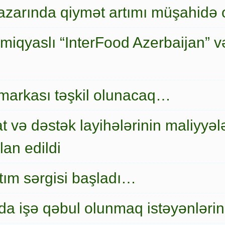
zarında qiymət artımı müşahidə
miqyaslı “InterFood Azerbaijan” v
markası təşkil olunacaq…
t və dəstək layihələrinin maliyyələ
an edildi
nıtım sərgisi başladı…
a işə qəbul olunmaq istəyənlərin