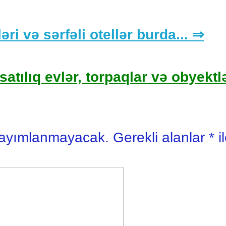
əri və sərfəli otellər burda... ⇒
satılıq evlər, torpaqlar və obyektlə
yayımlanmayacak.
Gerekli alanlar
*
i