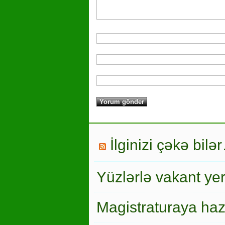
İlginizi çəkə bilə
Yüzlərlə vakant ye
Magistraturaya haz