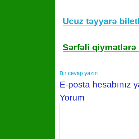
Ucuz təyyarə biletl
Sərfəli qiymətlərə 
Bir cevap yazın
E-posta hesabınız 
Yorum