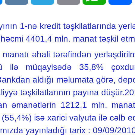
ının 1-nə kredit təşkilatlarında yerl
həcmi 4401,4 mln. manat təşkil etmi
anatı əhali tərəfindən yerləşdirilm
vrü ilə müqayisədə 35,8% çoxdu
Bankdan aldığı məlumata görə, depo
liyyə təşkilatlarının payına düşür.20
an əmanətlərin 1212,1 mln. manat
55,4%) isə xarici valyuta ilə cəlb ed
ımızda yayınladığı tarix :
09/09/201