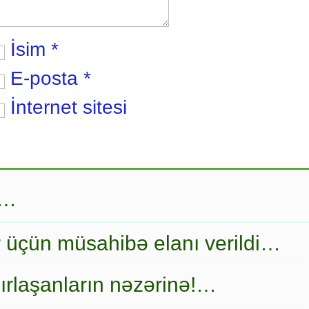
İsim
*
E-posta
*
İnternet sitesi
r…
r üçün müsahibə elanı verildi…
ırlaşanların nəzərinə!…