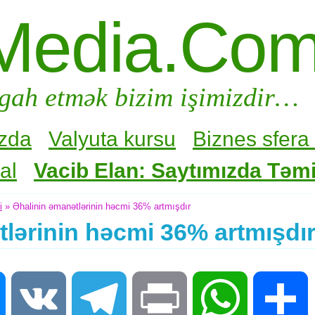
Media.Co
gah etmək bizim işimizdir…
zda
Valyuta kursu
Biznes sfera 
al
Vacib Elan: Saytımızda Təmir
i
» Əhalinin əmanətlərinin həcmi 36% artmışdır
lərinin həcmi 36% artmışdı
Messenger
VK
Telegram
Print
WhatsApp
S