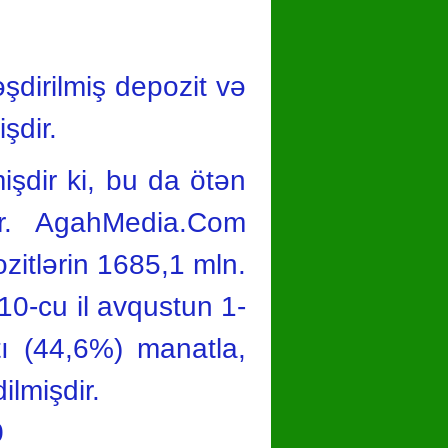
əşdirilmiş depozit və
şdir.
işdir ki, bu da ötən
r. AgahMedia.Com
zitlərin 1685,1 mln.
10-cu il avqustun 1-
ı (44,6%) manatla,
ilmişdir.
0