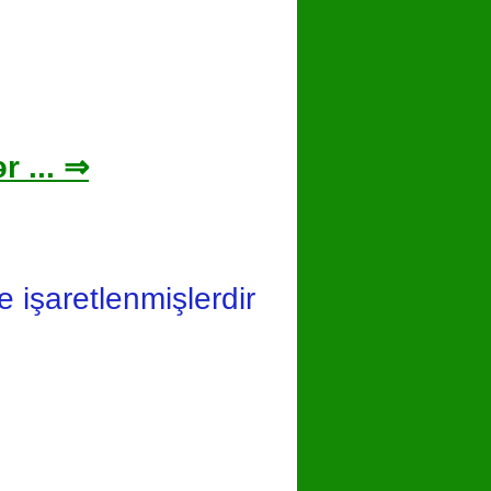
r ... ⇒
le işaretlenmişlerdir