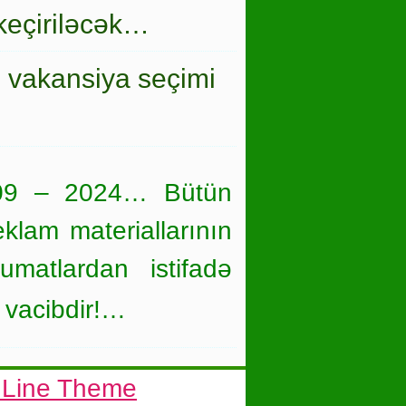
keçiriləcək…
i vakansiya seçimi
09 – 2024… Bütün
eklam materiallarının
umatlardan istifadə
 vacibdir!…
 Line Theme