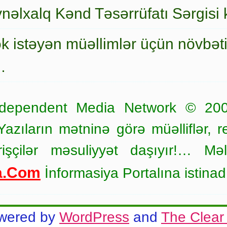
nəlxalq Kənd Təsərrüfatı Sərgisi 
ək istəyən müəllimlər üçün növbət
…
dependent Media Network © 20
zıların mətninə görə müəlliflər, r
işçilər məsuliyyət daşıyır!… Məl
a.Com
İnformasiya Portalına istinad
wered by
WordPress
and
The Clear