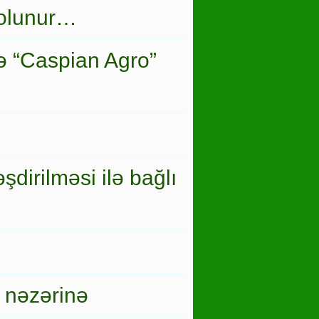
 olunur…
ə “Caspian Agro”
şdirilməsi ilə bağlı
 nəzərinə