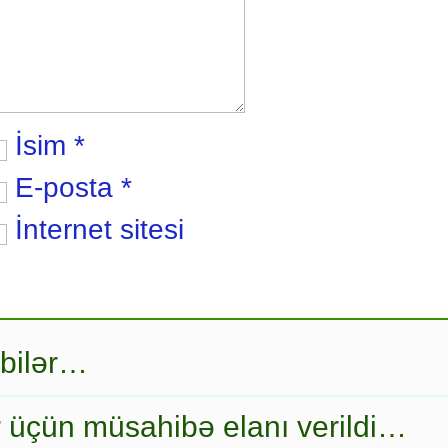
İsim
*
E-posta
*
İnternet sitesi
 bilər…
r üçün müsahibə elanı verildi…