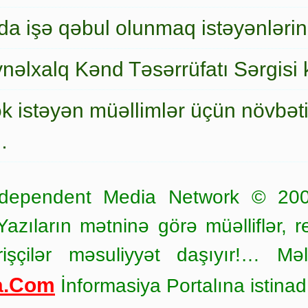
a işə qəbul olunmaq istəyənlərin
nəlxalq Kənd Təsərrüfatı Sərgisi 
ək istəyən müəllimlər üçün növbət
…
dependent Media Network © 20
zıların mətninə görə müəlliflər, r
işçilər məsuliyyət daşıyır!… Məl
a.Com
İnformasiya Portalına istinad