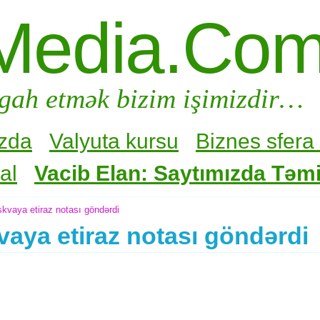
Media.Co
gah etmək bizim işimizdir…
zda
Valyuta kursu
Biznes sfera 
al
Vacib Elan: Saytımızda Təmir
vaya etiraz notası göndərdi
aya etiraz notası göndərdi