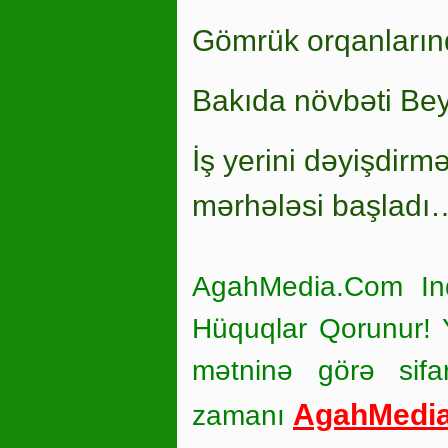
Gömrük orqanlarınd
Bakıda növbəti Bey
İş yerini dəyişdirm
mərhələsi başladı
AgahMedia.Com In
Hüquqlar Qorunur! Ya
mətninə görə sifar
AgahMedi
zamanı