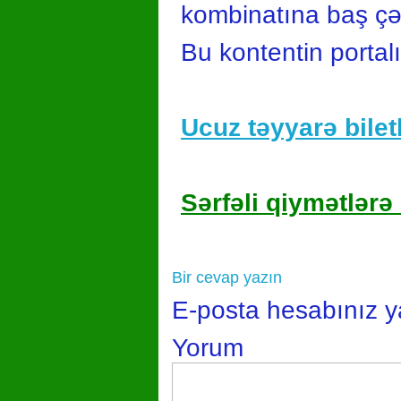
kombinatına baş çə
Bu kontentin portal
Ucuz təyyarə biletl
Sərfəli qiymətlərə 
Bir cevap yazın
E-posta hesabınız 
Yorum