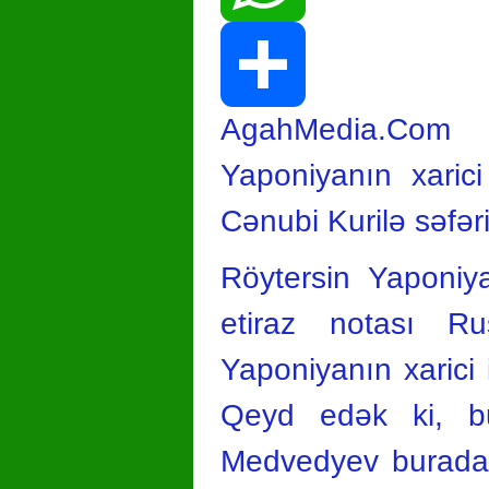
WhatsApp
AgahMedia.Com p
Share
Yaponiyanın xarici
Cənubi Kurilə səfər
Röytersin Yaponiya
etiraz notası Rus
Yaponiyanın xarici 
Qeyd edək ki, b
Medvedyev burada i