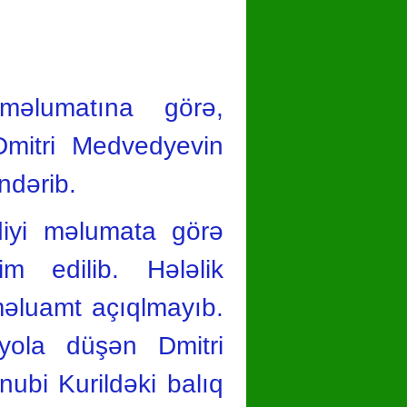
məlumatına görə,
 Dmitri Medvedyevin
ndərib.
rdiyi məlumata görə
im edilib. Hələlik
 məluamt açıqlmayıb.
ola düşən Dmitri
ubi Kurildəki balıq