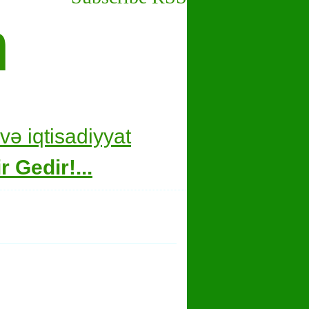
m
və i
qtisadiyyat
 Gedir!...