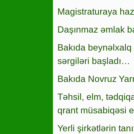
Magistraturaya haz
Daşınmaz əmlak ba
Bakıda beynəlxalq 
sərgiləri başladı…
Bakıda Novruz Yar
Təhsil, elm, tədqiqa
qrant müsabiqəsi el
Yerli şirkətlərin ta