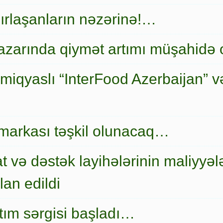
ırlaşanların nəzərinə!…
zarında qiymət artımı müşahidə
miqyaslı “InterFood Azerbaijan” v
markası təşkil olunacaq…
t və dəstək layihələrinin maliyyələ
an edildi
nıtım sərgisi başladı…