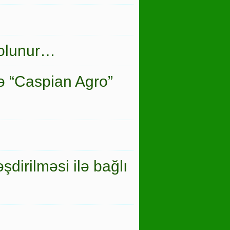
 olunur…
ə “Caspian Agro”
şdirilməsi ilə bağlı