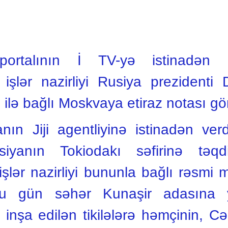
ortalının İ TV-yə istinadən 
 işlər nazirliyi Rusiya prezidenti
i ilə bağlı Moskvaya etiraz notası gö
nın Jiji agentliyinə istinadən ve
iyanın Tokiodakı səfirinə təqd
işlər nazirliyi bununla bağlı rəsmi
u gün səhər Kunaşir adasına y
nşa edilən tikilələrə həmçinin, Cən