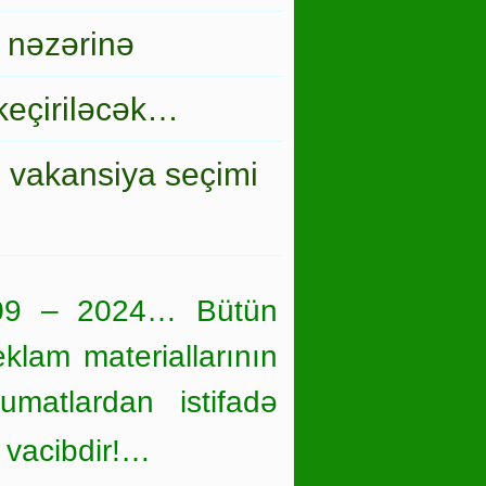
 nəzərinə
keçiriləcək…
i vakansiya seçimi
09 – 2024… Bütün
eklam materiallarının
umatlardan istifadə
 vacibdir!…