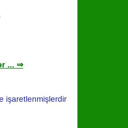
0
r ... ⇒
le işaretlenmişlerdir