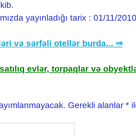
kib.
ımızda yayınladığı tarix :
01/11/201
əri və sərfəli otellər burda... ⇒
satılıq evlər, torpaqlar və obyektlə
yayımlanmayacak.
Gerekli alanlar
*
i