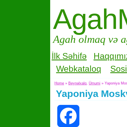
Agah
Agah olmaq və a
İlk Səhifə
Haqqımı
Webkataloq
Sosi
Home
»
Beynəlxalq
,
Ümumi
» Yaponiya Mosk
Yaponiya Moskv