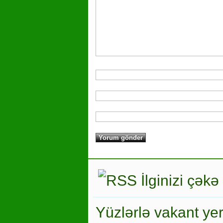
İlginizi çəkə
Yüzlərlə vakant ye