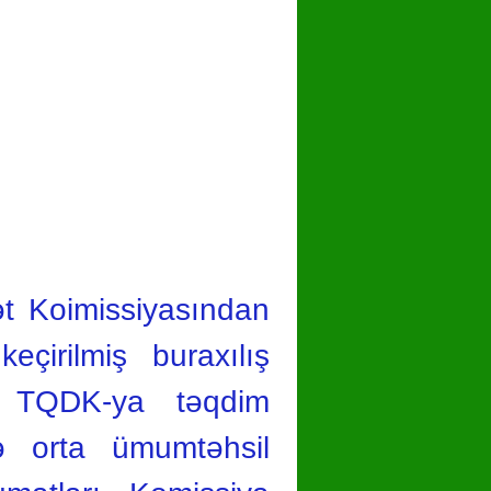
hare
t Koimissiyasından
eçirilmiş buraxılış
sı TQDK-ya təqdim
ə orta ümumtəhsil