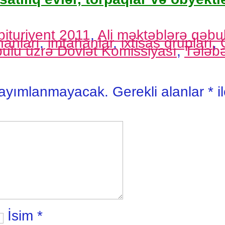
bituriyent 2011
,
Ali məktəblərə qəbul
hanları
,
imtahanlar
,
ixtisas qrupları
,
ulu üzrə Dövlət Komissiyası
,
Tələbə
yayımlanmayacak.
Gerekli alanlar
*
i
İsim
*