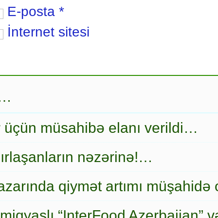
E-posta
*
İnternet sitesi
r…
r üçün müsahibə elanı verildi…
ırlaşanların nəzərinə!…
zarında qiymət artımı müşahidə
miqyaslı “InterFood Azerbaijan” v