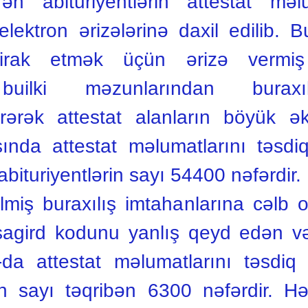
irən abituriyentlərin attestat mə
 elektron ərizələrinə daxil edilib.
ştirak etmək üçün ərizə vermi
 builki məzunlarından buraxıl
rərək attestat alanların böyük ə
nda attestat məlumatlarını təsdiq
ituriyentlərin sayı 54400 nəfərdir.
ilmiş buraxılış imtahanlarına cəlb 
 şagird kodunu yanlış qeyd edən 
-da attestat məlumatlarını təsdiq e
in sayı təqribən 6300 nəfərdir. Hə