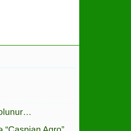
 olunur…
ə “Caspian Agro”