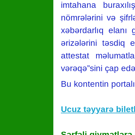
imtahana buraxılı
nömrələrini və şif
xəbərdarlıq elanı g
ərizələrini təsdiq
attestat məlumatla
vərəqə”sini çap edə 
Bu kontentin portal
Ucuz təyyarə biletl
Sərfəli qiymətlərə 