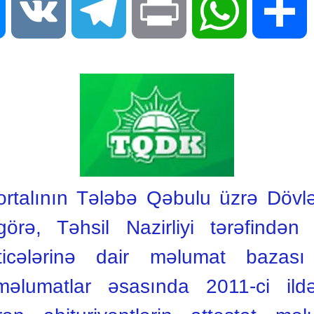
Messenger
VK
Telegram
Print
WhatsApp
S
talının Tələbə Qəbulu üzrə Dövlə
rə, Təhsil Nazirliyi tərəfindən k
əticələrinə dair məlumat baza
əlumatlar əsasında 2011-ci ild