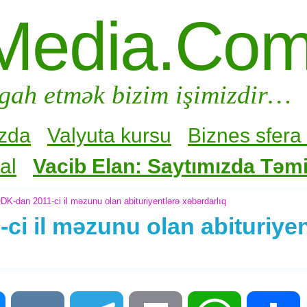
Media.Co
gah etmək bizim işimizdir…
zda
Valyuta kursu
Biznes sfera 
al
Vacib Elan: Saytımızda Təmir
K-dan 2011-ci il məzunu olan abituriyentlərə xəbərdarlıq
i il məzunu olan abituriyen