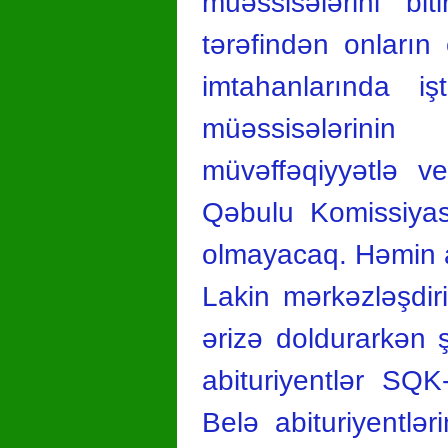
müəssisələrini bit
tərəfindən onların
imtahanlarında i
müəssisələrinin
müvəffəqiyyətlə ve
Qəbulu Komissiyası
olmayacaq. Həmin ab
Lakin mərkəzləşdir
ərizə doldurarkən
abituriyentlər SQK
Belə abituriyentlər