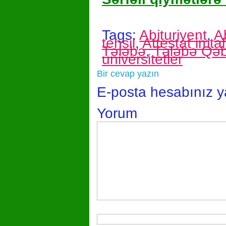
Tags:
Abituriyent
,
A
tehsil
,
Attestat imta
Tələbə
,
Tələbə Qəb
universitetler
Bir cevap yazın
E-posta hesabınız 
Yorum