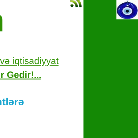
m
və i
qtisadiyyat
 Gedir!...
tlərə