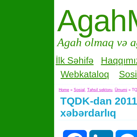
Agah
Agah olmaq və a
İlk Səhifə
Haqqımı
Webkataloq
Sosi
Home
»
Sosial
,
Təhsil sektoru
,
Ümumi
» TQD
TQDK-dan 2011-c
xəbərdarlıq