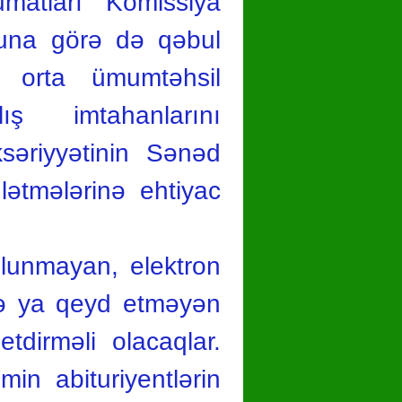
lumatları Komissiya
 Buna görə də qəbul
ş orta ümumtəhsil
ış imtahanlarını
ksəriyyətinin Sənəd
lətmələrinə ehtiyac
olunmayan, elektron
və ya qeyd etməyən
tdirməli olacaqlar.
min abituriyentlərin