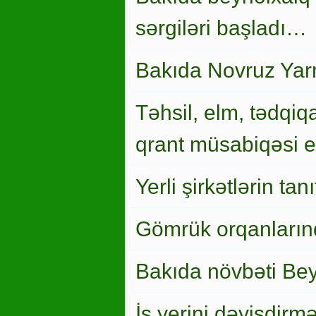
sərgiləri başladı…
Bakıda Novruz Yar
Təhsil, elm, tədqiqa
qrant müsabiqəsi el
Yerli şirkətlərin ta
Gömrük orqanlarınd
Bakıda növbəti Bey
İş yerini dəyişdirm