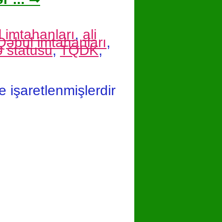
 imtahanları
,
ali
Qəbul imtahanları
,
 statusu
,
TQDK
,
le işaretlenmişlerdir