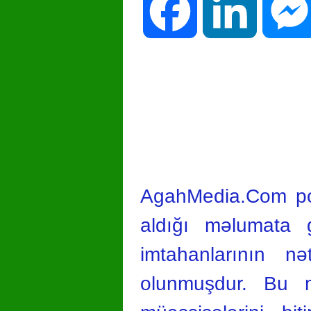
Facebook
LinkedIn
AgahMedia.Com por
aldığı məlumata gö
imtahanlarının n
olunmuşdur. Bu m