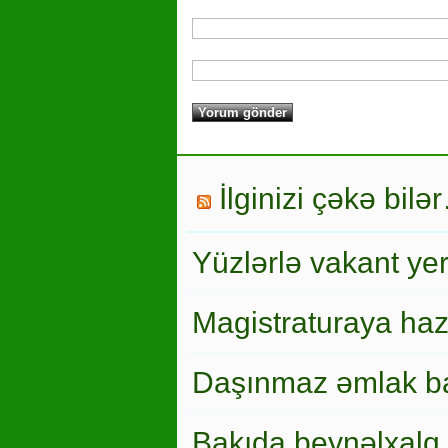
İlginizi çəkə bilə
Yüzlərlə vakant ye
Magistraturaya haz
Daşınmaz əmlak ba
Bakıda beynəlxalq 