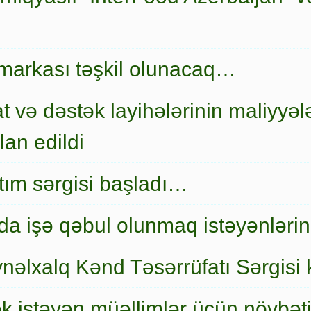
markası təşkil olunacaq…
t və dəstək layihələrinin maliyyələ
an edildi
nıtım sərgisi başladı…
a işə qəbul olunmaq istəyənlərin
nəlxalq Kənd Təsərrüfatı Sərgisi 
ək istəyən müəllimlər üçün növbət