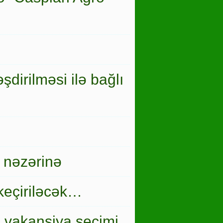
şdirilməsi ilə bağlı
 nəzərinə
keçiriləcək…
i vakansiya seçimi