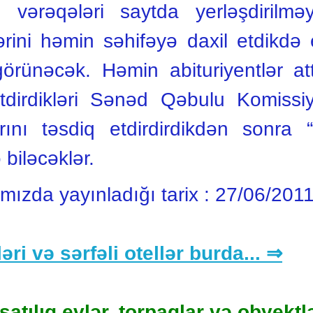
ş vərəqələri saytda yerləşdirilm
rlərini həmin səhifəyə daxil etdikd
örünəcək. Həmin abituriyentlər att
 etdirdikləri Sənəd Qəbulu Komiss
rını təsdiq etdirdirdikdən sonra 
biləcəklər.
ımızda yayınladığı tarix :
27/06/201
əri və sərfəli otellər burda... ⇒
satılıq evlər, torpaqlar və obyektlə