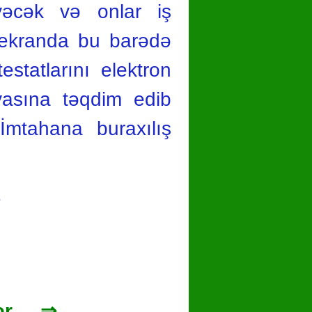
əyəcək və onlar iş
ə ekranda bu barədə
estatlarını elektron
iyasına təqdim edib
“İmtahana buraxılış
1
r ... ⇒